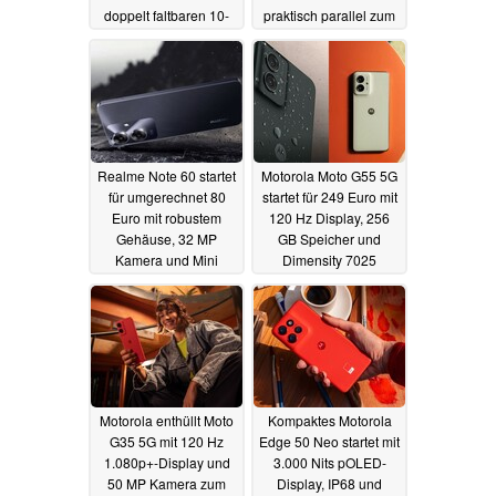
doppelt faltbaren 10-
praktisch parallel zum
Zoll Tri-Foldable-Tablet
Apple iPhone 16
03.09.2024
02.09.2024
Realme Note 60 startet
Motorola Moto G55 5G
für umgerechnet 80
startet für 249 Euro mit
Euro mit robustem
120 Hz Display, 256
Gehäuse, 32 MP
GB Speicher und
Kamera und Mini
Dimensity 7025
Capsule
30.08.2024
29.08.2024
Motorola enthüllt Moto
Kompaktes Motorola
G35 5G mit 120 Hz
Edge 50 Neo startet mit
1.080p+-Display und
3.000 Nits pOLED-
50 MP Kamera zum
Display, IP68 und