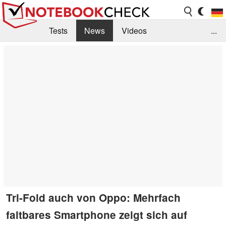
Tests
News
Videos
...
Benchmarks & Tech
Externe Tests
Kaufberatung
Deals
Suche
Jobs
Forum
Tri-Fold auch von Oppo: Mehrfach
faltbares Smartphone zeigt sich auf