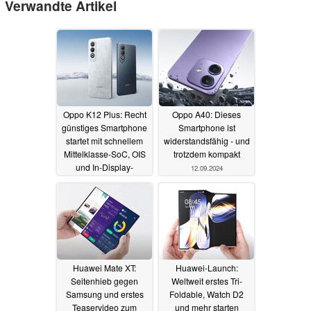
Verwandte Artikel
Oppo K12 Plus: Recht
Oppo A40: Dieses
günstiges Smartphone
Smartphone ist
startet mit schnellem
widerstandsfähig - und
Mittelklasse-SoC, OIS
trotzdem kompakt
und In-Display-
12.09.2024
Fingerabdruckscanner
13.10.2024
Huawei Mate XT:
Huawei-Launch:
Seitenhieb gegen
Weltweit erstes Tri-
Samsung und erstes
Foldable, Watch D2
Teaservideo zum
und mehr starten