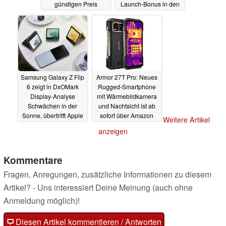
günstigen Preis
Launch-Bonus in den
Verkauf
29.08.2024
29.08.2024
Samsung Galaxy Z Flip
Armor 27T Pro: Neues
6 zeigt in DxOMark
Rugged-Smartphone
Display-Analyse
mit Wärmebildkamera
Schwächen in der
und Nachtsicht ist ab
Sonne, übertrifft Apple
sofort über Amazon
Weitere Artikel
iPhone 14 Pro Max
erhältlich
29.08.2024
anzeigen
29.08.2024
Kommentare
Fragen, Anregungen, zusätzliche Informationen zu diesem
Artikel? - Uns interessiert Deine Meinung (auch ohne
Anmeldung möglich)!
Diesen Artikel kommentieren / Antworten