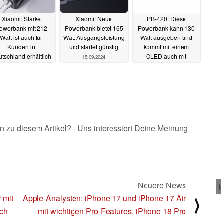
Xiaomi: Starke
Xiaomi: Neue
PB-420: Diese
owerbank mit 212
Powerbank bietet 165
Powerbank kann 130
Watt ist auch für
Watt Ausgangsleistung
Watt ausgeben und
Kunden in
und startet günstig
kommt mit einem
tschland erhältlich
OLED auch mit
15.09.2024
Alarmfunktion und
16.09.2024
Pass-Through
14.09.2024
n zu diesem Artikel? - Uns interessiert Deine Meinung
Neuere News
 mit
Apple-Analysten: iPhone 17 und iPhone 17 Air
⟩
ich
mit wichtigen Pro-Features, iPhone 18 Pro