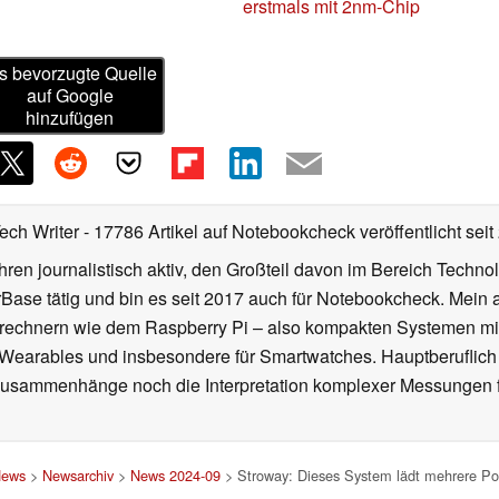
erstmals mit 2nm-Chip
s bevorzugte Quelle
auf Google
hinzufügen
Tech Writer
- 17786 Artikel auf Notebookcheck veröffentlicht
seit
ahren journalistisch aktiv, den Großteil davon im Bereich Techn
se tätig und bin es seit 2017 auch für Notebookcheck. Mein ak
rechnern wie dem Raspberry Pi – also kompakten Systemen mit
n Wearables und insbesondere für Smartwatches. Hauptberuflich
Zusammenhänge noch die Interpretation komplexer Messungen f
ews
>
Newsarchiv
>
News 2024-09
> Stroway: Dieses System lädt mehrere Po