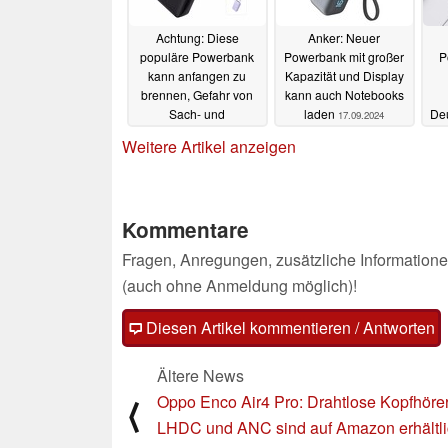
Achtung: Diese
Anker: Neuer
populäre Powerbank
Powerbank mit großer
P
kann anfangen zu
Kapazität und Display
brennen, Gefahr von
kann auch Notebooks
Sach- und
laden
Deu
17.09.2024
Personenschäden
Weitere Artikel anzeigen
19.09.2024
Kommentare
Fragen, Anregungen, zusätzliche Informatione
(auch ohne Anmeldung möglich)!
Diesen Artikel kommentieren / Antworten
Ältere News
Oppo Enco Air4 Pro: Drahtlose Kopfhörer
⟨
LHDC und ANC sind auf Amazon erhältl