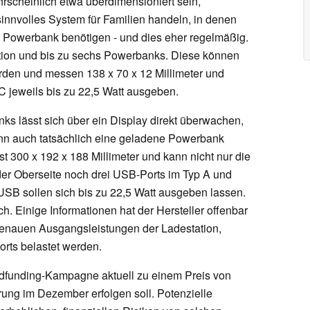
rscheinlich etwa überdimensioniert sein,
sinnvolles System für Familien handeln, in denen
e Powerbank benötigen - und dies eher regelmäßig.
tion und bis zu sechs Powerbanks. Diese können
rden und messen 138 x 70 x 12 Millimeter und
jeweils bis zu 22,5 Watt ausgeben.
s lässt sich über ein Display direkt überwachen,
denn auch tatsächlich eine geladene Powerbank
t 300 x 192 x 188 Millimeter und kann nicht nur die
er Oberseite noch drei USB-Ports im Typ A und
SB sollen sich bis zu 22,5 Watt ausgeben lassen.
h. Einige Informationen hat der Hersteller offenbar
genauen Ausgangsleistungen der Ladestation,
orts belastet werden.
dfunding-Kampagne aktuell zu einem Preis von
erung im Dezember erfolgen soll. Potenzielle