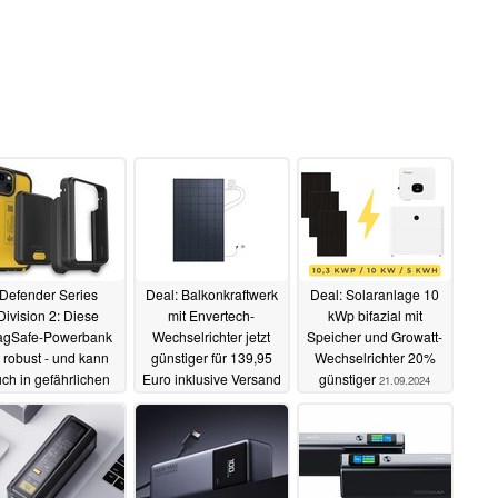
Defender Series
Deal: Balkonkraftwerk
Deal: Solaranlage 10
Division 2: Diese
mit Envertech-
kWp bifazial mit
gSafe-Powerbank
Wechselrichter jetzt
Speicher und Growatt-
t robust - und kann
günstiger für 139,95
Wechselrichter 20%
ch in gefährlichen
Euro inklusive Versand
günstiger
21.09.2024
mosphären genutzt
24.09.2024
werden
04.10.2024