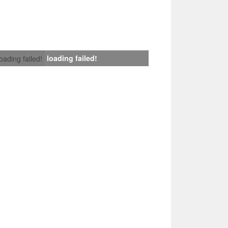
loading failed!
loading failed!