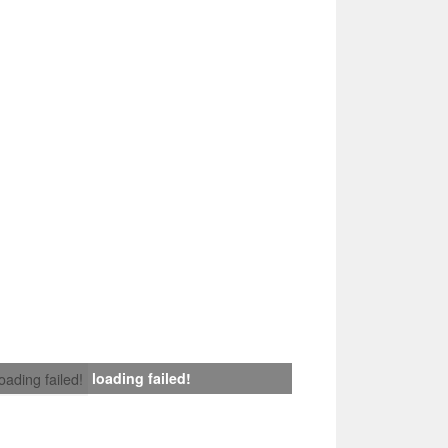
loading failed!
loading failed!