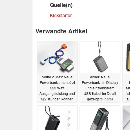
Quelle(n)
Kickstarter
Verwandte Artikel
VoltaGo Max: Neue
Anker: Neue
Powerbank unterstützt
Powerbank mit Display
223 Watt
und einziehbarem
Ma
Ausgangsleistung und
USB-Kabel im Detail
is
Qi2, Kunden können
gezeigt
au
05.10.2024
sich aktuell noch
At
Rabatt sichern
07.10.2024