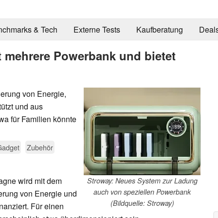
nchmarks & Tech
Externe Tests
Kaufberatung
Deal
t mehrere Powerbank und bietet
herung von Energie,
tützt und aus
wa für Familien könnte
Gadget
Zubehör
gne wird mit dem
Stroway: Neues System zur Ladung
auch von speziellen Powerbank
herung von Energie und
(Bildquelle: Stroway)
nanziert. Für einen