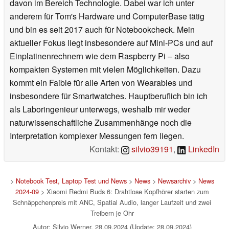
davon im Bereich Technologie. Dabei war ich unter
anderem für Tom's Hardware und ComputerBase tätig
und bin es seit 2017 auch für Notebookcheck. Mein
aktueller Fokus liegt insbesondere auf Mini-PCs und auf
Einplatinenrechnern wie dem Raspberry Pi – also
kompakten Systemen mit vielen Möglichkeiten. Dazu
kommt ein Faible für alle Arten von Wearables und
insbesondere für Smartwatches. Hauptberuflich bin ich
als Laboringenieur unterwegs, weshalb mir weder
naturwissenschaftliche Zusammenhänge noch die
Interpretation komplexer Messungen fern liegen.
Kontakt:
silvio39191
,
LinkedIn
>
Notebook Test, Laptop Test und News
>
News
>
Newsarchiv
>
News
2024-09
> Xiaomi Redmi Buds 6: Drahtlose Kopfhörer starten zum
Schnäppchenpreis mit ANC, Spatial Audio, langer Laufzeit und zwei
Treibern je Ohr
Autor: Silvio Werner, 28.09.2024 (Update: 28.09.2024)