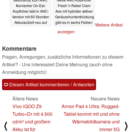
Ikonischer On-Ear-
Fresh 'n Rebel Clam
Kopfhörer lebt in ANC-
Ace mit hybrider aktiver
Version mit 60 Stunden
Geräuschunterdrückung
Akkulaufzeit neu auf
gibt es in sechs Farben
Weitere Artikel
02.10.2024
01.10.2024
anzeigen
Kommentare
Fragen, Anregungen, zusätzliche Informationen zu diesem
Artikel? - Uns interessiert Deine Meinung (auch ohne
Anmeldung möglich)!
Diesen Artikel kommentieren / Antworten
Ältere News
Neuere News
Vivo iQOO Z9
Armor Pad 4 Ultra: Rugged-
Turbo+Dr mit 4.500
Tablet kommt mit und ohne
cd/m² und großem
Wärmebildkamera und
⟨
⟩
Akku ist für
immer 5G