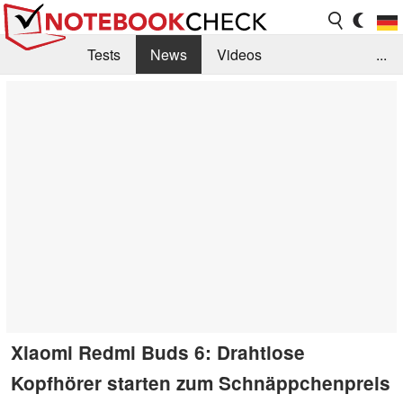
Tests
News
Videos
...
Benchmarks & Tech
Externe Tests
Kaufberatung
Deals
Suche
Jobs
Forum
Xiaomi Redmi Buds 6: Drahtlose
Kopfhörer starten zum Schnäppchenpreis