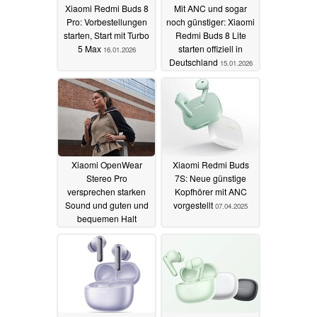
Xiaomi Redmi Buds 8
Mit ANC und sogar
Pro: Vorbestellungen
noch günstiger: Xiaomi
starten, Start mit Turbo
Redmi Buds 8 Lite
5 Max
starten offiziell in
16.01.2026
Deutschland
15.01.2026
Xiaomi OpenWear
Xiaomi Redmi Buds
Stereo Pro
7S: Neue günstige
versprechen starken
Kopfhörer mit ANC
Sound und guten und
vorgestellt
07.04.2025
bequemen Halt
24.09.2025