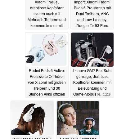
Xiaomi: Neue,
Import: Xiaomi Redmi
drahtlose Kopfhörer
Buds 6 Pro starten mit
starten auch mit
Dual-Treibern, ANC
Mehrfach-Treibern und
und Low-Latency-
kommen immer mit
Dongle für 93 Euro
ANC
10.01.2025
04.12.2024
Redmi Buds 6 Active:
Lenovo GM2 Pro: Sehr
Preiswerte Ohrhörer
günstige, drahtlose
von Xiaomi mit großen
Kopfhörer kommen mit
Treibern und 30
Beleuchtung und
Stunden Akku offiziell
Game-Modus
03.10.2024
erhältlich
15.10.2024
Skullcandy Icon ANC:
Neue ANC-Kopfhörer