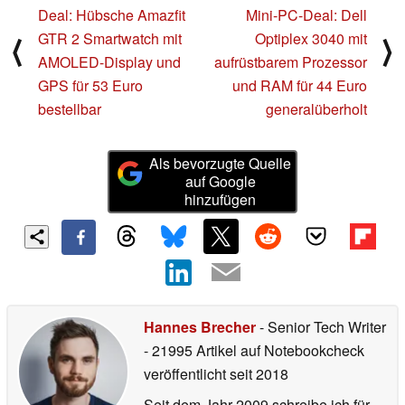
Deal: Hübsche Amazfit
Mini-PC-Deal: Dell
GTR 2 Smartwatch mit
Optiplex 3040 mit
⟨
⟩
AMOLED-Display und
aufrüstbarem Prozessor
GPS für 53 Euro
und RAM für 44 Euro
bestellbar
generalüberholt
Als bevorzugte Quelle
auf Google
hinzufügen
Hannes Brecher
- Senior Tech Writer
- 21995 Artikel auf Notebookcheck
veröffentlicht
seit 2018
Seit dem Jahr 2009 schreibe ich für