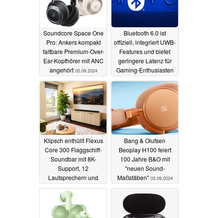
Soundcore Space One
Bluetooth 6.0 ist
Pro: Ankers kompakt
offiziell, integriert UWB-
faltbare Premium-Over-
Features und bietet
Ear-Kopfhörer mit ANC
geringere Latenz für
angehört
Gaming-Enthusiasten
05.09.2024
04.09.2024
Klipsch enthüllt Flexus
Bang & Olufsen
Core 300 Flaggschiff-
Beoplay H100 feiert
Soundbar mit 8K-
100 Jahre B&O mit
Support, 12
"neuen Sound-
Lautsprechern und
Maßstäben"
03.09.2024
Raumkorrektur
03.09.2024