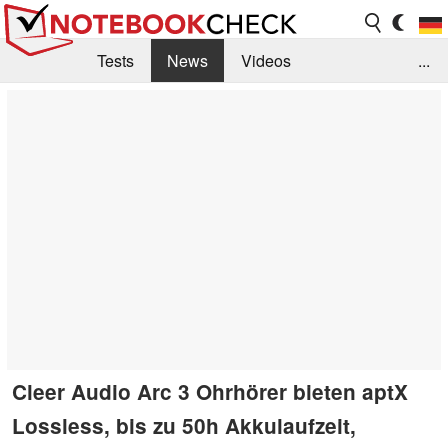
Tests
News
Videos
...
Benchmarks & Tech
Externe Tests
Kaufberatung
Deals
Suche
Jobs
Forum
Cleer Audio Arc 3 Ohrhörer bieten aptX
Lossless, bis zu 50h Akkulaufzeit,