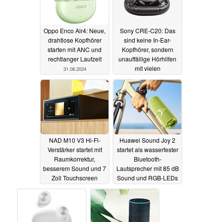
Oppo Enco Air4: Neue,
Sony CRE-C20: Das
drahtlose Kopfhörer
sind keine In-Ear-
starten mit ANC und
Kopfhörer, sondern
rechtlanger Laufzeit
unauffällige Hörhilfen
mit vielen
31.08.2024
Einstellungsmöglichkeiten
29.08.2024
NAD M10 V3 Hi-Fi-
Huawei Sound Joy 2
Verstärker startet mit
startet als wasserfester
Raumkorrektur,
Bluetooth-
besserem Sound und 7
Lautsprecher mit 85 dB
Zoll Touchscreen
Sound und RGB-LEDs
29.08.2024
29.08.2024