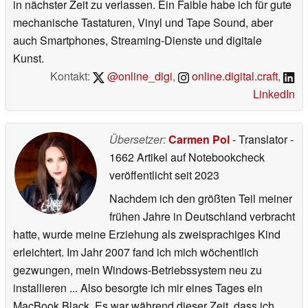
in nächster Zeit zu verlassen. Ein Faible habe ich für gute
mechanische Tastaturen, Vinyl und Tape Sound, aber
auch Smartphones, Streaming-Dienste und digitale
Kunst.
Kontakt:
@online_digi
,
online.digital.craft
,
LinkedIn
Übersetzer:
Carmen Pol
- Translator
-
1662 Artikel auf Notebookcheck
veröffentlicht
seit 2023
Nachdem ich den größten Teil meiner
frühen Jahre in Deutschland verbracht
hatte, wurde meine Erziehung als zweisprachiges Kind
erleichtert. Im Jahr 2007 fand ich mich wöchentlich
gezwungen, mein Windows-Betriebssystem neu zu
installieren ... Also besorgte ich mir eines Tages ein
MacBook Black. Es war während dieser Zeit, dass ich