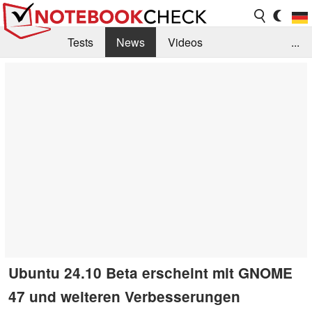
Tests
News
Videos
...
Benchmarks & Tech
Externe Tests
Kaufberatung
Deals
Suche
Jobs
Forum
Ubuntu 24.10 Beta erscheint mit GNOME
47 und weiteren Verbesserungen