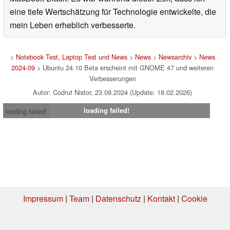
eine tiefe Wertschätzung für Technologie entwickelte, die
mein Leben erheblich verbesserte.
>
Notebook Test, Laptop Test und News
>
News
>
Newsarchiv
>
News
2024-09
> Ubuntu 24.10 Beta erscheint mit GNOME 47 und weiteren
Verbesserungen
Autor: Codrut Nistor, 23.09.2024 (Update: 18.02.2026)
loading failed!
loading failed!
Impressum
|
Team
|
Datenschutz
|
Kontakt
|
Cookie
Einstellungen
| 03.08.2026 21:51
* Beim Kauf über einen Affiliate-Link kann Notebookcheck eine Vergütung