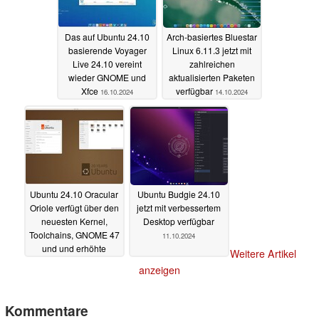
Das auf Ubuntu 24.10
Arch-basiertes Bluestar
basierende Voyager
Linux 6.11.3 jetzt mit
Live 24.10 vereint
zahlreichen
wieder GNOME und
aktualisierten Paketen
Xfce
verfügbar
16.10.2024
14.10.2024
Ubuntu 24.10 Oracular
Ubuntu Budgie 24.10
Oriole verfügt über den
jetzt mit verbessertem
neuesten Kernel,
Desktop verfügbar
Toolchains, GNOME 47
11.10.2024
und und erhöhte
Weitere Artikel
Sicherheit
12.10.2024
anzeigen
Kommentare