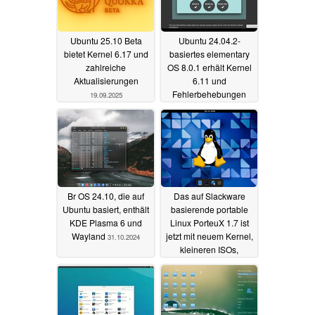
Ubuntu 25.10 Beta
Ubuntu 24.04.2-
bietet Kernel 6.17 und
basiertes elementary
zahlreiche
OS 8.0.1 erhält Kernel
Aktualisierungen
6.11 und
Fehlerbehebungen
19.09.2025
19.03.2025
Br OS 24.10, die auf
Das auf Slackware
Ubuntu basiert, enthält
basierende portable
KDE Plasma 6 und
Linux PorteuX 1.7 ist
Wayland
jetzt mit neuem Kernel,
31.10.2024
kleineren ISOs,
aktualisierten Desktops
und mehr verfügbar
21.10.2024