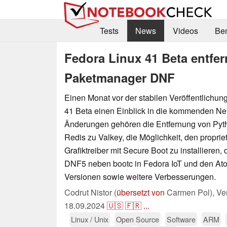
Tests
News
Videos
Be
Fedora Linux 41 Beta entfer
Paketmanager DNF
Einen Monat vor der stabilen Veröffentlichun
41 Beta einen Einblick in die kommenden N
Änderungen gehören die Entfernung von Pyt
Redis zu Valkey, die Möglichkeit, den proprie
Grafiktreiber mit Secure Boot zu installieren,
DNF5 neben bootc in Fedora IoT und den At
Versionen sowie weitere Verbesserungen.
Codrut Nistor (
übersetzt von
Carmen Pol),
Ver
18.09.2024
🇺🇸
🇫🇷
...
Linux / Unix
Open Source
Software
ARM