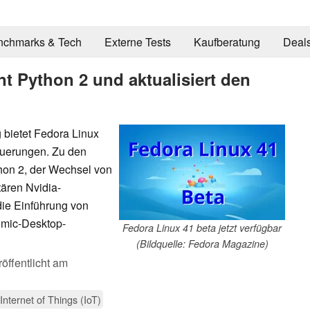
nchmarks & Tech
Externe Tests
Kaufberatung
Deal
nt Python 2 und aktualisiert den
g bietet Fedora Linux
euerungen. Zu den
hon 2, der Wechsel von
tären Nvidia-
 die Einführung von
omic-Desktop-
Fedora Linux 41 beta jetzt verfügbar
(Bildquelle: Fedora Magazine)
öffentlicht am
Internet of Things (IoT)