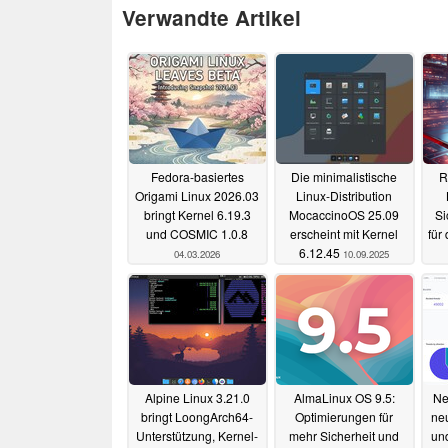
Verwandte Artikel
Fedora-basiertes
Die minimalistische
R
Origami Linux 2026.03
Linux-Distribution
bringt Kernel 6.19.3
MocaccinoOS 25.09
Si
und COSMIC 1.0.8
erscheint mit Kernel
für
6.12.45
04.03.2026
10.09.2025
Alpine Linux 3.21.0
AlmaLinux OS 9.5:
Ne
bringt LoongArch64-
Optimierungen für
neu
Unterstützung, Kernel-
mehr Sicherheit und
und