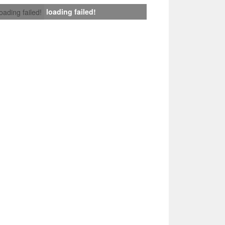
loading failed!
loading failed!