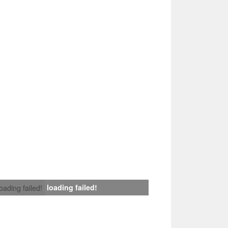
loading failed!
loading failed!