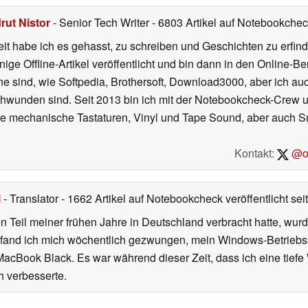
rut Nistor
- Senior Tech Writer
- 6803 Artikel auf Notebookcheck
t habe ich es gehasst, zu schreiben und Geschichten zu erfind
inige Offline-Artikel veröffentlicht und bin dann in den Online-
ne sind, wie Softpedia, Brothersoft, Download3000, aber ich au
chwunden sind. Seit 2013 bin ich mit der Notebookcheck-Crew un
gute mechanische Tastaturen, Vinyl und Tape Sound, aber auch 
Kontakt:
@on
l
- Translator
- 1662 Artikel auf Notebookcheck veröffentlicht
sei
 Teil meiner frühen Jahre in Deutschland verbracht hatte, wur
7 fand ich mich wöchentlich gezwungen, mein Windows-Betriebssy
MacBook Black. Es war während dieser Zeit, dass ich eine tiefe
h verbesserte.