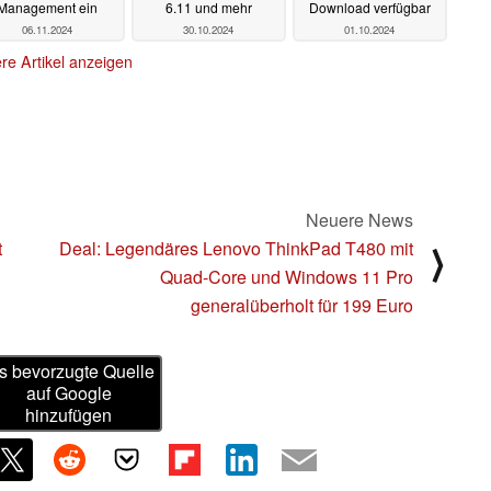
Management ein
6.11 und mehr
Download verfügbar
06.11.2024
30.10.2024
01.10.2024
re Artikel anzeigen
Neuere News
t
Deal: Legendäres Lenovo ThinkPad T480 mit
⟩
Quad-Core und Windows 11 Pro
generalüberholt für 199 Euro
s bevorzugte Quelle
auf Google
hinzufügen