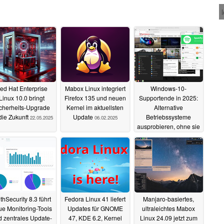
ed Hat Enterprise
Mabox Linux integriert
Windows-10-
Linux 10.0 bringt
Firefox 135 und neuen
Supportende in 2025:
cherheits-Upgrade
Kernel im aktuellsten
Alternative
 die Zukunft
Update
Betriebssysteme
22.05.2025
06.02.2025
ausprobieren, ohne sie
zu installieren
02.02.2025
thSecurity 8.3 führt
Fedora Linux 41 liefert
Manjaro-basiertes,
e Monitoring-Tools
Updates für GNOME
ultraleichtes Mabox
 zentrales Update-
47, KDE 6.2, Kernel
Linux 24.09 jetzt zum