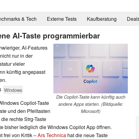
nchmarks & Tech
Externe Tests
Kaufberatung
Deal
ene AI-Taste programmierbar
ieriger, AI-Features
nicht nur in der
tatur vieler
ann künftig angepasst
en.
4
Windows
Die Copilot-Taste kann künftig auch
Windows Copilot-Taste
andere Apps starten. (Bildquelle:
aste und den Pfeiltasten
Microsoft)
t die rechte Strg-Taste
te bisher lediglich die Windows Copilot App öffnen.
 frei von Kritik –
Ars Technica
hat die neue Taste