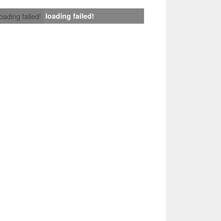
loading failed!
loading failed!