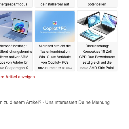
nergiesparmodus
deinstallierbar auf
potentiellen
CoPilot+ PCs zurück
Snapdragon X Killers
01.10.2024
geleakt
28.09.2024
04.08.2024
icrosoft bestätigt
Microsoft streicht die
Überraschung:
öffentlichungstermine
Tastenkombination
Kompaktes 18 Zoll
iterer nativer ARM-
Win+C, um Verkäufe
GPD Duo Powerhouse
pps von Adobe für
von Copilot+ PCs
setzt gleich auf die
ue Snapdragon X-
anzukurbeln
neue AMD Strix Point
21.06.2024
Series Notebooks
CoPilot+ AP-
re Artikel anzeigen
Generation
22.06.2024
20.06.2024
n zu diesem Artikel? - Uns interessiert Deine Meinung