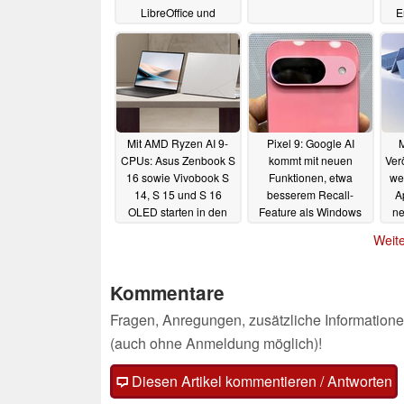
LibreOffice und
E
ClamAV sowie Wine
9.0
05.11.2024
Mit AMD Ryzen AI 9-
Pixel 9: Google AI
M
CPUs: Asus Zenbook S
kommt mit neuen
Ver
16 sowie Vivobook S
Funktionen, etwa
we
14, S 15 und S 16
besserem Recall-
A
OLED starten in den
Feature als Windows
ne
Verkauf
CoPilot+, verrät Insider
29.07.2024
Weite
02.07.2024
Kommentare
Fragen, Anregungen, zusätzliche Informatione
(auch ohne Anmeldung möglich)!
Diesen Artikel kommentieren / Antworten