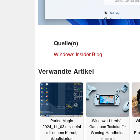
Quelle(n)
Windows Insider Blog
Verwandte Artikel
Parted Magic
Windows 11 erhält
Wi
2024_11_03 erscheint
Gamepad-Tastatur für
mit neuem Kernel,
Gaming-Handhelds
Era
aktualisiertem
14.10.2024