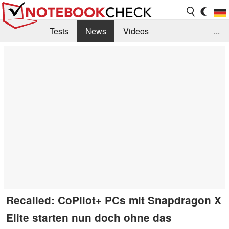
Tests
News
Videos
...
Benchmarks & Tech
Externe Tests
Kaufberatung
Deals
Suche
Jobs
Forum
Recalled: CoPilot+ PCs mit Snapdragon X
Elite starten nun doch ohne das