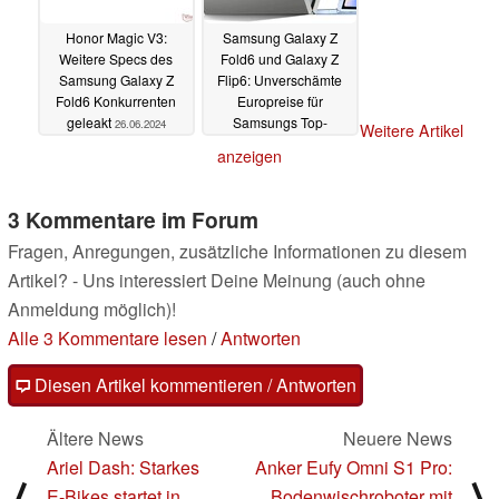
Honor Magic V3:
Samsung Galaxy Z
Weitere Specs des
Fold6 und Galaxy Z
Samsung Galaxy Z
Flip6: Unverschämte
Fold6 Konkurrenten
Europreise für
geleakt
Samsungs Top-
26.06.2024
Weitere Artikel
Foldable geleakt
anzeigen
26.06.2024
3 Kommentare im Forum
Fragen, Anregungen, zusätzliche Informationen zu diesem
Artikel? - Uns interessiert Deine Meinung (auch ohne
Anmeldung möglich)!
Alle 3 Kommentare lesen
/
Antworten
Diesen Artikel kommentieren / Antworten
Ältere News
Neuere News
Ariel Dash: Starkes
Anker Eufy Omni S1 Pro:
⟨
⟩
E-Bikes startet in
Bodenwischroboter mit