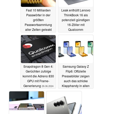
Fast 10 Milliarden
Leak enthüllt Lenovo
Passwörter in der
ThinkBook 16 als
größten
potenziell günstigen
Passwortsammlung
16-Zöller mit
aller Zeiten geleakt
Qualcomm
Snapdragon X Elite
08.07.2024
02.07.2024
Snapdragon 8 Gen 4:
Samsung Galaxy Z
Gerüchten zufolge
Flip6: Offizielle
kommt die Adreno 830
Pressebilder zeigen
GPU mit Frame-
auch das schicke
Generierung
Klapphandy in allen
29.06.2024
Farben und von
mehreren Seiten
27.06.2024