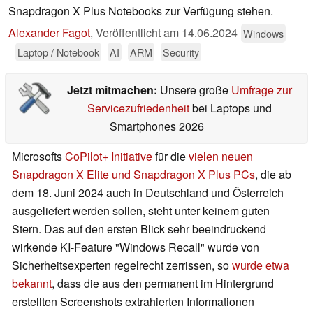
Snapdragon X Plus Notebooks zur Verfügung stehen.
Alexander Fagot
,
Veröffentlicht am
14.06.2024
Windows
Laptop / Notebook
AI
ARM
Security
Jetzt mitmachen:
Unsere große
Umfrage zur
Servicezufriedenheit
bei Laptops und
Smartphones 2026
Microsofts
CoPilot+ Initiative
für die
vielen neuen
Snapdragon X Elite und Snapdragon X Plus PCs
, die ab
dem 18. Juni 2024 auch in Deutschland und Österreich
ausgeliefert werden sollen, steht unter keinem guten
Stern. Das auf den ersten Blick sehr beeindruckend
wirkende KI-Feature "Windows Recall" wurde von
Sicherheitsexperten regelrecht zerrissen, so
wurde etwa
bekannt
, dass die aus den permanent im Hintergrund
erstellten Screenshots extrahierten Informationen