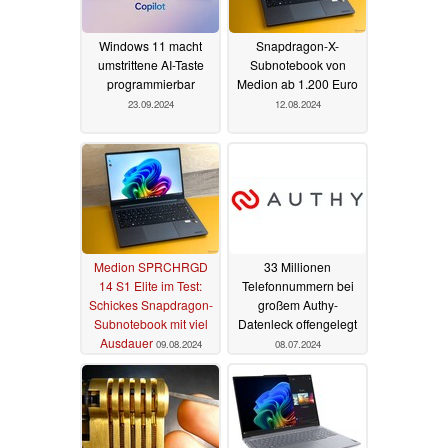
Windows 11 macht
Snapdragon-X-
umstrittene AI-Taste
Subnotebook von
programmierbar
Medion ab 1.200 Euro
23.09.2024
12.08.2024
Medion SPRCHRGD
33 Millionen
14 S1 Elite im Test:
Telefonnummern bei
Schickes Snapdragon-
großem Authy-
Subnotebook mit viel
Datenleck offengelegt
Ausdauer
09.08.2024
08.07.2024