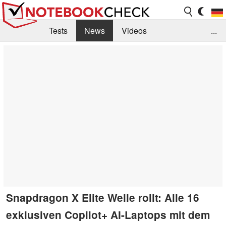
Tests
News
Videos
...
Benchmarks & Tech
Externe Tests
Kaufberatung
Deals
Suche
Jobs
Forum
Snapdragon X Elite Welle rollt: Alle 16
exklusiven Copilot+ AI-Laptops mit dem