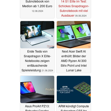
Subnotebook von
14 S1 Elite im Test:
Medion ab 1.200 Euro
Schickes Snapdragon-
Subnotebook mit viel
12.08.2024
Ausdauer
09.08.2024
Erste Tests von
Next Acer Swift AI
Snapdragon X Elite-
enthüllt: Bilder der
Notebooks zeigen
AMD Ryzen AI 300
enttäuschende
Strix Point und Intel
Spieleleistung
Lunar Lake
21.06.2024
Generationen
04.06.2024
Asus ProArt PZ13:
ARM kündigt Compute
Robuster Creator-
Subsystem CSS for