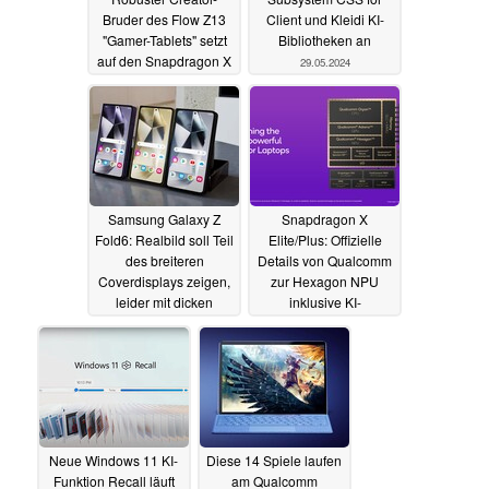
Bruder des Flow Z13
Client und Kleidi KI-
"Gamer-Tablets" setzt
Bibliotheken an
auf den Snapdragon X
29.05.2024
03.06.2024
Samsung Galaxy Z
Snapdragon X
Fold6: Realbild soll Teil
Elite/Plus: Offizielle
des breiteren
Details von Qualcomm
Coverdisplays zeigen,
zur Hexagon NPU
leider mit dicken
inklusive KI-
Rändern
Benchmarks
29.05.2024
28.05.2024
Neue Windows 11 KI-
Diese 14 Spiele laufen
Funktion Recall läuft
am Qualcomm