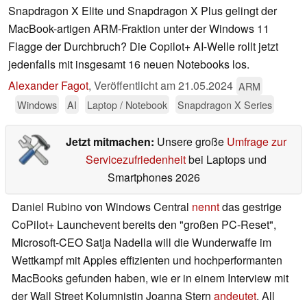
Snapdragon X Elite und Snapdragon X Plus gelingt der
MacBook-artigen ARM-Fraktion unter der Windows 11
Flagge der Durchbruch? Die Copilot+ AI-Welle rollt jetzt
jedenfalls mit insgesamt 16 neuen Notebooks los.
Alexander Fagot
,
Veröffentlicht am
21.05.2024
ARM
Windows
AI
Laptop / Notebook
Snapdragon X Series
Jetzt mitmachen:
Unsere große
Umfrage zur
Servicezufriedenheit
bei Laptops und
Smartphones 2026
Daniel Rubino von Windows Central
nennt
das gestrige
CoPilot+ Launchevent bereits den "großen PC-Reset",
Microsoft-CEO Satja Nadella will die Wunderwaffe im
Wettkampf mit Apples effizienten und hochperformanten
MacBooks gefunden haben, wie er in einem Interview mit
der Wall Street Kolumnistin Joanna Stern
andeutet
. All