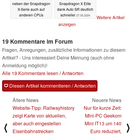
neben der Snapdragon
Snapdragon X Elite
X-Serie auch auf
dank Auto SR deutlich
anderen CPUs
schneller
27.05.2024
Weitere Artikel
28.05.2024
anzeigen
19 Kommentare im Forum
Fragen, Anregungen, zusätzliche Informationen zu diesem
Artikel? - Uns interessiert Deine Meinung (auch ohne
Anmeldung möglich)!
Alle 19 Kommentare lesen
/
Antworten
Diesen Artikel kommentieren / Antworten
Ältere News
Neuere News
Website-Tipp: Railwayhistory
Nur für kurze Zeit:
zeigt Karte von aktuellen,
Mini-PC Geekom
aber auch eingestellen
Mini IT13 um 140
⟨
⟩
Eisenbahnstrecken
Euro reduziert,