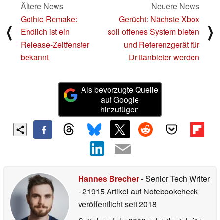
Ältere News
Neuere News
Gothic-Remake:
Gerücht: Nächste Xbox
⟨
⟩
Endlich ist ein
soll offenes System bieten
Release-Zeitfenster
und Referenzgerät für
bekannt
Drittanbieter werden
Als bevorzugte Quelle
auf Google
hinzufügen
Hannes Brecher
- Senior Tech Writer
- 21915 Artikel auf Notebookcheck
veröffentlicht
seit 2018