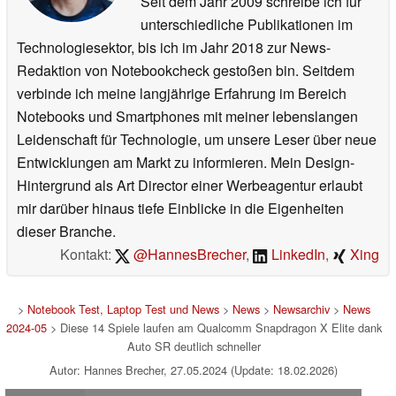
Seit dem Jahr 2009 schreibe ich für
unterschiedliche Publikationen im
Technologiesektor, bis ich im Jahr 2018 zur News-
Redaktion von Notebookcheck gestoßen bin. Seitdem
verbinde ich meine langjährige Erfahrung im Bereich
Notebooks und Smartphones mit meiner lebenslangen
Leidenschaft für Technologie, um unsere Leser über neue
Entwicklungen am Markt zu informieren. Mein Design-
Hintergrund als Art Director einer Werbeagentur erlaubt
mir darüber hinaus tiefe Einblicke in die Eigenheiten
dieser Branche.
Kontakt:
@HannesBrecher
,
LinkedIn
,
Xing
>
Notebook Test, Laptop Test und News
>
News
>
Newsarchiv
>
News
2024-05
> Diese 14 Spiele laufen am Qualcomm Snapdragon X Elite dank
Auto SR deutlich schneller
Autor: Hannes Brecher, 27.05.2024 (Update: 18.02.2026)