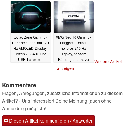
Zotac Zone Gaming-
XMG Neo 16 Gaming-
Handheld leakt mit 120
Flaggschiff erhält
Hz AMOLED-Display,
helleres 240 Hz
Ryzen 7 8840U und
Display, bessere
USB 4
Kühlung und bis zu
30.05.2024
Weitere Artikel
275W Dauerleistung
anzeigen
30.05.2024
Kommentare
Fragen, Anregungen, zusätzliche Informationen zu diesem
Artikel? - Uns interessiert Deine Meinung (auch ohne
Anmeldung möglich)!
Diesen Artikel kommentieren / Antworten