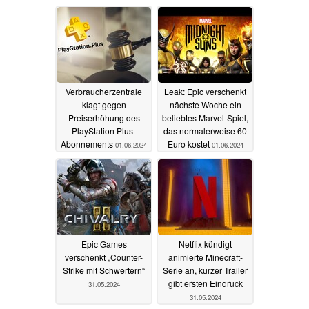
nur Platz 5
11.06.2024
04.06.2024
Verbraucherzentrale
Leak: Epic verschenkt
klagt gegen
nächste Woche ein
Preiserhöhung des
beliebtes Marvel-Spiel,
PlayStation Plus-
das normalerweise 60
Abonnements
Euro kostet
01.06.2024
01.06.2024
Epic Games
Netflix kündigt
verschenkt „Counter-
animierte Minecraft-
Strike mit Schwertern“
Serie an, kurzer Trailer
gibt ersten Eindruck
31.05.2024
31.05.2024