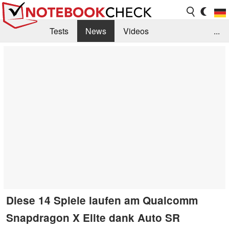
Tests
News
Videos
...
Benchmarks & Tech
Externe Tests
Kaufberatung
Deals
Suche
Jobs
Forum
Diese 14 Spiele laufen am Qualcomm
Snapdragon X Elite dank Auto SR