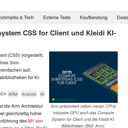
nchmarks & Tech
Externe Tests
Kaufberatung
Deal
tem CSS for Client und Kleidi KI-
nt (CSS) vorgestellt,
eines 3nm-
einfachen soll.
ibliotheken für KI-
024
ARM
Android
AI
t die Arm-Architektur
Arm präsentiert neben neuen CPUs
inklusive GPU auch das Compute
ei gleichzeitig hoher
System for Client und die Kleidi-KI-
Einführung des
M1 von
Bibliotheken (Bild: Arm).