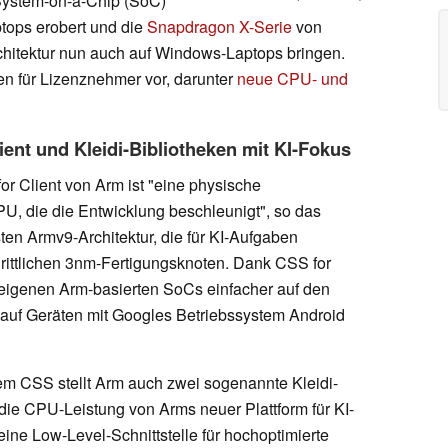
System-on-a-Chip (SoC)
ptops erobert und die
Snapdragon X-Serie
von
chitektur nun auch auf Windows-Laptops bringen.
n für Lizenznehmer vor, darunter
neue CPU- und
ent und Kleidi-Bibliotheken mit KI-Fokus
 Client von Arm ist "eine physische
, die die Entwicklung beschleunigt", so das
ten Armv9-Architektur, die für KI-Aufgaben
chrittlichen 3nm-Fertigungsknoten. Dank CSS for
eigenen Arm-basierten SoCs einfacher auf den
 auf Geräten mit Googles Betriebssystem Android
CSS stellt Arm auch zwei sogenannte Kleidi-
 die CPU-Leistung von Arms neuer Plattform für KI-
eine Low-Level-Schnittstelle für hochoptimierte