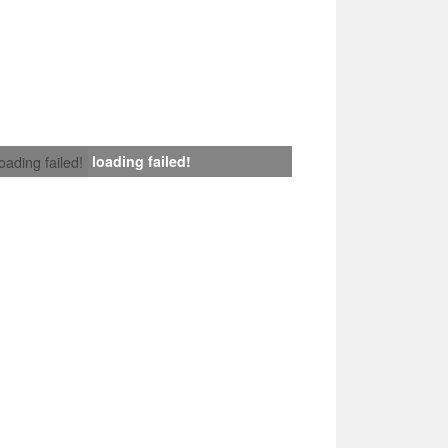
loading failed!
loading failed!