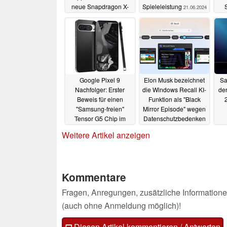
neue Snapdragon X-
Spieleleistung
21.06.2024
Series Notebooks
k
22.06.2024
Google Pixel 9
Elon Musk bezeichnet
Sa
Nachfolger: Erster
die Windows Recall KI-
de
Beweis für einen
Funktion als "Black
"Samsung-freien"
Mirror Episode" wegen
Tensor G5 Chip im
Datenschutzbedenken
Pixel 10
25.05.2024
24.05.2024
Weitere Artikel anzeigen
Kommentare
Fragen, Anregungen, zusätzliche Informatione
(auch ohne Anmeldung möglich)!
Diesen Artikel kommentieren / Antworten