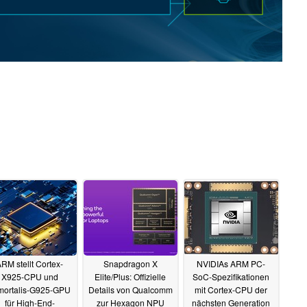
RM stellt Cortex-
Snapdragon X
NVIDIAs ARM PC-
X925-CPU und
Elite/Plus: Offizielle
SoC-Spezifikationen
mortalis-G925-GPU
Details von Qualcomm
mit Cortex-CPU der
für High-End-
zur Hexagon NPU
nächsten Generation