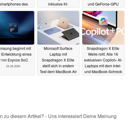
Smartphones des
inklusive KI-
und GeForce-GPU
ommenden Jahres
Benchmarks
durchgesickert
28.05.2024
vor
29.05.2024
27.05.2024
msung beginnt mit
Microsoft Surface
Snapdragon X Elite
r Entwicklung eines
Laptop mit
Welle rollt: Alle 16
2 nm Exynos SoC
Snapdragon X Elite
exklusiven Copilot+ AI-
stellt sich in erstem
Laptops mit dem Intel-
24.05.2024
Test dem MacBook Air
und MacBook-Schreck
mit Apple M3
22.05.2024
21.05.2024
n zu diesem Artikel? - Uns interessiert Deine Meinung