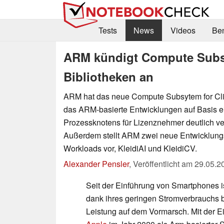
Tests
News
Videos
Be
ARM kündigt Compute Subsys
Bibliotheken an
ARM hat das neue Compute Subsytem for Clie
das ARM-basierte Entwicklungen auf Basis 
Prozessknotens für Lizenznehmer deutlich ver
Außerdem stellt ARM zwei neue Entwicklungsb
Workloads vor, KleidiAI und KleidiCV.
Alexander Pensler
,
Veröffentlicht am
29.05.2
Seit der Einführung von Smartphones is
dank ihres geringen Stromverbrauchs b
Leistung auf dem Vormarsch. Mit der 