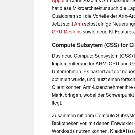
Apple
im Jahr 2020 als Arm-basierter 
hat diese Mikroarchitektur auch die La
Qualcomm soll die Vorteile der Arm-Ar
Jetzt stellt
Arm
selbst einige Neuerunge
GPU-Designs
sowie neue KI-Features.
Compute Subsytem (CSS) for Cli
Das neue Compute Subsystem (CSS) for
Implementierung für ARM, CPU und GPU
Unternehmen. Es basiert auf der neues
optimiert wurde, und nutzt einen forts
Client können Arm-Lizenznehmer ihre 
Markt bringen, wobei der Schwerpunkt
liegt.
Zusammen mit dem Compute Subsystem 
Bibliotheken vor, mit denen Entwickler
Workloads nutzen können. KleidiAI ist 