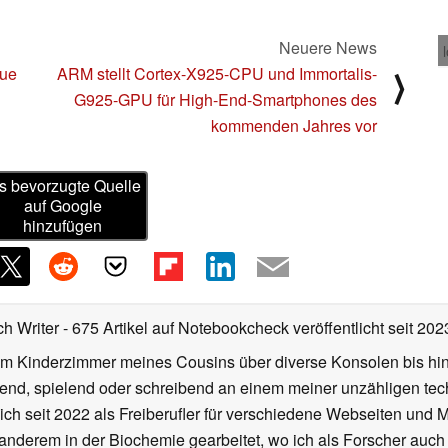
Neuere News
eue
ARM stellt Cortex-X925-CPU und Immortalis-
⟩
G925-GPU für High-End-Smartphones des
kommenden Jahres vor
s bevorzugte Quelle
auf Google
hinzufügen
ch Writer
- 675 Artikel auf Notebookcheck veröffentlicht
seit 202
m Kinderzimmer meines Cousins über diverse Konsolen bis hi
end, spielend oder schreibend an einem meiner unzähligen te
 ich seit 2022 als Freiberufler für verschiedene Webseiten und
 anderem in der Biochemie gearbeitet, wo ich als Forscher auch