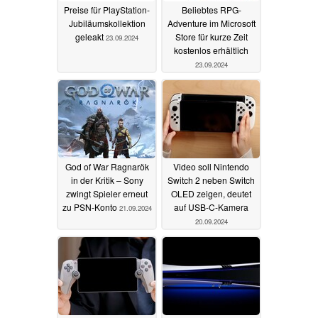
Preise für PlayStation-
Beliebtes RPG-
Jubiläumskollektion
Adventure im Microsoft
geleakt
Store für kurze Zeit
23.09.2024
kostenlos erhältlich
23.09.2024
God of War Ragnarök
Video soll Nintendo
in der Kritik – Sony
Switch 2 neben Switch
zwingt Spieler erneut
OLED zeigen, deutet
zu PSN-Konto
auf USB-C-Kamera
21.09.2024
20.09.2024