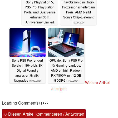
Sony PlayStation 5,
PlayStation 6 mit Intel-
PS5 Pro, PlayStation
Prozessor scheitert am
Portal und DualSense
Preis, AMD bleibt
erhalten 30th
Sonys Chip-Lieferant
Anniversary Limited
16.09.2024
Edition
20.09.2024
Sony PS5 Pro rendert
GPU der Sony PS5 Pro
Spiele in 864p bis 8K:
für Gaming-Laptops:
Digital Foundry
AMD enthüllt Radeon
analysiert Grafik-
RX 7800M mit 12 GB
Upgrades
GDDR6
16.09.2024
11.09.2024
Weitere Artikel
anzeigen
Loading Comments
Diesen Artikel kommentieren / Antworten