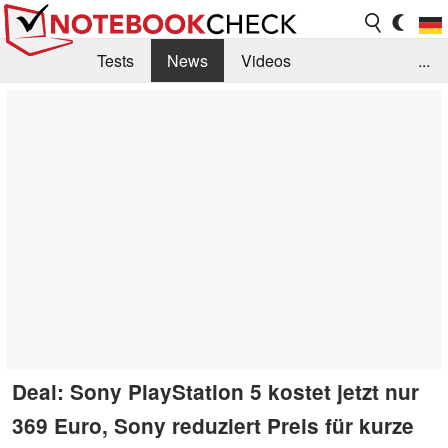
Tests
News
Videos
...
Benchmarks & Tech
Externe Tests
Kaufberatung
Deals
Suche
Jobs
Forum
Deal: Sony PlayStation 5 kostet jetzt nur
369 Euro, Sony reduziert Preis für kurze