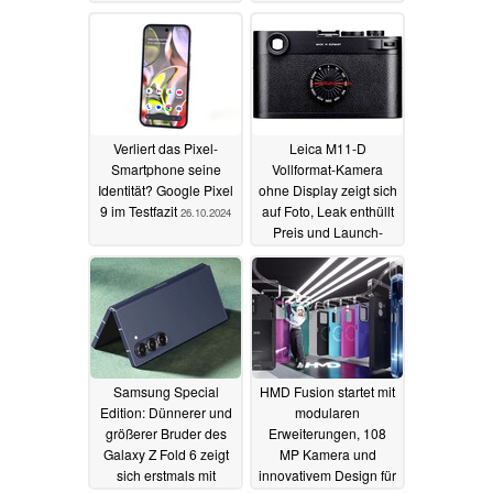
Verliert das Pixel-
Leica M11-D
Smartphone seine
Vollformat-Kamera
Identität? Google Pixel
ohne Display zeigt sich
9 im Testfazit
auf Foto, Leak enthüllt
26.10.2024
Preis und Launch-
Datum
06.09.2024
Samsung Special
HMD Fusion startet mit
Edition: Dünnerer und
modularen
größerer Bruder des
Erweiterungen, 108
Galaxy Z Fold 6 zeigt
MP Kamera und
sich erstmals mit
innovativem Design für