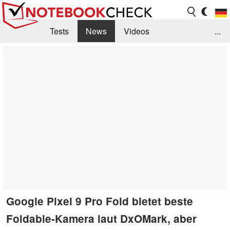
Tests
News
Videos
...
Benchmarks & Tech
Externe Tests
Kaufberatung
Deals
Suche
Jobs
Forum
Google Pixel 9 Pro Fold bietet beste
Foldable-Kamera laut DxOMark, aber