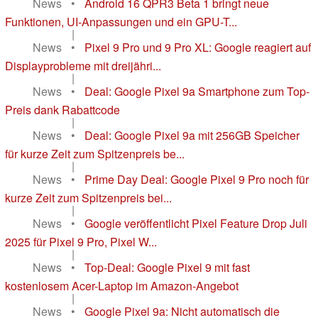
News
•
Android 16 QPR3 Beta 1 bringt neue
Funktionen, UI-Anpassungen und ein GPU-T...
|
News
•
Pixel 9 Pro und 9 Pro XL: Google reagiert auf
Displayprobleme mit dreijähri...
|
News
•
Deal: Google Pixel 9a Smartphone zum Top-
Preis dank Rabattcode
|
News
•
Deal: Google Pixel 9a mit 256GB Speicher
für kurze Zeit zum Spitzenpreis be...
|
News
•
Prime Day Deal: Google Pixel 9 Pro noch für
kurze Zeit zum Spitzenpreis bei...
|
News
•
Google veröffentlicht Pixel Feature Drop Juli
2025 für Pixel 9 Pro, Pixel W...
|
News
•
Top-Deal: Google Pixel 9 mit fast
kostenlosem Acer-Laptop im Amazon-Angebot
|
News
•
Google Pixel 9a: Nicht automatisch die