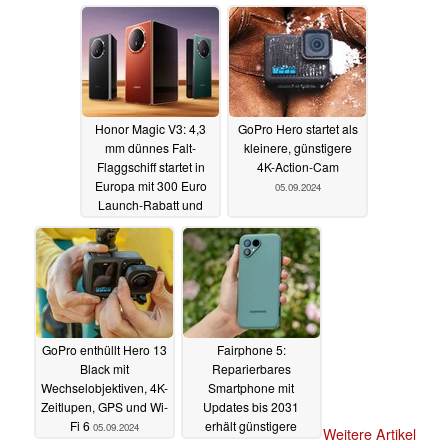
dickerer Kamera
249 Euro
05.09.2024
06.09.2024
Honor Magic V3: 4,3
GoPro Hero startet als
mm dünnes Falt-
kleinere, günstigere
Flaggschiff startet in
4K-Action-Cam
Europa mit 300 Euro
05.09.2024
Launch-Rabatt und
Boni
05.09.2024
GoPro enthüllt Hero 13
Fairphone 5:
Black mit
Reparierbares
Wechselobjektiven, 4K-
Smartphone mit
Zeitlupen, GPS und Wi-
Updates bis 2031
Fi 6
erhält günstigere
05.09.2024
Weitere Artikel
Variante und 70 Euro