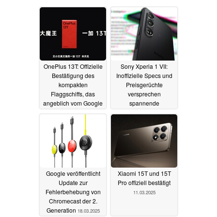
OnePlus 13T: Offizielle
Sony Xperia 1 VII:
Bestätigung des
Inoffizielle Specs und
kompakten
Preisgerüchte
Flaggschiffs, das
versprechen
angeblich vom Google
spannende
Pixel inspiriert sein soll
Neuigkeiten
26.03.2025
01.04.2025
Google veröffentlicht
Xiaomi 15T und 15T
Update zur
Pro offiziell bestätigt
Fehlerbehebung von
11.03.2025
Chromecast der 2.
Generation
18.03.2025