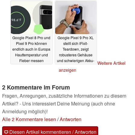
03.09.2024
Google Pixel 8 Pro und
Google Pixel 9 Pro XL
Pixel 9 Pro können
stellt sich iFixit-
endlich auch in Europa
Teardown, zeigt
Hauttemperatur und
robusteres Gehäuse
Fieber messen
und schwierigen Akku-
Weitere Artikel
Tausch
02.09.2024
28.08.2024
anzeigen
2 Kommentare im Forum
Fragen, Anregungen, zusätzliche Informationen zu diesem
Artikel? - Uns interessiert Deine Meinung (auch ohne
Anmeldung möglich)!
Alle 2 Kommentare lesen
/
Antworten
Diesen Artikel kommentieren / Antworten