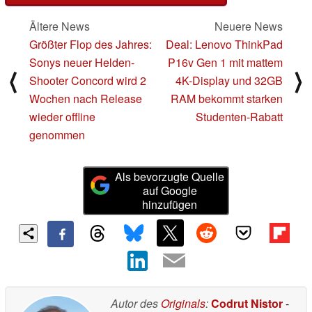
Ältere News
Neuere News
Größter Flop des Jahres:
Deal: Lenovo ThinkPad
Sonys neuer Helden-
P16v Gen 1 mit mattem
⟨
⟩
Shooter Concord wird 2
4K-Display und 32GB
Wochen nach Release
RAM bekommt starken
wieder offline
Studenten-Rabatt
genommen
Als bevorzugte Quelle
auf Google
hinzufügen
Autor des
Originals
:
Codrut Nistor
-