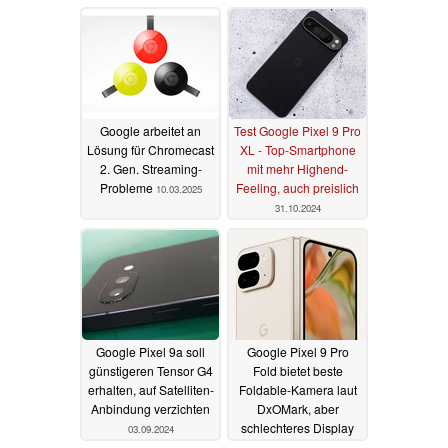
Google arbeitet an
Test Google Pixel 9 Pro
Lösung für Chromecast
XL - Top-Smartphone
2. Gen. Streaming-
mit mehr Highend-
Probleme
Feeling, auch preislich
10.03.2025
31.10.2024
Google Pixel 9a soll
Google Pixel 9 Pro
günstigeren Tensor G4
Fold bietet beste
erhalten, auf Satelliten-
Foldable-Kamera laut
Anbindung verzichten
DxOMark, aber
schlechteres Display
03.09.2024
als Galaxy Z Fold6