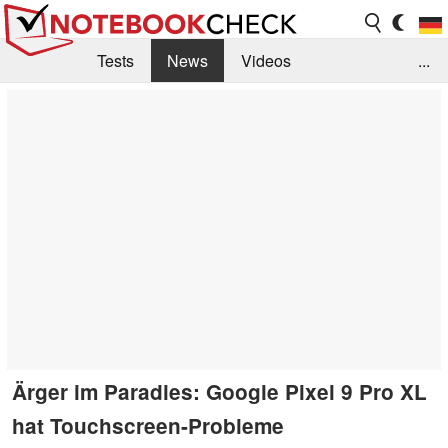
Tests
News
Videos
...
Benchmarks & Tech
Externe Tests
Kaufberatung
Deals
Suche
Jobs
Forum
Ärger im Paradies: Google Pixel 9 Pro XL
hat Touchscreen-Probleme