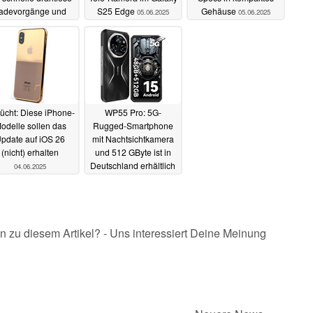
adevorgänge und
S25 Edge
Gehäuse
05.06.2025
05.06.2025
.2-Support
05.06.2025
ücht: Diese iPhone-
WP55 Pro: 5G-
odelle sollen das
Rugged-Smartphone
pdate auf iOS 26
mit Nachtsichtkamera
(nicht) erhalten
und 512 GByte ist in
Deutschland erhältlich
04.06.2025
04.06.2025
n zu diesem Artikel? - Uns interessiert Deine Meinung