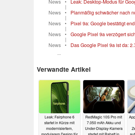
News
•
Leak: Desktop-Modus für Googl
|
News
•
Planmäßig schwächer nach nur
|
News
•
Pixel 9a: Google bestätigt end
|
News
•
Google Pixel 9a verzögert si
|
News
•
Das Google Pixel 9a ist da: 
...
Verwandte Artikel
Leak: Fairphone 6
RedMagic 10S Pro mit
App
startet in Kürze mit
7.050 mAh Akku und
modernisiertem,
Under-Display-Kamera
Ze
modularem Design für
startet mit Rabatt in
auf