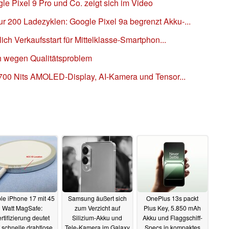
e Pixel 9 Pro und Co. zeigt sich im Video
 200 Ladezyklen: Google Pixel 9a begrenzt Akku-...
lich Verkaufsstart für Mittelklasse-Smartphon...
ch wegen Qualitätsproblem
2.700 Nits AMOLED-Display, AI-Kamera und Tensor...
le iPhone 17 mit 45
Samsung äußert sich
OnePlus 13s packt
Watt MagSafe:
zum Verzicht auf
Plus Key, 5.850 mAh
rtifizierung deutet
Silizium-Akku und
Akku und Flaggschiff-
 schnelle drahtlose
Tele-Kamera im Galaxy
Specs in kompaktes