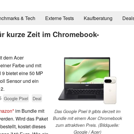
nchmarks & Tech
Externe Tests
Kaufberatung
Deal
für kurze Zeit im Chromebook-
it dem Acer
einer Farbe und mit
 9 bietet eine 50 MP
ll Sensor und ein
 2.
5
Google Pixel
Deal
mazon
im Bundle mit
Das Google Pixel 9 gibts derzeit im
erden. Wird das Paket
Bundle mit einem Acer Chromebook
zum attraktiven Preis. (Bildquelle:
estellt, kostet dieses
Google / Acer)