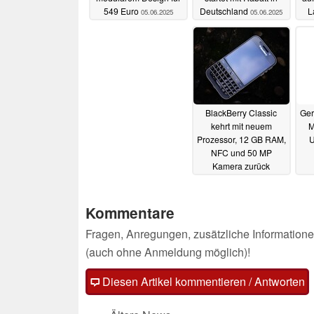
549 Euro
Deutschland
L
05.06.2025
05.06.2025
Qi2
BlackBerry Classic
Ger
kehrt mit neuem
M
Prozessor, 12 GB RAM,
U
NFC und 50 MP
Kamera zurück
05.06.2025
Kommentare
Fragen, Anregungen, zusätzliche Informatione
(auch ohne Anmeldung möglich)!
Diesen Artikel kommentieren / Antworten