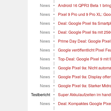
|
News
•
Android 16 QPR3 Beta 1 bring
|
News
•
Pixel 9 Pro und 9 Pro XL: Goog
|
News
•
Deal: Google Pixel 9a Smart
|
News
•
Deal: Google Pixel 9a mit 256
|
News
•
Prime Day Deal: Google Pixel 9
|
News
•
Google veröffentlicht Pixel Fea
|
News
•
Top-Deal: Google Pixel 9 mit
|
News
•
Google Pixel 9a: Nicht automa
|
News
•
Google Pixel 9a: Display offe
|
News
•
Google Pixel 9a: Starker Mid
|
Testbericht
•
Super Akkulaufzeiten im handl
|
News
•
Deal: Kompaktes Google Pixel 9
|