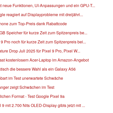
t neue Funktionen, UI-Anpassungen und ein GPU-T...
le reagiert auf Displayprobleme mit dreijähri...
phone zum Top-Preis dank Rabattcode
GB Speicher für kurze Zeit zum Spitzenpreis be...
 Pro noch für kurze Zeit zum Spitzenpreis bei...
ture Drop Juli 2025 für Pixel 9 Pro, Pixel W...
 fast kostenlosem Acer-Laptop im Amazon-Angebot
tisch die bessere Wahl als ein Galaxy A56
nbart im Test unerwartete Schwäche
ranger zeigt Schwächen im Test
ichen Format - Test Google Pixel 9a
 mit 2.700 Nits OLED-Display gibts jetzt mit ...