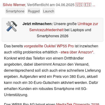
Silvio Werner
,
Veröffentlicht am
04.06.2025
🇺🇸
🇪🇸
...
Smartphone
Rugged
Launch
Jetzt mitmachen:
Unsere große
Umfrage zur
Servicezufriedenheit
bei Laptops und
Smartphones 2026
Das bereits
vorgestellte Oukitel WP55 Pro
ist inzwischen
auch völlig problemlos erhältlich -
etwa über Amazon
.
Konkret wird das Telefon von einem Dritthändler
angeboten, dabei übernimmt Amazon den Versand,
dementsprechend soll sich auch eine schnellere Lieferung
ergeben. Aufgerufen wird ein Preis von 380 Euro, aktuell
kann noch ein 30-Euro-Gutschein aktiviert werden. Dafür
erhalten Kunden ein robustes Smartphone mit 5G-
Unterstützung.
Das WP55 Pro 5G bringt einen
MediaTek Dimensity 7025