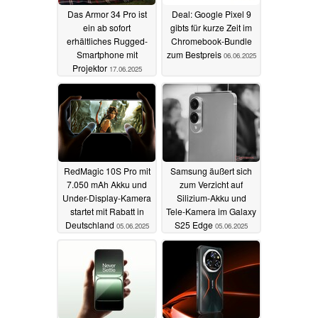
Das Armor 34 Pro ist
Deal: Google Pixel 9
ein ab sofort
gibts für kurze Zeit im
erhältliches Rugged-
Chromebook-Bundle
Smartphone mit
zum Bestpreis
06.06.2025
Projektor
17.06.2025
RedMagic 10S Pro mit
Samsung äußert sich
7.050 mAh Akku und
zum Verzicht auf
Under-Display-Kamera
Silizium-Akku und
startet mit Rabatt in
Tele-Kamera im Galaxy
Deutschland
S25 Edge
05.06.2025
05.06.2025