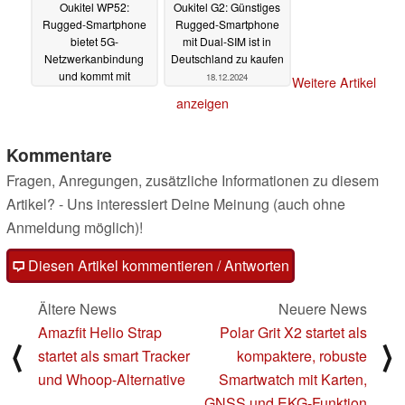
Oukitel WP52:
Oukitel G2: Günstiges
Rugged-Smartphone
Rugged-Smartphone
bietet 5G-
mit Dual-SIM ist in
Netzwerkanbindung
Deutschland zu kaufen
und kommt mit
18.12.2024
Weitere Artikel
Fingerabdrucksensor
anzeigen
01.01.2025
Kommentare
Fragen, Anregungen, zusätzliche Informationen zu diesem
Artikel? - Uns interessiert Deine Meinung (auch ohne
Anmeldung möglich)!
Diesen Artikel kommentieren / Antworten
Ältere News
Neuere News
Amazfit Helio Strap
Polar Grit X2 startet als
⟨
⟩
startet als smart Tracker
kompaktere, robuste
und Whoop-Alternative
Smartwatch mit Karten,
GNSS und EKG-Funktion