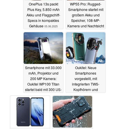
OnePlus 13s packt
WP55 Pro: Rugged-
Plus Key, 5.850 mAh
Smartphone startet mit
Akku und Flaggschiff-
großem Akku und
Specs in kompaktes
Speicher, 108-MP-
Gehäuse
Kamera und Nachtsicht
05.06.2025
12.05.2025
Smartphone mit 33.000
Oukitel: Neue
mAh, Projektor und
Smartphones
200 MP Kamera:
vorgestellt, mit
Oukitel WP100 Titan
integrierten TWS-
startet bald mit 300 US-
Kopfhörern und
Dollar Rabatt
Smartwatch,
20.01.2025
modularem Aufbau
und Beamer
06.01.2025