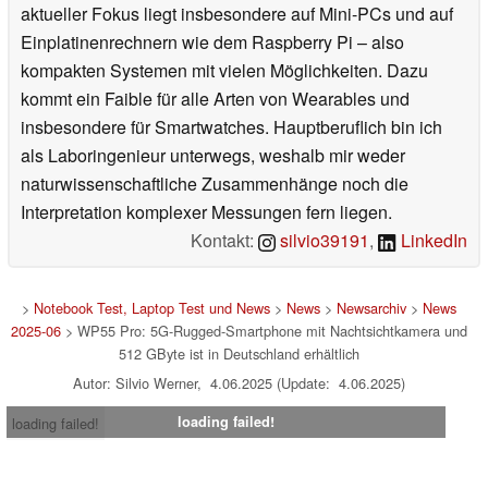
aktueller Fokus liegt insbesondere auf Mini-PCs und auf
Einplatinenrechnern wie dem Raspberry Pi – also
kompakten Systemen mit vielen Möglichkeiten. Dazu
kommt ein Faible für alle Arten von Wearables und
insbesondere für Smartwatches. Hauptberuflich bin ich
als Laboringenieur unterwegs, weshalb mir weder
naturwissenschaftliche Zusammenhänge noch die
Interpretation komplexer Messungen fern liegen.
Kontakt:
silvio39191
,
LinkedIn
>
Notebook Test, Laptop Test und News
>
News
>
Newsarchiv
>
News
2025-06
> WP55 Pro: 5G-Rugged-Smartphone mit Nachtsichtkamera und
512 GByte ist in Deutschland erhältlich
Autor: Silvio Werner, 4.06.2025 (Update: 4.06.2025)
loading failed!
loading failed!