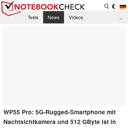
Tests
News
Videos
...
Benchmarks & Tech
Externe Tests
Kaufberatung
Deals
Suche
Jobs
Forum
WP55 Pro: 5G-Rugged-Smartphone mit
Nachtsichtkamera und 512 GByte ist in