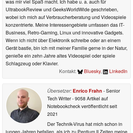
was mir viel Spaß macht. Ich habe u. a. auch für
UltrabookReview und GeeksWorldWide geschrieben,
wobei ich mich auf Verbraucherberatung und Videospiele
konzentrierte. Meine Interessengebiete umfassen das IT-
Business, Retro-Gaming, Linux und innovative Gadgets.
Wenn ich nicht über Elektronik schreibe oder an einem
Gerät bastle, bin ich mit meiner Familie gerne in der Natur,
genieße ein zehn Jahre altes Videospiel oder spiele
Schlagzeug oder Klavier.
Kontakt:
Bluesky
,
LinkedIn
Übersetzer:
Enrico Frahn
- Senior
Tech Writer
- 9058 Artikel auf
Notebookcheck veröffentlicht
seit
2021
Der Technik-Virus hat mich schon in
jungen Jahren befallen, als ich zu Pentium II Zeiten meine