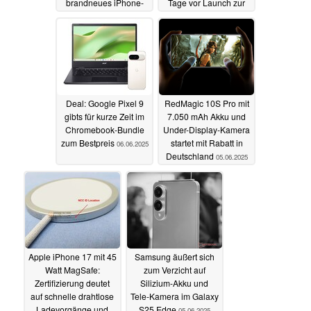
brandneues iPhone-
Tage vor Launch zur
Design geben
WWDC
09.06.2025
06.06.2025
Deal: Google Pixel 9
RedMagic 10S Pro mit
gibts für kurze Zeit im
7.050 mAh Akku und
Chromebook-Bundle
Under-Display-Kamera
zum Bestpreis
startet mit Rabatt in
06.06.2025
Deutschland
05.06.2025
Apple iPhone 17 mit 45
Samsung äußert sich
Watt MagSafe:
zum Verzicht auf
Zertifizierung deutet
Silizium-Akku und
auf schnelle drahtlose
Tele-Kamera im Galaxy
Ladevorgänge und
S25 Edge
05.06.2025