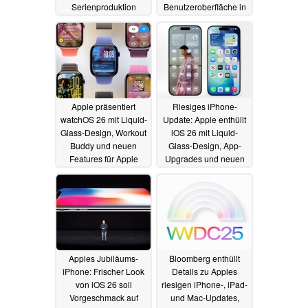
Serienproduktion
Benutzeroberfläche in
iOS 26
15.06.2025
11.06.2025
Apple präsentiert
Riesiges iPhone-
watchOS 26 mit Liquid-
Update: Apple enthüllt
Glass-Design, Workout
iOS 26 mit Liquid-
Buddy und neuen
Glass-Design, App-
Features für Apple
Upgrades und neuen
Watch
AI-Features
09.06.2025
09.06.2025
Apples Jubiläums-
Bloomberg enthüllt
iPhone: Frischer Look
Details zu Apples
von iOS 26 soll
riesigen iPhone-, iPad-
Vorgeschmack auf
und Mac-Updates,