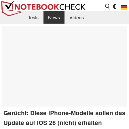
Tests
News
Videos
...
Benchmarks & Tech
Externe Tests
Kaufberatung
Deals
Suche
Jobs
Forum
Gerücht: Diese iPhone-Modelle sollen das
Update auf iOS 26 (nicht) erhalten