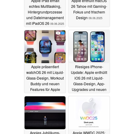
Apple iPad erhält
Apple enthüllt macOS
echtes Multitasking,
26 Tahoe mit Gaming-
Hintergrundprozesse
Fokus und frischem
und Dateimanagement
Design
09.06.2025
mit iPadOS 26
09.06.2025
Apple präsentiert
Riesiges iPhone-
watchOS 26 mit Liquid-
Update: Apple enthüllt
Glass-Design, Workout
iOS 26 mit Liquid-
Buddy und neuen
Glass-Design, App-
Features für Apple
Upgrades und neuen
Watch
AI-Features
09.06.2025
09.06.2025
Apples Jubiläums-
Apple WWDC 2025: