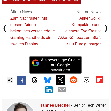
Ältere News
Neuere News
Zum Nachrüsten: Mit
Anker Solix:
diesem Addon
Kompaktere und
⟨
⟩
bekommen verschiedene
leichtere EverFrost 2
Gaming-Handhelds ein
Akku-Kühlbox zum Start
zweites Display
200 Euro günstiger
Als bevorzugte Quelle
auf Google
hinzufügen
Hannes Brecher
- Senior Tech Writer