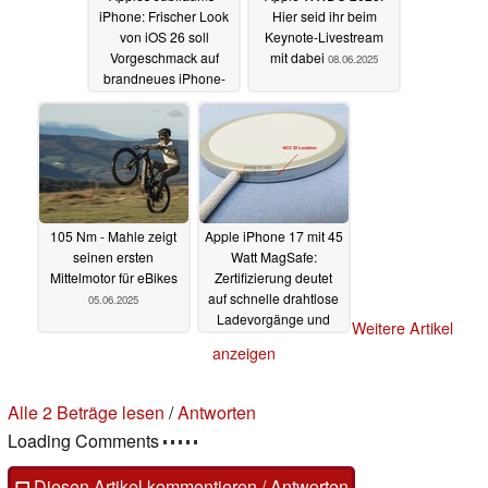
iPhone: Frischer Look
Hier seid ihr beim
von iOS 26 soll
Keynote-Livestream
Vorgeschmack auf
mit dabei
08.06.2025
brandneues iPhone-
Design geben
09.06.2025
105 Nm - Mahle zeigt
Apple iPhone 17 mit 45
seinen ersten
Watt MagSafe:
Mittelmotor für eBikes
Zertifizierung deutet
auf schnelle drahtlose
05.06.2025
Ladevorgänge und
Weitere Artikel
Qi2.2-Support
05.06.2025
anzeigen
Alle 2 Beträge lesen
/
Antworten
Loading Comments
Diesen Artikel kommentieren / Antworten