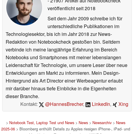
- 21907 Artikel auf Notebookcheck
veröffentlicht
seit 2018
Seit dem Jahr 2009 schreibe ich für
unterschiedliche Publikationen im
Technologiesektor, bis ich im Jahr 2018 zur News-
Redaktion von Notebookcheck gestoßen bin. Seitdem
verbinde ich meine langjährige Erfahrung im Bereich
Notebooks und Smartphones mit meiner lebenslangen
Leidenschaft für Technologie, um unsere Leser über neue
Entwicklungen am Markt zu informieren. Mein Design-
Hintergrund als Art Director einer Werbeagentur erlaubt
mir darüber hinaus tiefe Einblicke in die Eigenheiten
dieser Branche.
Kontakt:
@HannesBrecher
,
LinkedIn
,
Xing
>
Notebook Test, Laptop Test und News
>
News
>
Newsarchiv
>
News
2025-06
> Bloomberg enthüllt Details zu Apples riesigen iPhone-, iPad- und