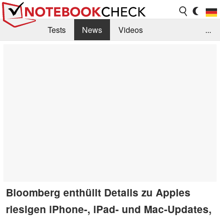
Tests
News
Videos
...
Benchmarks & Tech
Externe Tests
Kaufberatung
Deals
Suche
Jobs
Forum
Bloomberg enthüllt Details zu Apples
riesigen iPhone-, iPad- und Mac-Updates,