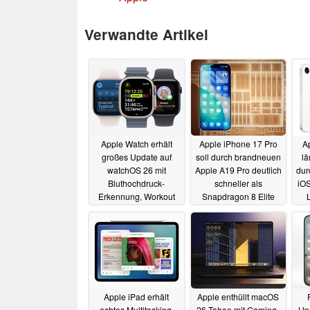
Verwandte Artikel
Apple Watch erhält
Apple iPhone 17 Pro
A
großes Update auf
soll durch brandneuen
lä
watchOS 26 mit
Apple A19 Pro deutlich
dur
Bluthochdruck-
schneller als
iOS
Erkennung, Workout
Snapdragon 8 Elite
Buddy und Co.
werden
11.06.2025
15.09.2025
Apple iPad erhält
Apple enthüllt macOS
echtes Multitasking,
26 Tahoe mit Gaming-
Upd