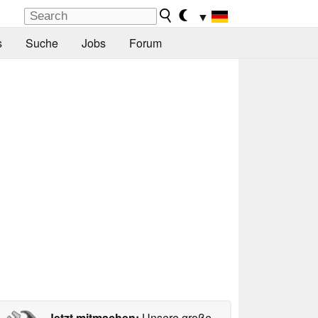
▼
s
Suche
Jobs
Forum
Jetzt mitmachen:
Unsere große