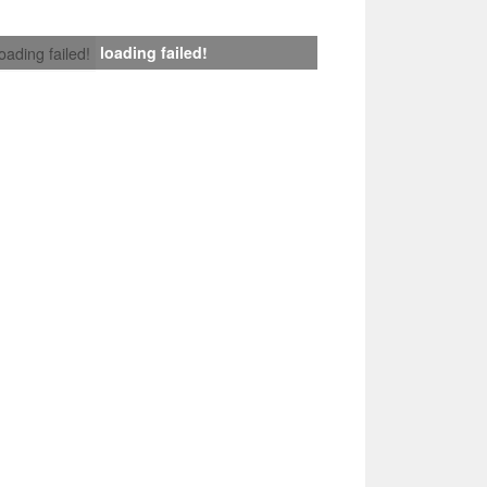
loading failed!
loading failed!