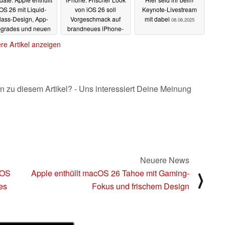
OS 26 mit Liquid-
von iOS 26 soll
Keynote-Livestream
lass-Design, App-
Vorgeschmack auf
mit dabei
08.06.2025
grades und neuen
brandneues iPhone-
-Features
Design geben
09.06.2025
09.06.2025
re Artikel anzeigen
n zu diesem Artikel? - Uns interessiert Deine Meinung
Neuere News
iOS
Apple enthüllt macOS 26 Tahoe mit Gaming-
⟩
es
Fokus und frischem Design