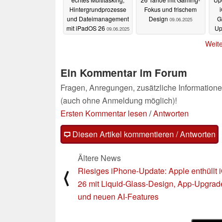
Hintergrundprozesse
Fokus und frischem
i
und Dateimanagement
Design
G
09.06.2025
mit iPadOS 26
Up
09.06.2025
AI
Weite
Ein Kommentar im Forum
Fragen, Anregungen, zusätzliche Informatione
(auch ohne Anmeldung möglich)!
Ersten Kommentar lesen
/
Antworten
Diesen Artikel kommentieren / Antworten
Ältere News
Riesiges iPhone-Update: Apple enthüllt 
⟨
26 mit Liquid-Glass-Design, App-Upgrad
und neuen AI-Features