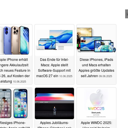
pple iPhone erhält
Das Ende für Intel-
Diese iPhones, iPads
ngere Akkulaufzeit
Macs: Apple stellt
und Macs erhalten
ch neues Feature in
Software-Support mit
Apples größte Updates
 26, auf Kosten der
macOS 27 ein
seit Jahren
10.06.2025
09.06.2025
Leistung
10.06.2025
Riesiges iPhone-
Apples Jubiläums-
Apple WWDC 2025:
ate: Apple enthüllt
iPhone: Frischer Look
Hier seid ihr beim