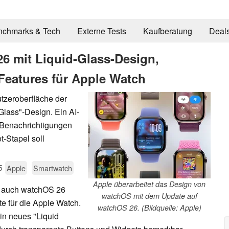
nchmarks & Tech
Externe Tests
Kaufberatung
Deal
26 mit Liquid-Glass-Design,
eatures für Apple Watch
tzeroberfläche der
lass"-Design. Ein AI-
 Benachrichtigungen
-Stapel soll
5
Apple
Smartwatch
Apple überarbeitet das Design von
e auch watchOS 26
watchOS mit dem Update auf
e für die Apple Watch.
watchOS 26. (Bildquelle: Apple)
in neues "Liquid