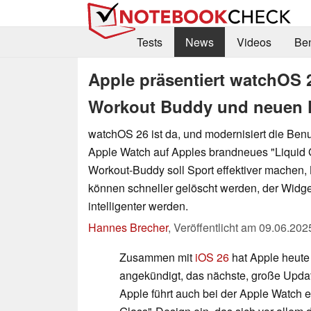
Tests
News
Videos
Be
Apple präsentiert watchOS 
Workout Buddy und neuen F
watchOS 26 ist da, und modernisiert die Benu
Apple Watch auf Apples brandneues "Liquid G
Workout-Buddy soll Sport effektiver machen,
können schneller gelöscht werden, der Widget
intelligenter werden.
Hannes Brecher
,
Veröffentlicht am
09.06.202
Zusammen mit
iOS 26
hat Apple heut
angekündigt, das nächste, große Updat
Apple führt auch bei der Apple Watch e