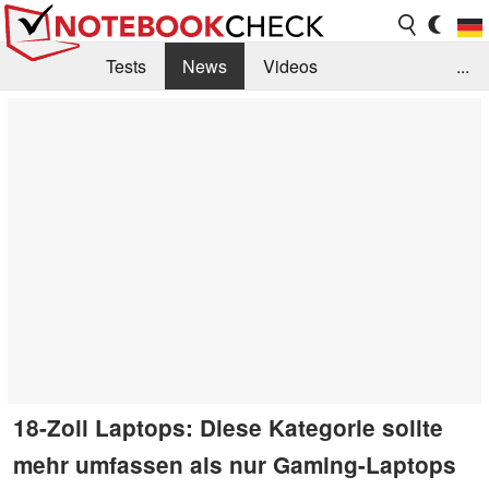
Tests
News
Videos
...
Benchmarks & Tech
Externe Tests
Kaufberatung
Deals
Suche
Jobs
Forum
18-Zoll Laptops: Diese Kategorie sollte
mehr umfassen als nur Gaming-Laptops