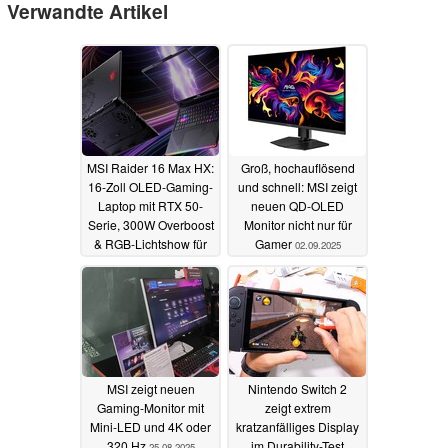
Verwandte Artikel
MSI Raider 16 Max HX:
Groß, hochauflösend
16-Zoll OLED-Gaming-
und schnell: MSI zeigt
Laptop mit RTX 50-
neuen QD-OLED
Serie, 300W Overboost
Monitor nicht nur für
& RGB-Lichtshow für
Gamer
02.09.2025
2,6 kg High-End-Power
06.01.2026
MSI zeigt neuen
Nintendo Switch 2
Gaming-Monitor mit
zeigt extrem
Mini-LED und 4K oder
kratzanfälliges Display
320 Hz
im Durability-Test
25.08.2025