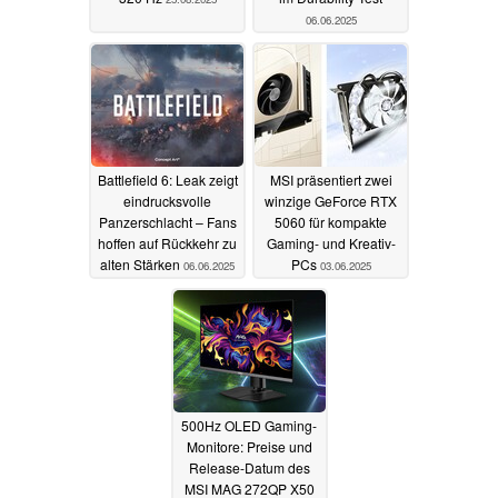
06.06.2025
Battlefield 6: Leak zeigt
MSI präsentiert zwei
eindrucksvolle
winzige GeForce RTX
Panzerschlacht – Fans
5060 für kompakte
hoffen auf Rückkehr zu
Gaming- und Kreativ-
alten Stärken
PCs
06.06.2025
03.06.2025
500Hz OLED Gaming-
Monitore: Preise und
Release-Datum des
MSI MAG 272QP X50