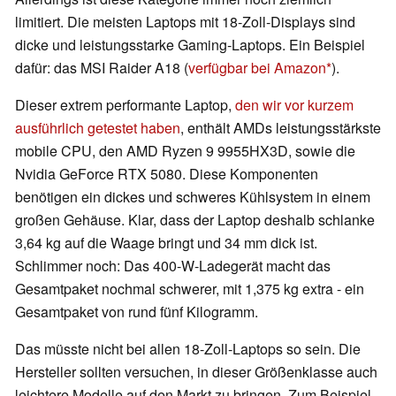
limitiert. Die meisten Laptops mit 18-Zoll-Displays sind
dicke und leistungsstarke Gaming-Laptops. Ein Beispiel
dafür: das MSI Raider A18 (
verfügbar bei Amazon
).
Dieser extrem performante Laptop,
den wir vor kurzem
ausführlich getestet haben
, enthält AMDs leistungsstärkste
mobile CPU, den AMD Ryzen 9 9955HX3D, sowie die
Nvidia GeForce RTX 5080. Diese Komponenten
benötigen ein dickes und schweres Kühlsystem in einem
großen Gehäuse. Klar, dass der Laptop deshalb schlanke
3,64 kg auf die Waage bringt und 34 mm dick ist.
Schlimmer noch: Das 400-W-Ladegerät macht das
Gesamtpaket nochmal schwerer, mit 1,375 kg extra - ein
Gesamtpaket von rund fünf Kilogramm.
Das müsste nicht bei allen 18-Zoll-Laptops so sein. Die
Hersteller sollten versuchen, in dieser Größenklasse auch
leichtere Modelle auf den Markt zu bringen. Zum Beispiel