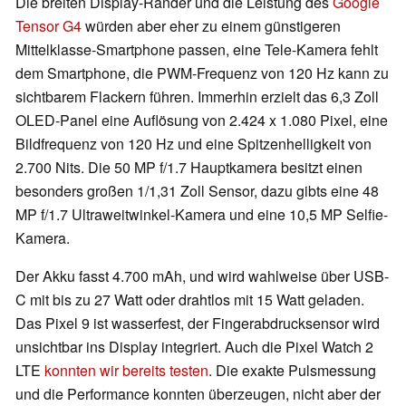
Die breiten Display-Ränder und die Leistung des
Google
Tensor G4
würden aber eher zu einem günstigeren
Mittelklasse-Smartphone passen, eine Tele-Kamera fehlt
dem Smartphone, die PWM-Frequenz von 120 Hz kann zu
sichtbarem Flackern führen. Immerhin erzielt das 6,3 Zoll
OLED-Panel eine Auflösung von 2.424 x 1.080 Pixel, eine
Bildfrequenz von 120 Hz und eine Spitzenhelligkeit von
2.700 Nits. Die 50 MP f/1.7 Hauptkamera besitzt einen
besonders großen 1/1,31 Zoll Sensor, dazu gibts eine 48
MP f/1.7 Ultraweitwinkel-Kamera und eine 10,5 MP Selfie-
Kamera.
Der Akku fasst 4.700 mAh, und wird wahlweise über USB-
C mit bis zu 27 Watt oder drahtlos mit 15 Watt geladen.
Das Pixel 9 ist wasserfest, der Fingerabdrucksensor wird
unsichtbar ins Display integriert. Auch die Pixel Watch 2
LTE
konnten wir bereits testen
. Die exakte Pulsmessung
und die Performance konnten überzeugen, nicht aber der