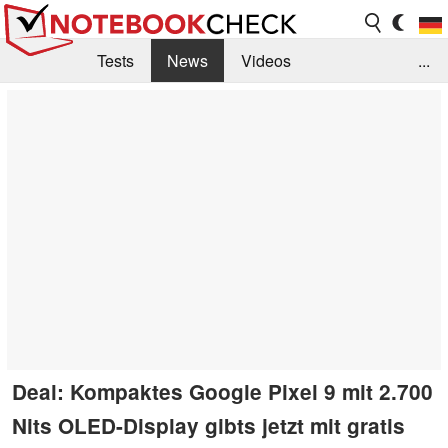
Tests
News
Videos
...
Benchmarks & Tech
Externe Tests
Kaufberatung
Deals
Suche
Jobs
Forum
Deal: Kompaktes Google Pixel 9 mit 2.700
Nits OLED-Display gibts jetzt mit gratis