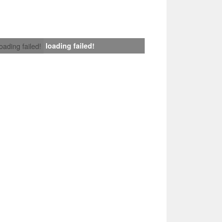
loading failed!
loading failed!