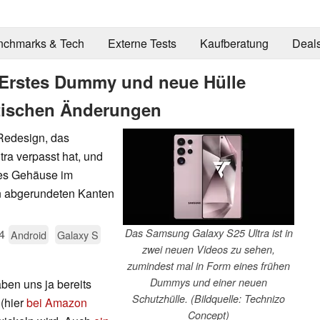
nchmarks & Tech
Externe Tests
Kaufberatung
Deal
 Erstes Dummy und neue Hülle
ptischen Änderungen
Redesign, das
a verpasst hat, und
tes Gehäuse im
on abgerundeten Kanten
4
Das Samsung Galaxy S25 Ultra ist in
Android
Galaxy S
zwei neuen Videos zu sehen,
zumindest mal in Form eines frühen
Dummys und einer neuen
ben uns ja bereits
Schutzhülle. (Bildquelle: Technizo
(hier
bei Amazon
Concept)