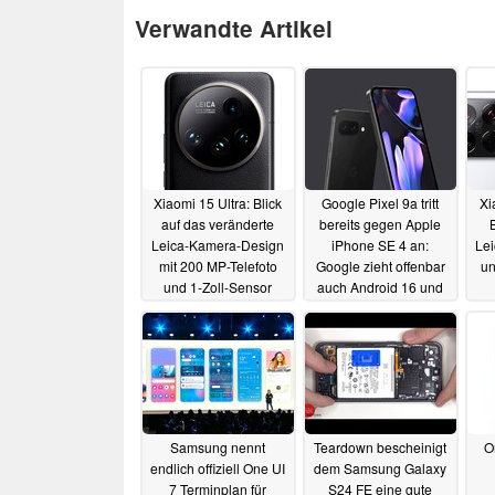
Verwandte Artikel
Xiaomi 15 Ultra: Blick
Google Pixel 9a tritt
Xi
auf das veränderte
bereits gegen Apple
B
Leica-Kamera-Design
iPhone SE 4 an:
Le
mit 200 MP-Telefoto
Google zieht offenbar
un
und 1-Zoll-Sensor
auch Android 16 und
Pixel 10a vor
05.10.2024
05.10.2024
Samsung nennt
Teardown bescheinigt
O
endlich offiziell One UI
dem Samsung Galaxy
7 Terminplan für
S24 FE eine gute