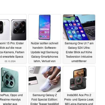
aomi 15 Pro: Erster
Nutzer sollten schnell
Samsung One UI 7 am
lick auf die neue
handeln: Software-
Galaxy S24 Ultra:
ica-Kamera, Farben
Update legt Samsung
Erster Blick auf frühe
d erwartete Specs
Galaxy-Smartphones
Testversion inklusive
lahm, Verlust von
umstrittener
05.10.2024
Daten und
Änderungen
04.10.2024
Kontozugriffen droht
04.10.2024
nePlus, Oppo und
Samsung Galaxy Z
Insta360 Ace Pro 2
Realme-Handys
Fold Special Edition:
Preis- und Specs-Leak:
wieder aus
Erster Teaser bestätigt
Mit Leica-Kamera und