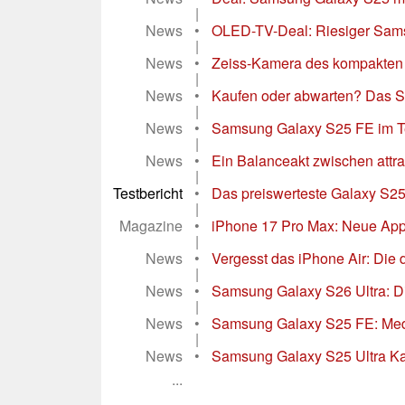
|
News
•
OLED-TV-Deal: Riesiger Sams
|
News
•
Zeiss-Kamera des kompakten Vi
|
News
•
Kaufen oder abwarten? Das Sa
|
News
•
Samsung Galaxy S25 FE im Tes
|
News
•
Ein Balanceakt zwischen attrak
|
Testbericht
•
Das preiswerteste Galaxy S25 s
|
Magazine
•
iPhone 17 Pro Max: Neue Apple
|
News
•
Vergesst das iPhone Air: Die
|
News
•
Samsung Galaxy S26 Ultra: Dis
|
News
•
Samsung Galaxy S25 FE: Media
|
News
•
Samsung Galaxy S25 Ultra Kame
...