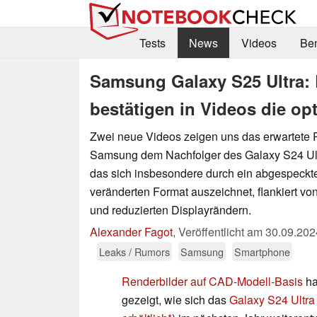
Tests
News
Videos
Be
Samsung Galaxy S25 Ultra:
bestätigen in Videos die o
Zwei neue Videos zeigen uns das erwartete 
Samsung dem Nachfolger des Galaxy S24 Ultr
das sich insbesondere durch ein abgespeck
veränderten Format auszeichnet, flankiert v
und reduzierten Displayrändern.
Alexander Fagot
,
Veröffentlicht am
30.09.202
Leaks / Rumors
Samsung
Smartphone
Renderbilder auf CAD-Modell-Basis
ha
gezeigt, wie sich das
Galaxy S24 Ultra