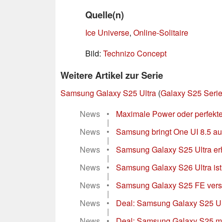
Quelle(n)
Ice Universe
,
Online-Solitaire
Bild:
Technizo Concept
Weitere Artikel zur Serie
Samsung Galaxy S25 Ultra
(
Galaxy S25 Seri
News
•
Maximale Power oder perfekt
|
News
•
Samsung bringt One UI 8.5 au
|
News
•
Samsung Galaxy S25 Ultra er
|
News
•
Samsung Galaxy S26 Ultra ist 
|
News
•
Samsung Galaxy S25 FE versag
|
News
•
Deal: Samsung Galaxy S25 Ultr
|
News
•
Deal: Samsung Galaxy S25 mit