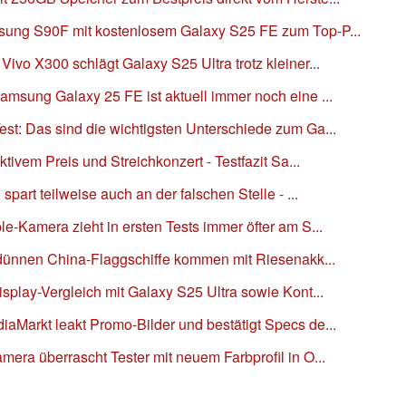
ung S90F mit kostenlosem Galaxy S25 FE zum Top-P...
vo X300 schlägt Galaxy S25 Ultra trotz kleiner...
msung Galaxy 25 FE ist aktuell immer noch eine ...
t: Das sind die wichtigsten Unterschiede zum Ga...
tivem Preis und Streichkonzert - Testfazit Sa...
part teilweise auch an der falschen Stelle - ...
-Kamera zieht in ersten Tests immer öfter am S...
 dünnen China-Flaggschiffe kommen mit Riesenakk...
play-Vergleich mit Galaxy S25 Ultra sowie Kont...
Markt leakt Promo-Bilder und bestätigt Specs de...
ra überrascht Tester mit neuem Farbprofil in O...