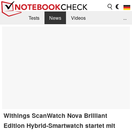
Tests
News
Videos
...
Benchmarks & Tech
Externe Tests
Kaufberatung
Deals
Suche
Jobs
Forum
Withings ScanWatch Nova Brilliant
Edition Hybrid-Smartwatch startet mit