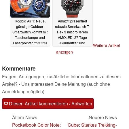
Rogbid Air 1: Neue,
Amazfit präsentiert
günstige Outdoor-
robuste Smartwatch T-
Smartwatch kommt mit
Rex 3 mit größerem
Taschenlampe und
AMOLED, 27 Tage
Laserpointer
Akkulaufzeit und
07.09.2024
Weitere Artikel
Navigation
06.09.2024
anzeigen
Kommentare
Fragen, Anregungen, zusätzliche Informationen zu diesem
Artikel? - Uns interessiert Deine Meinung (auch ohne
Anmeldung möglich)!
Diesen Artikel kommentieren / Antworten
Ältere News
Neuere News
Pocketbook Color Note:
Cube: Starkes Trekking-