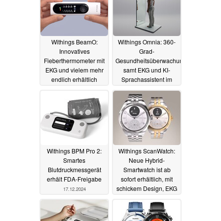
Withings BeamO:
Withings Omnia: 360-
Innovatives
Grad-
Fieberthermometer mit
Gesundheitsüberwachung
EKG und vielem mehr
samt EKG und KI-
endlich erhältlich
Sprachassistent im
eleganten Spiegel
02.04.2025
06.01.2025
Withings BPM Pro 2:
Withings ScanWatch:
Smartes
Neue Hybrid-
Blutdruckmessgerät
Smartwatch ist ab
erhält FDA-Freigabe
sofort erhältlich, mit
schickem Design, EKG
17.12.2024
und 30 Tagen
Akkulaufzeit
06.11.2024