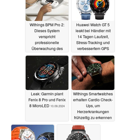
Withings BPM Pro 2:
Huawei Watch GT 5
Dieses System
leakt bei Händler mit
verspricht
14 Tagen Laufzeit,
professionelle
Stress-Tracking und
Überwachung des
verbessertem GPS
Blutdrucks und
16.09.2024
elektrischer Aktivität
des Herzens
22.10.2024
Leak: Garmin plant
Withings Smartwatches
Fenix 8 Pro und Fenix
erhalten Cardio Check-
8 MicroLED
Ups, um
10.09.2024
Herzerkrankungen
frühzeitig zu erkennen
09.09.2024