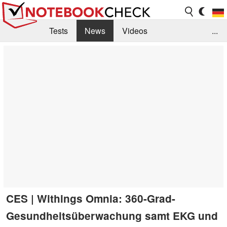
Tests
News
Videos
...
Benchmarks & Tech
Externe Tests
Kaufberatung
Deals
Suche
Jobs
Forum
CES | Withings Omnia: 360-Grad-
Gesundheitsüberwachung samt EKG und