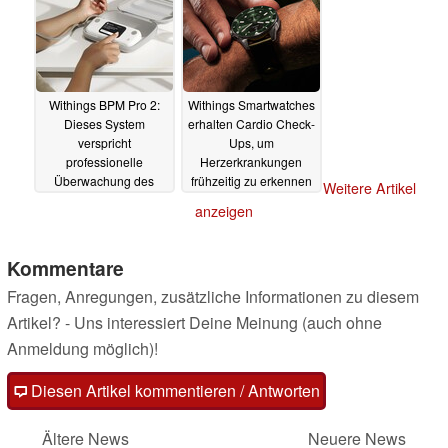
Withings BPM Pro 2:
Withings Smartwatches
Dieses System
erhalten Cardio Check-
verspricht
Ups, um
professionelle
Herzerkrankungen
Überwachung des
frühzeitig zu erkennen
Weitere Artikel
Blutdrucks und
09.09.2024
anzeigen
elektrischer Aktivität
des Herzens
22.10.2024
Kommentare
Fragen, Anregungen, zusätzliche Informationen zu diesem
Artikel? - Uns interessiert Deine Meinung (auch ohne
Anmeldung möglich)!
Diesen Artikel kommentieren / Antworten
Ältere News
Neuere News