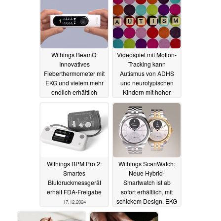
Assistenten
12.06.2025
Withings BeamO:
Videospiel mit Motion-
Innovatives
Tracking kann
Fieberthermometer mit
Autismus von ADHS
EKG und vielem mehr
und neurotypischen
endlich erhältlich
Kindern mit hoher
Trefferquote
02.04.2025
unterscheiden
31.01.2025
Withings BPM Pro 2:
Withings ScanWatch:
Smartes
Neue Hybrid-
Blutdruckmessgerät
Smartwatch ist ab
erhält FDA-Freigabe
sofort erhältlich, mit
schickem Design, EKG
17.12.2024
und 30 Tagen
Akkulaufzeit
06.11.2024