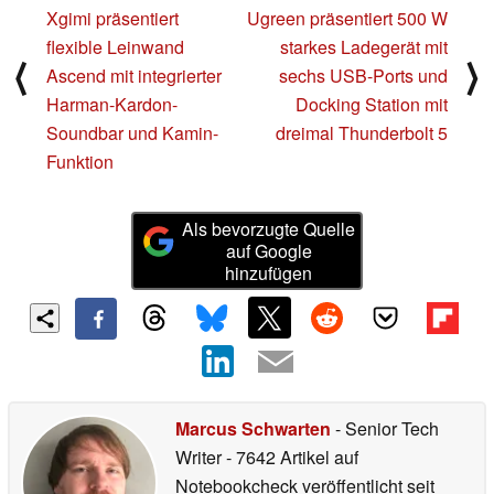
Xgimi präsentiert
Ugreen präsentiert 500 W
flexible Leinwand
starkes Ladegerät mit
⟨
⟩
Ascend mit integrierter
sechs USB-Ports und
Harman-Kardon-
Docking Station mit
Soundbar und Kamin-
dreimal Thunderbolt 5
Funktion
Als bevorzugte Quelle
auf Google
hinzufügen
Marcus Schwarten
- Senior Tech
Writer
- 7642 Artikel auf
Notebookcheck veröffentlicht
seit