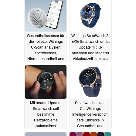
Gesundheitssensor für
Withings ScanWatch 2:
die Toilette: Withings
EKG-Smartwatch erhält
U-Scan analysiert
Update mit KI-
Stoffwechsel,
Analysen und längerer
Nierengesundheit und
Akkulaufzeit
05.09.2025
mehr
29.10.2025
Mit neuem Update:
Smartwatches und
Smartwatch soll
Co.:Withings
bestimmte
Intelligence verspricht
Herzprobleme
tiefe Einblicke in
„automatisch“
Gesundheit und
erkennen
Fitness und KI-
07.07.2025