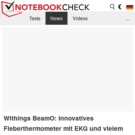
Tests
News
Videos
...
Benchmarks & Tech
Externe Tests
Kaufberatung
Deals
Suche
Jobs
Forum
Withings BeamO: Innovatives
Fieberthermometer mit EKG und vielem