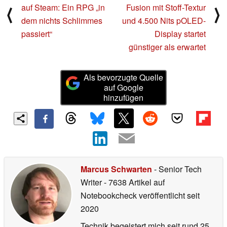
auf Steam: Ein RPG „in
Fusion mit Stoff-Textur
⟨
⟩
dem nichts Schlimmes
und 4.500 Nits pOLED-
passiert“
Display startet
günstiger als erwartet
Als bevorzugte Quelle
auf Google
hinzufügen
Marcus Schwarten
- Senior Tech
Writer
- 7638 Artikel auf
Notebookcheck veröffentlicht
seit
2020
Technik begeistert mich seit rund 25