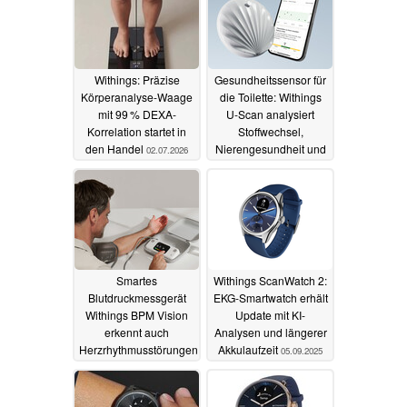
Withings: Präzise
Gesundheitssensor für
Körperanalyse-Waage
die Toilette: Withings
mit 99 % DEXA-
U-Scan analysiert
Korrelation startet in
Stoffwechsel,
den Handel
Nierengesundheit und
02.07.2026
mehr
29.10.2025
Smartes
Withings ScanWatch 2:
Blutdruckmessgerät
EKG-Smartwatch erhält
Withings BPM Vision
Update mit KI-
erkennt auch
Analysen und längerer
Herzrhythmusstörungen
Akkulaufzeit
05.09.2025
per EKG
14.10.2025