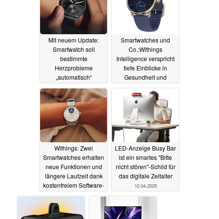
Mit neuem Update:
Smartwatches und
Smartwatch soll
Co.:Withings
bestimmte
Intelligence verspricht
Herzprobleme
tiefe Einblicke in
„automatisch“
Gesundheit und
erkennen
Fitness und KI-
07.07.2025
Assistenten
12.06.2025
Withings: Zwei
LED-Anzeige Busy Bar
Smartwatches erhalten
ist ein smartes "Bitte
neue Funktionen und
nicht stören"-Schild für
längere Laufzeit dank
das digitale Zeitalter
kostenfreiem Software-
10.04.2025
Update
10.06.2025