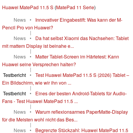
Huawei MatePad 11.5 S
(
MatePad 11 Serie
)
News
•
Innovativer Eingabestift: Was kann der M-
Pencil Pro von Huawei?
|
News
•
Da hat selbst Xiaomi das Nachsehen: Tablet
mit mattem Display ist beinahe e...
|
News
•
Matter Tablet-Screen im Härtetest: Kann
Huawei seine Versprechen halten?
|
Testbericht
•
Test Huawei MatePad 11.5 S (2026) Tablet –
Ein Bildschirm, wie wir ihn von ...
|
Testbericht
•
Eines der besten Android-Tablets für Audio-
Fans - Test Huawei MatePad 11.5 ...
|
News
•
Warum reflexionsarmes PaperMatte-Display
für die Meisten wohl nicht das Bes...
|
News
•
Begrenzte Stückzahl: Huawei MatePad 11.5