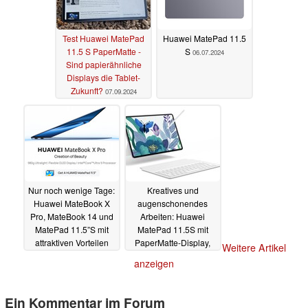
Test Huawei MatePad
Huawei MatePad 11.5
11.5 S PaperMatte -
S
06.07.2024
Sind papierähnliche
Displays die Tablet-
Zukunft?
07.09.2024
Nur noch wenige Tage:
Kreatives und
Huawei MateBook X
augenschonendes
Pro, MateBook 14 und
Arbeiten: Huawei
MatePad 11.5”S mit
MatePad 11.5S mit
attraktiven Vorteilen
PaperMatte-Display,
Weitere Artikel
sichern (Ad)
Tastatur und M-Pencil
24.06.2024
anzeigen
(Ad)
17.06.2024
Ein Kommentar im Forum