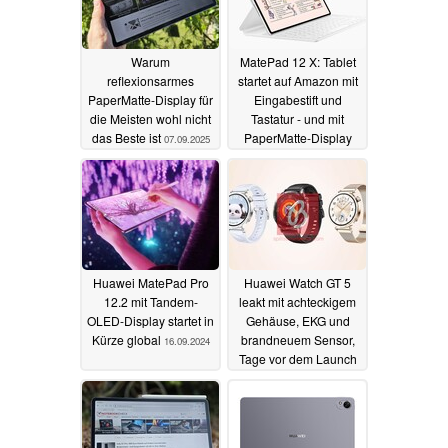
Warum
MatePad 12 X: Tablet
reflexionsarmes
startet auf Amazon mit
PaperMatte-Display für
Eingabestift und
die Meisten wohl nicht
Tastatur - und mit
das Beste ist
PaperMatte-Display
07.09.2025
10.10.2024
Huawei MatePad Pro
Huawei Watch GT 5
12.2 mit Tandem-
leakt mit achteckigem
OLED-Display startet in
Gehäuse, EKG und
Kürze global
brandneuem Sensor,
16.09.2024
Tage vor dem Launch
16.09.2024