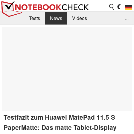
Tests
News
Videos
...
Benchmarks & Tech
Externe Tests
Kaufberatung
Deals
Suche
Jobs
Forum
Testfazit zum Huawei MatePad 11.5 S
PaperMatte: Das matte Tablet-Display