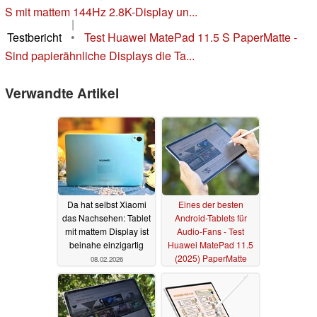
S mit mattem 144Hz 2.8K-Display un...
|
Testbericht
•
Test Huawei MatePad 11.5 S PaperMatte -
Sind papierähnliche Displays die Ta...
Verwandte Artikel
Da hat selbst Xiaomi
Eines der besten
das Nachsehen: Tablet
Android-Tablets für
mit mattem Display ist
Audio-Fans - Test
beinahe einzigartig
Huawei MatePad 11.5
(2025) PaperMatte
08.02.2026
17.09.2025