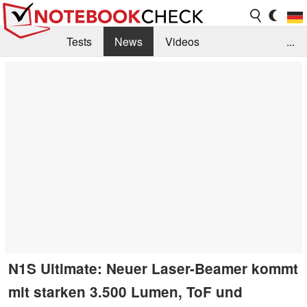
Tests
News
Videos
...
Benchmarks & Tech
Externe Tests
Kaufberatung
Deals
Suche
Jobs
Forum
N1S Ultimate: Neuer Laser-Beamer kommt
mit starken 3.500 Lumen, ToF und