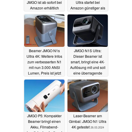
JMGO ist ab sofort bei
Ultra startet bei
Amazon erhältlich
Amazon günstiger als
erwartet in den Verkauf
04.08.2024
01.07.2024
Beamer JMGO N1s
JMGO N1S Ultra:
Ultra 4K: Weitere Infos
Dieser Beamer ist
zum verbesserten N1
smart, bringt eine 4K-
mit nun 3.000 ANSI
Auflösung mit und soll
Lumen, Preis ist jetzt
eine überragende
bekannt
Farbwiedergabe bieten
14.05.2024
21.04.2024
JMGO P5: Kompakter
Laser-Beamer am
Beamer bringt einen
Gimbal: JMGO N1 Ultra
Akku, Filmabend-
4K getestet
26.03.2024