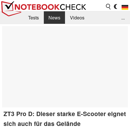
Tests
News
Videos
...
Benchmarks & Tech
Externe Tests
Kaufberatung
Deals
Suche
Jobs
Forum
ZT3 Pro D: Dieser starke E-Scooter eignet
sich auch für das Gelände