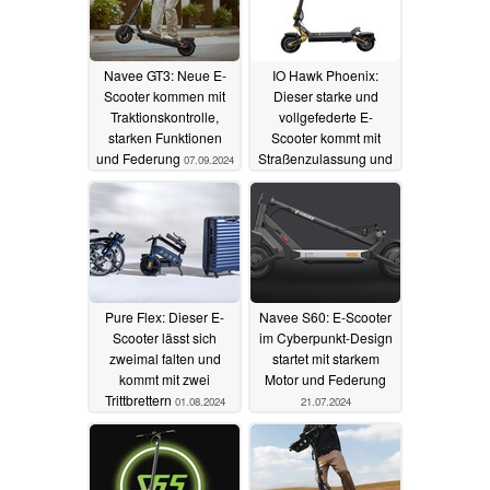
Navee GT3: Neue E-
IO Hawk Phoenix:
Scooter kommen mit
Dieser starke und
Traktionskontrolle,
vollgefederte E-
starken Funktionen
Scooter kommt mit
und Federung
Straßenzulassung und
07.09.2024
zwei Motoren
04.08.2024
Pure Flex: Dieser E-
Navee S60: E-Scooter
Scooter lässt sich
im Cyberpunkt-Design
zweimal falten und
startet mit starkem
kommt mit zwei
Motor und Federung
Trittbrettern
01.08.2024
21.07.2024