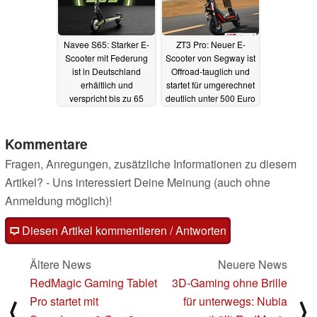
Navee S65: Starker E-
ZT3 Pro: Neuer E-
Scooter mit Federung
Scooter von Segway ist
ist in Deutschland
Offroad-tauglich und
erhältlich und
startet für umgerechnet
verspricht bis zu 65
deutlich unter 500 Euro
Kilometer Reichweite
20.07.2024
20.07.2024
Kommentare
Fragen, Anregungen, zusätzliche Informationen zu diesem
Artikel? - Uns interessiert Deine Meinung (auch ohne
Anmeldung möglich)!
Diesen Artikel kommentieren / Antworten
Ältere News
Neuere News
RedMagic Gaming Tablet
3D-Gaming ohne Brille
Pro startet mit
für unterwegs: Nubia
⟨
⟩