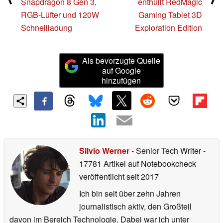
Snapdragon 8 Gen 3,
enthüllt RedMagic
RGB-Lüfter und 120W
Gaming Tablet 3D
Schnellladung
Exploration Edition
Als bevorzugte Quelle
auf Google
hinzufügen
Silvio Werner
- Senior Tech Writer
-
17781 Artikel auf Notebookcheck
veröffentlicht
seit 2017
Ich bin seit über zehn Jahren
journalistisch aktiv, den Großteil
davon im Bereich Technologie. Dabei war ich unter