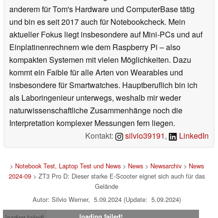
anderem für Tom's Hardware und ComputerBase tätig
und bin es seit 2017 auch für Notebookcheck. Mein
aktueller Fokus liegt insbesondere auf Mini-PCs und auf
Einplatinenrechnern wie dem Raspberry Pi – also
kompakten Systemen mit vielen Möglichkeiten. Dazu
kommt ein Faible für alle Arten von Wearables und
insbesondere für Smartwatches. Hauptberuflich bin ich
als Laboringenieur unterwegs, weshalb mir weder
naturwissenschaftliche Zusammenhänge noch die
Interpretation komplexer Messungen fern liegen.
Kontakt:
silvio39191
,
LinkedIn
>
Notebook Test, Laptop Test und News
>
News
>
Newsarchiv
>
News
2024-09
> ZT3 Pro D: Dieser starke E-Scooter eignet sich auch für das
Gelände
Autor: Silvio Werner, 5.09.2024 (Update: 5.09.2024)
loading failed!
loading failed!