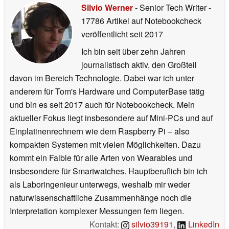
Silvio Werner
- Senior Tech Writer
-
17786 Artikel auf Notebookcheck
veröffentlicht
seit 2017
Ich bin seit über zehn Jahren
journalistisch aktiv, den Großteil
davon im Bereich Technologie. Dabei war ich unter
anderem für Tom's Hardware und ComputerBase tätig
und bin es seit 2017 auch für Notebookcheck. Mein
aktueller Fokus liegt insbesondere auf Mini-PCs und auf
Einplatinenrechnern wie dem Raspberry Pi – also
kompakten Systemen mit vielen Möglichkeiten. Dazu
kommt ein Faible für alle Arten von Wearables und
insbesondere für Smartwatches. Hauptberuflich bin ich
als Laboringenieur unterwegs, weshalb mir weder
naturwissenschaftliche Zusammenhänge noch die
Interpretation komplexer Messungen fern liegen.
Kontakt:
silvio39191
,
LinkedIn