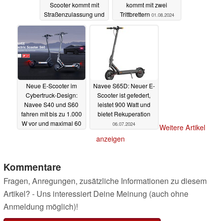
Scooter kommt mit
kommt mit zwei
Straßenzulassung und
Trittbrettern
01.08.2024
zwei Motoren
04.08.2024
Neue E-Scooter im
Navee S65D: Neuer E-
Cybertruck-Design:
Scooter ist gefedert,
Navee S40 und S60
leistet 900 Watt und
fahren mit bis zu 1.000
bietet Rekuperation
W vor und maximal 60
06.07.2024
Weitere Artikel
km weit
14.07.2024
anzeigen
Kommentare
Fragen, Anregungen, zusätzliche Informationen zu diesem
Artikel? - Uns interessiert Deine Meinung (auch ohne
Anmeldung möglich)!