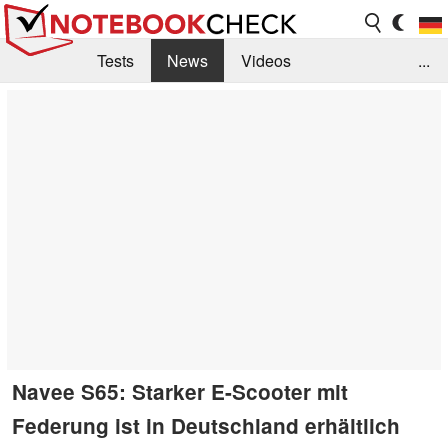
Tests
News
Videos
...
Benchmarks & Tech
Externe Tests
Kaufberatung
Deals
Suche
Jobs
Forum
Navee S65: Starker E-Scooter mit
Federung ist in Deutschland erhältlich