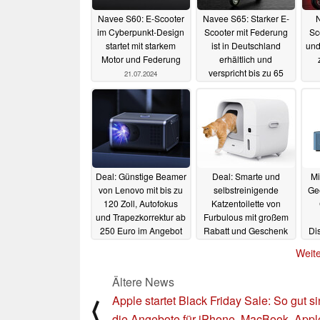
Navee S60: E-Scooter
Navee S65: Starker E-
N
im Cyberpunkt-Design
Scooter mit Federung
Sc
startet mit starkem
ist in Deutschland
und
Motor und Federung
erhältlich und
verspricht bis zu 65
21.07.2024
Kilometer Reichweite
20.07.2024
Deal: Günstige Beamer
Deal: Smarte und
Mi
von Lenovo mit bis zu
selbstreinigende
Gee
120 Zoll, Autofokus
Katzentoilette von
und Trapezkorrektur ab
Furbulous mit großem
250 Euro im Angebot
Rabatt und Geschenk
Dis
(Ad)
im Angebot (Ad)
30.11.2023
Weite
29.11.2023
Ältere News
Apple startet Black Friday Sale: So gut s
⟨
die Angebote für iPhone, MacBook, Appl