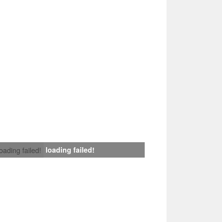
loading failed!
loading failed!