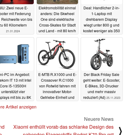
IU: Zwei neue E-
Elektromobilität einmal
Deal: Handlicher 2-in-
ooter mit Federung
anders: Die Skwheel
1-Laptop mit
 Reichweite von bis
One sind elektrische
drehbarem Display
zu 60 Kilometern
Cross-Skates für Stadt
wiegt unter 800 g und
und Land - mit 80 km/h
kostet weniger als 350
21.01.2024
Euro (Ad)
11.01.2024
01.12.2023
ni-PC im Angebot:
E-MTB R.X1000 und E-
Der Black Friday Sale
kom IT 13 mit Intel
Crossover R.C1000
geht weiter: E-Scooter,
Core i5-13500H
von Rotwild fahren mit
E-Bikes, 3D-Drucker
unterstützt vier
innovativer Motor-
und mehr massiv
plays mit bis zu 8K
Getriebe-Einheit und
reduziert (Ad)
25.11.2023
(Ad)
riesigem Akku vor
28.11.2023
re Artikel anzeigen
26.11.2023
Neuere News
ind
Xiaomi enthüllt vorab das schlanke Design des
⟩
e
nahenden Flaggschiffs Redmi K70 Pro mit