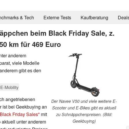
nchmarks & Tech
Externe Tests
Kaufberatung
Deal
äppchen beim Black Friday Sale, z.
50 km für 469 Euro
unter anderem
parat, viele Modelle
 anderem gibt es den
E-Mobility
sch angetriebenen
Der Navee V50 und viele weitere E-
 ist bei Geekbuying an
Scooter und E-Bikes gibt es aktuell
Black Friday Sales
mit
zu Schnäppchenpreisen. (Bild:
Geekbuying)
p aktuell unter anderem