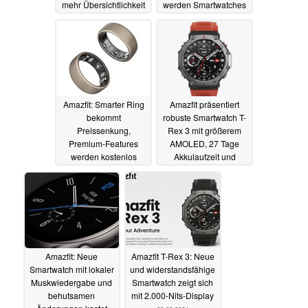
mehr Übersichtlichkeit
werden Smartwatches
kostenfrei beigelegt
31.10.2024
18.10.2024
Amazfit: Smarter Ring
Amazfit präsentiert
bekommt
robuste Smartwatch T-
Preissenkung,
Rex 3 mit größerem
Premium-Features
AMOLED, 27 Tage
werden kostenlos
Akkulaufzeit und
Navigation
29.09.2024
06.09.2024
Amazfit: Neue
Amazfit T-Rex 3: Neue
Smartwatch mit lokaler
und widerstandsfähige
Muskwiedergabe und
Smartwatch zeigt sich
behutsamen
mit 2.000-Nits-Display