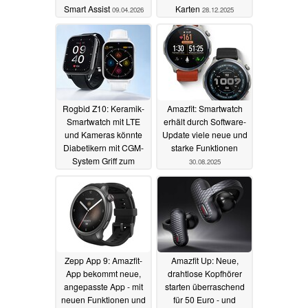
Smart Assist
Karten
09.04.2026
28.12.2025
Rogbid Z10: Keramik-
Amazfit: Smartwatch
Smartwatch mit LTE
erhält durch Software-
und Kameras könnte
Update viele neue und
Diabetikern mit CGM-
starke Funktionen
System Griff zum
30.08.2025
Smartphone ersparen
26.11.2025
Zepp App 9: Amazfit-
Amazfit Up: Neue,
App bekommt neue,
drahtlose Kopfhörer
angepasste App - mit
starten überraschend
neuen Funktionen und
für 50 Euro - und