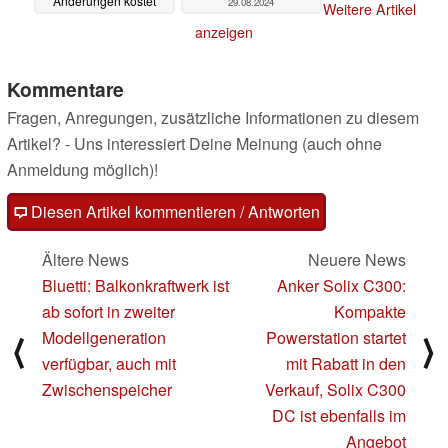
Änderungen kostet
29.08.2024
Weitere Artikel
umgerechnet rund 180
anzeigen
Euro
04.09.2024
Kommentare
Fragen, Anregungen, zusätzliche Informationen zu diesem
Artikel? - Uns interessiert Deine Meinung (auch ohne
Anmeldung möglich)!
Diesen Artikel kommentieren / Antworten
Ältere News
Neuere News
Bluetti: Balkonkraftwerk ist
Anker Solix C300:
ab sofort in zweiter
Kompakte
Modellgeneration
Powerstation startet
⟨
⟩
verfügbar, auch mit
mit Rabatt in den
Zwischenspeicher
Verkauf, Solix C300
DC ist ebenfalls im
Angebot