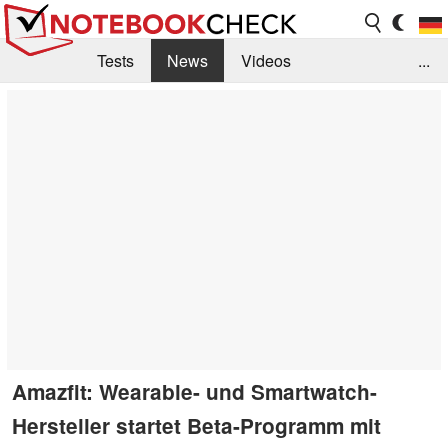
Tests
News
Videos
...
Benchmarks & Tech
Externe Tests
Kaufberatung
Deals
Suche
Jobs
Forum
Amazfit: Wearable- und Smartwatch-
Hersteller startet Beta-Programm mit