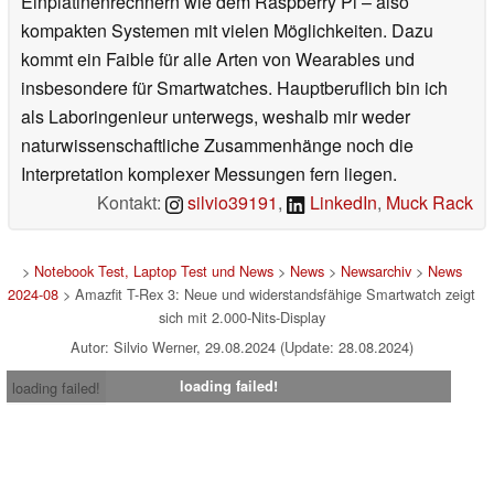
Einplatinenrechnern wie dem Raspberry Pi – also
kompakten Systemen mit vielen Möglichkeiten. Dazu
kommt ein Faible für alle Arten von Wearables und
insbesondere für Smartwatches. Hauptberuflich bin ich
als Laboringenieur unterwegs, weshalb mir weder
naturwissenschaftliche Zusammenhänge noch die
Interpretation komplexer Messungen fern liegen.
Kontakt:
silvio39191
,
LinkedIn
,
Muck Rack
>
Notebook Test, Laptop Test und News
>
News
>
Newsarchiv
>
News
2024-08
> Amazfit T-Rex 3: Neue und widerstandsfähige Smartwatch zeigt
sich mit 2.000-Nits-Display
Autor: Silvio Werner, 29.08.2024 (Update: 28.08.2024)
loading failed!
loading failed!