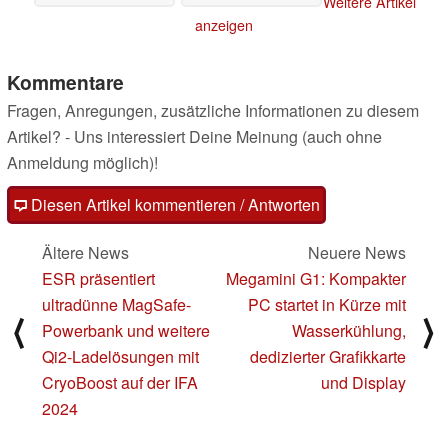
Weitere Artikel
2.000 cd/m² gibt es
anzeigen
bereits günstiger
07.09.2024
Kommentare
Fragen, Anregungen, zusätzliche Informationen zu diesem
Artikel? - Uns interessiert Deine Meinung (auch ohne
Anmeldung möglich)!
Diesen Artikel kommentieren / Antworten
Ältere News
Neuere News
ESR präsentiert
Megamini G1: Kompakter
ultradünne MagSafe-
PC startet in Kürze mit
⟨
⟩
Powerbank und weitere
Wasserkühlung,
Qi2-Ladelösungen mit
dedizierter Grafikkarte
CryoBoost auf der IFA
und Display
2024