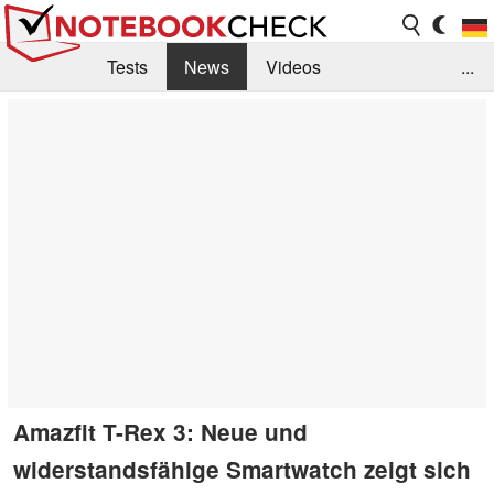
Tests
News
Videos
...
Benchmarks & Tech
Externe Tests
Kaufberatung
Deals
Suche
Jobs
Forum
Amazfit T-Rex 3: Neue und
widerstandsfähige Smartwatch zeigt sich