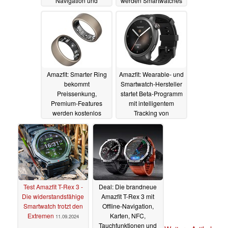
Navigation und
werden Smartwatches
Zeitanzeige
kostenfrei beigelegt
12.12.2024
18.10.2024
Amazfit: Smarter Ring
Amazfit: Wearable- und
bekommt
Smartwatch-Hersteller
Preissenkung,
startet Beta-Programm
Premium-Features
mit intelligentem
werden kostenlos
Tracking von
Mahlzeiten
29.09.2024
26.09.2024
Test Amazfit T-Rex 3 -
Deal: Die brandneue
Die widerstandsfähige
Amazfit T-Rex 3 mit
Smartwatch trotzt den
Offline-Navigation,
Extremen
Karten, NFC,
11.09.2024
Tauchfunktionen und