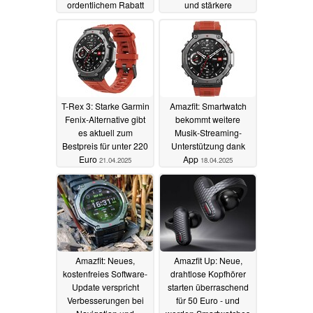
ordentlichem Rabatt
und stärkere
Navigation - und ist ein
07.09.2025
Angriff auf die Garmin
Fenix
30.08.2025
T-Rex 3: Starke Garmin
Amazfit: Smartwatch
Fenix-Alternative gibt
bekommt weitere
es aktuell zum
Musik-Streaming-
Bestpreis für unter 220
Unterstützung dank
Euro
App
21.04.2025
18.04.2025
Amazfit: Neues,
Amazfit Up: Neue,
kostenfreies Software-
drahtlose Kopfhörer
Update verspricht
starten überraschend
Verbesserungen bei
für 50 Euro - und