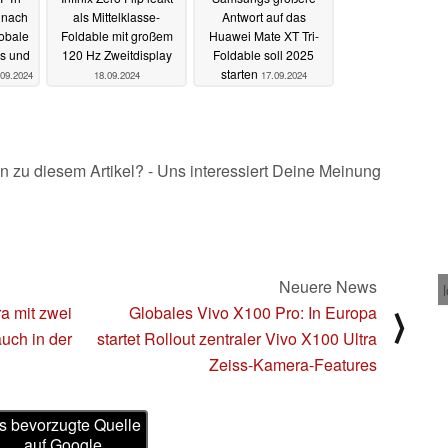
 nach
als Mittelklasse-
Antwort auf das
lobale
Foldable mit großem
Huawei Mate XT Tri-
s und
120 Hz Zweitdisplay
Foldable soll 2025
starten
.09.2024
18.09.2024
17.09.2024
n zu diesem Artikel? - Uns interessiert Deine Meinung
Neuere News
a mit zwei
Globales Vivo X100 Pro: In Europa
⟩
uch in der
startet Rollout zentraler Vivo X100 Ultra
Zeiss-Kamera-Features
s bevorzugte Quelle
auf Google