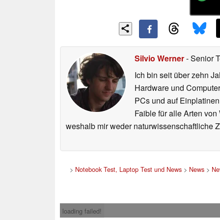
Silvio Werner
- Senior 
Ich bin seit über zehn J
Hardware und ComputerBa
PCs und auf Einplatinen
Faible für alle Arten vo
weshalb mir weder naturwissenschaftliche 
>
Notebook Test, Laptop Test und News
>
News
>
Ne
loading failed!