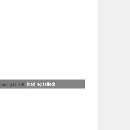
loading failed!
loading failed!