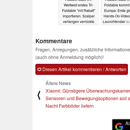
Weltweit erstes Tri-
Foldable kommt
Foldable "mit Rabatt"
Europa: Erste g
importieren. Scalper
Hands-On-Video
verlangen verrückte
Launchfenster
20
Preise
23.09.2024
Kommentare
Fragen, Anregungen, zusätzliche Informatione
(auch ohne Anmeldung möglich)!
Diesen Artikel kommentieren / Antworten
Ältere News
Xiaomi: Günstigere Überwachungskamer
⟨
Sensoren und Bewegungsoptionen soll a
Nacht Farbbilder liefern
Al