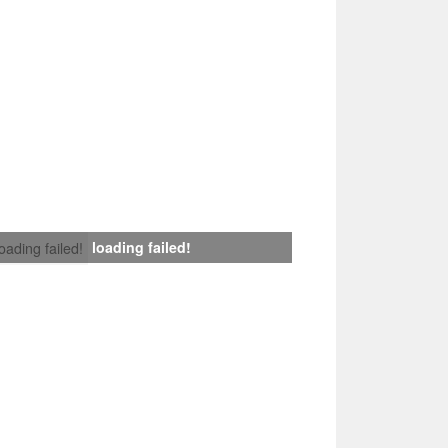
loading failed!
loading failed!