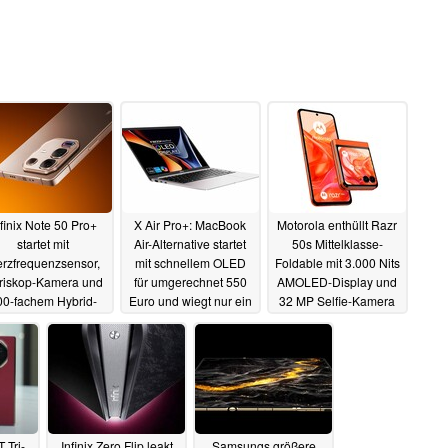
nfinix Note 50 Pro+
X Air Pro+: MacBook
Motorola enthüllt Razr
startet mit
Air-Alternative startet
50s Mittelklasse-
rzfrequenzsensor,
mit schnellem OLED
Foldable mit 3.000 Nits
riskop-Kamera und
für umgerechnet 550
AMOLED-Display und
00-fachem Hybrid-
Euro und wiegt nur ein
32 MP Selfie-Kamera
Zoom
Kilo
20.03.2025
18.10.2024
24.09.2024
 Tri-
Infinix Zero Flip leakt
Samsungs größere