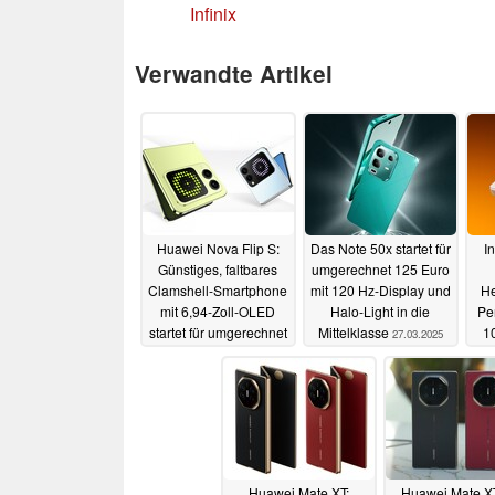
Infinix
Verwandte Artikel
Huawei Nova Flip S:
Das Note 50x startet für
I
Günstiges, faltbares
umgerechnet 125 Euro
Clamshell-Smartphone
mit 120 Hz-Display und
He
mit 6,94-Zoll-OLED
Halo-Light in die
Pe
startet für umgerechnet
Mittelklasse
1
27.03.2025
406 Euro
17.10.2025
Huawei Mate XT:
Huawei Mate XT