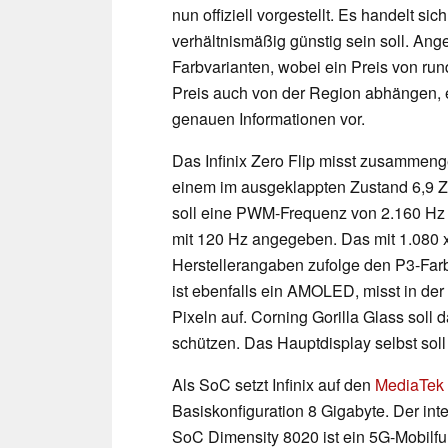
nun offiziell vorgestellt. Es handelt 
verhältnismäßig günstig sein soll. Ang
Farbvarianten, wobei ein Preis von run
Preis auch von der Region abhängen, 
genauen Informationen vor.
Das Infinix Zero Flip misst zusammengek
einem im ausgeklappten Zustand 6,9 
soll eine PWM-Frequenz von 2.160 Hz m
mit 120 Hz angegeben. Das mit 1.080 
Herstellerangaben zufolge den P3-Far
ist ebenfalls ein AMOLED, misst in der
Pixeln auf. Corning Gorilla Glass soll
schützen. Das Hauptdisplay selbst sol
Als SoC setzt Infinix auf den
MediaTek 
Basiskonfiguration 8 Gigabyte. Der int
SoC Dimensity 8020 ist ein 5G-Mobilfu