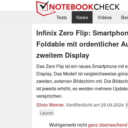
Tests
News
Videos
Be
Infinix Zero Flip: Smartphon
Foldable mit ordentlicher A
zweitem Display
Das Zero Flip ist ein neues Smartphone mit 
Display. Das Modell ist vergleichsweise günst
zweiten, externen Bildschirm mit. Die Bildsc
ist jeweils erhöht, es werden mehrere Updat
versprochen.
Silvio Werner
,
Veröffentlicht am
29.09.2024
F
Launch
Wohlgemerkt nicht
ganz überraschend