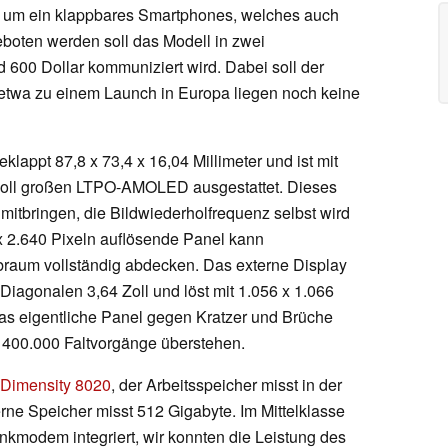
sich um ein klappbares Smartphones, welches auch
eboten werden soll das Modell in zwei
d 600 Dollar kommuniziert wird. Dabei soll der
etwa zu einem Launch in Europa liegen noch keine
lappt 87,8 x 73,4 x 16,04 Millimeter und ist mit
Zoll großen LTPO-AMOLED ausgestattet. Dieses
itbringen, die Bildwiederholfrequenz selbst wird
x 2.640 Pixeln auflösende Panel kann
braum vollständig abdecken. Das externe Display
 Diagonalen 3,64 Zoll und löst mit 1.056 x 1.066
 das eigentliche Panel gegen Kratzer und Brüche
l 400.000 Faltvorgänge überstehen.
Dimensity 8020
, der Arbeitsspeicher misst in der
erne Speicher misst 512 Gigabyte. Im Mittelklasse
nkmodem integriert, wir konnten die Leistung des