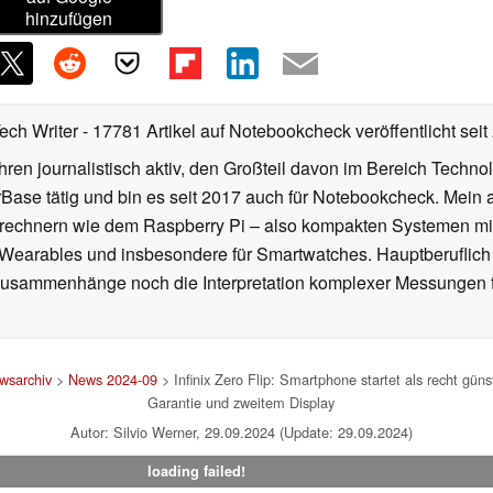
hinzufügen
Tech Writer
- 17781 Artikel auf Notebookcheck veröffentlicht
seit
ahren journalistisch aktiv, den Großteil davon im Bereich Techn
se tätig und bin es seit 2017 auch für Notebookcheck. Mein ak
rechnern wie dem Raspberry Pi – also kompakten Systemen mit
n Wearables und insbesondere für Smartwatches. Hauptberuflich
Zusammenhänge noch die Interpretation komplexer Messungen f
wsarchiv
>
News 2024-09
> Infinix Zero Flip: Smartphone startet als recht gün
Garantie und zweitem Display
Autor: Silvio Werner, 29.09.2024 (Update: 29.09.2024)
loading failed!