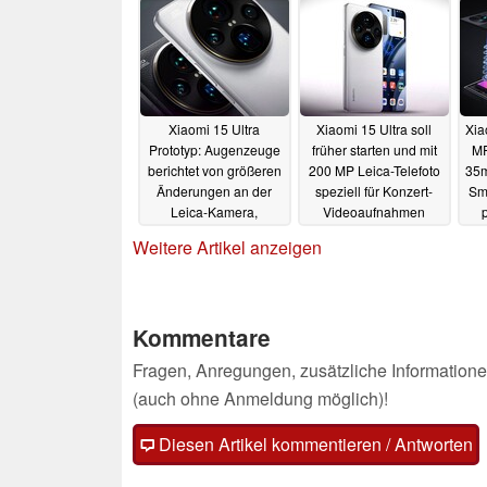
Xiaomi 15 Ultra
Xiaomi 15 Ultra soll
Xia
Prototyp: Augenzeuge
früher starten und mit
MP
berichtet von größeren
200 MP Leica-Telefoto
35m
Änderungen an der
speziell für Konzert-
Sm
Leica-Kamera,
Videoaufnahmen
potentiell 1+ Zoll
optimiert sein
25.08.2024
Weitere Artikel anzeigen
Sensor
26.08.2024
Kommentare
Fragen, Anregungen, zusätzliche Informatione
(auch ohne Anmeldung möglich)!
Diesen Artikel kommentieren / Antworten