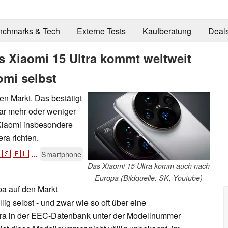
nchmarks & Tech
Externe Tests
Kaufberatung
Deal
as Xiaomi 15 Ultra kommt weltweit
omi selbst
en Markt. Das bestätigt
war mehr oder weniger
 Xiaomi insbesondere
ra richten.
🇸
🇵🇱
...
Smartphone
Das Xiaomi 15 Ultra komm auch nach
Europa (Bildquelle: SK, Youtube)
pa auf den Markt
ig selbst - und zwar wie so oft über eine
Ultra in der EEC-Datenbank unter der Modellnummer