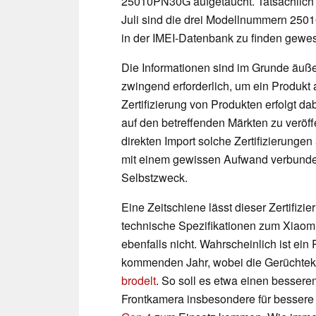
25010PN30G aufgetaucht. Tatsächlich i
Juli sind die drei Modellnummern 2
in der IMEI-Datenbank zu finden gewe
Die Informationen sind im Grunde äußers
zwingend erforderlich, um ein Produkt 
Zertifizierung von Produkten erfolgt d
auf den betreffenden Märkten zu veröffe
direkten Import solche Zertifizierungen
mit einem gewissen Aufwand verbunden s
Selbstzweck.
Eine Zeitschiene lässt dieser Zertifizie
technische Spezifikationen zum Xiaomi 
ebenfalls nicht. Wahrscheinlich ist ein
kommenden Jahr, wobei die Gerüchtek
brodelt
. So soll es etwa einen besser
Frontkamera insbesondere für bessere