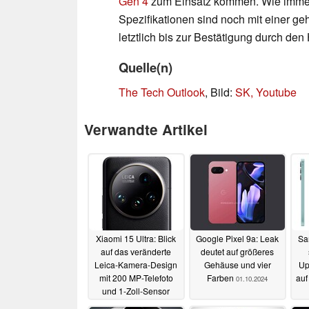
Gen 4
zum Einsatz kommen. Wie immer g
Spezifikationen sind noch mit einer ge
letztlich bis zur Bestätigung durch den 
Quelle(n)
The Tech Outlook
, Bild:
SK, Youtube
Verwandte Artikel
Xiaomi 15 Ultra: Blick
Google Pixel 9a: Leak
Sa
auf das veränderte
deutet auf größeres
Leica-Kamera-Design
Gehäuse und vier
Up
mit 200 MP-Telefoto
Farben
auf
01.10.2024
und 1-Zoll-Sensor
05.10.2024