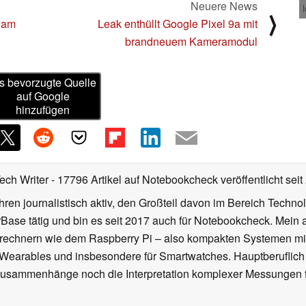
Neuere News
⟩
g am
Leak enthüllt Google Pixel 9a mit
brandneuem Kameramodul
s bevorzugte Quelle
auf Google
hinzufügen
Tech Writer
- 17796 Artikel auf Notebookcheck veröffentlicht
seit
ahren journalistisch aktiv, den Großteil davon im Bereich Techn
se tätig und bin es seit 2017 auch für Notebookcheck. Mein ak
rechnern wie dem Raspberry Pi – also kompakten Systemen mit
n Wearables und insbesondere für Smartwatches. Hauptberuflich
Zusammenhänge noch die Interpretation komplexer Messungen f