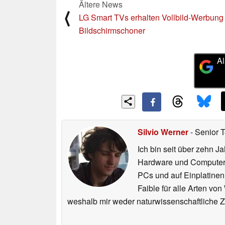
Ältere News
⟨
LG Smart TVs erhalten Vollbild-Werbun
Bildschirmschoner
Al
Silvio Werner
- Senior 
Ich bin seit über zehn J
Hardware und ComputerBa
PCs und auf Einplatinen
Faible für alle Arten vo
weshalb mir weder naturwissenschaftliche 