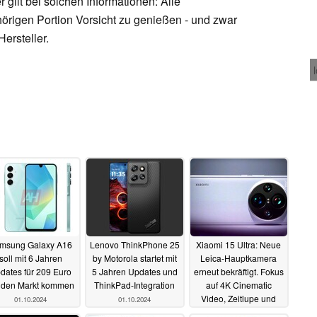
ilt bei solchen Informationen: Alle
hörigen Portion Vorsicht zu genießen - und zwar
Hersteller.
msung Galaxy A16
Lenovo ThinkPhone 25
Xiaomi 15 Ultra: Neue
soll mit 6 Jahren
by Motorola startet mit
Leica-Hauptkamera
dates für 209 Euro
5 Jahren Updates und
erneut bekräftigt. Fokus
 den Markt kommen
ThinkPad-Integration
auf 4K Cinematic
Video, Zeitlupe und
01.10.2024
01.10.2024
10x Telefoto
03.09.2024