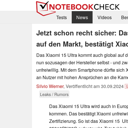
Tests
News
Videos
Be
Jetzt schon recht sicher: D
auf den Markt, bestätigt Xia
Das Xiaomi 15 Ultra kommt auch global auf d
nun sozusagen der Hersteller selbst - und z
unfreiwillig. Mit dem Smartphone dürfte sich
an Nutzer mit hohen Ansprüchen an die Kame
Silvio Werner
,
Veröffentlicht am
30.09.2024

Leaks / Rumors
Das Xiaomi 15 Ultra wird auch in Euro
kommen. Das bestätigt Xiaomi unfreiwill
Zertifizierung. So ist das Xiaomi 15 