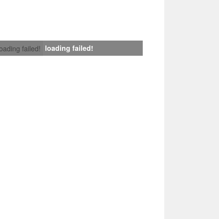
loading failed!
loading failed!