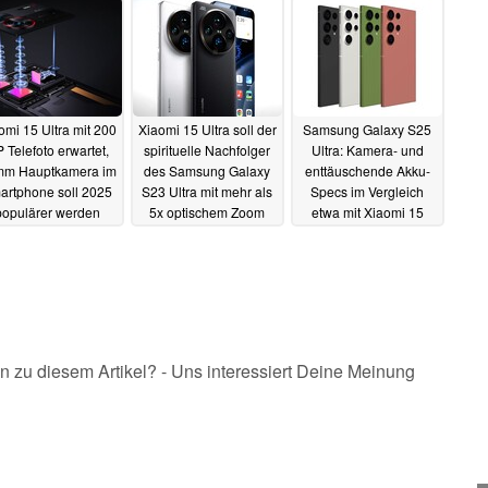
omi 15 Ultra mit 200
Xiaomi 15 Ultra soll der
Samsung Galaxy S25
 Telefoto erwartet,
spirituelle Nachfolger
Ultra: Kamera- und
m Hauptkamera im
des Samsung Galaxy
enttäuschende Akku-
artphone soll 2025
S23 Ultra mit mehr als
Specs im Vergleich
populärer werden
5x optischem Zoom
etwa mit Xiaomi 15
werden
Ultra, laut Leak
06.08.2024
04.08.2024
25.07.2024
n zu diesem Artikel? - Uns interessiert Deine Meinung