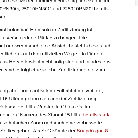
st diese Modellnummer nicht völlig unbekannt, im
5010PN30G, 25010PN30C und 225010PN30I bereits
sen.
t belastbar: Eine solche Zertifizierung ist
auf verschiedene Märkte zu bringen. Die
abei nur, wenn auch eine Absicht besteht, diese auch
ntlichen - auf dem offiziellen Wege. Da für den
 aus Herstellersicht nicht nötig sind und mindestens
ind, erfolgt eine solche Zertifizierung nie zum
rung aber noch auf keinen Fall ableiten, weitere,
15 Ultra ergeben sich aus der Zertifizierung
 Release der Ultra-Version in China erst im
üche zur Kamera des Xiaomi 15 Ultra
bereits stark
en, zehnfachen Zoom und auch eine verbesserte
 Selfies geben. Als SoC könnte der
Snapdragon 8