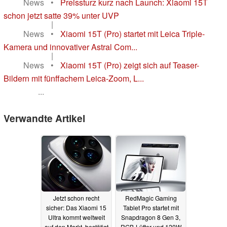
News
•
Preissturz kurz nach Launch: Xiaomi 15T
schon jetzt satte 39% unter UVP
|
News
•
Xiaomi 15T (Pro) startet mit Leica Triple-
Kamera und innovativer Astral Com...
|
News
•
Xiaomi 15T (Pro) zeigt sich auf Teaser-
Bildern mit fünffachem Leica-Zoom, L...
...
Verwandte Artikel
Jetzt schon recht
RedMagic Gaming
sicher: Das Xiaomi 15
Tablet Pro startet mit
Ultra kommt weltweit
Snapdragon 8 Gen 3,
auf den Markt, bestätigt
RGB-Lüfter und 120W