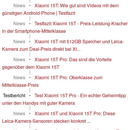
News
•
Xiaomi 15T: Wie gut sind Videos mit dem
günstigen Android-Phone | Testfazit
|
News
•
Testfazit Xiaomi 15T - Preis-Leistung-Kracher
in der Smartphone-Mittelklasse
|
News
•
Xiaomi 15T mit 512GB Speicher und Leica-
Kamera zum Deal-Preis direkt bei Xi...
|
News
•
Xiaomi 15T Pro: Das sind die Vorteile
gegenüber dem Xiaomi 15T
|
News
•
Xiaomi 15T Pro: Oberklasse zum
Mittelklasse-Preis
|
Testbericht
•
Test Xiaomi 15T Pro - Ein echter Geheimtipp
unter den Handys mit guter Kamera
|
News
•
Xiaomi 15T und Xiaomi 15T Pro: Diese
Leica-Kamera-Sensoren stecken konkret ...
|