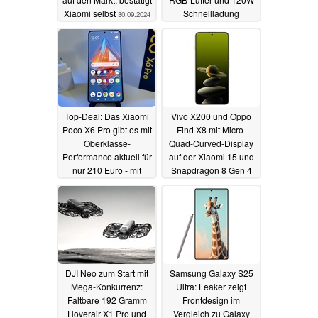
Xiaomi selbst
Schnellladung
30.09.2024
05.09.2024
Top-Deal: Das Xiaomi
Vivo X200 und Oppo
Poco X6 Pro gibt es mit
Find X8 mit Micro-
Oberklasse-
Quad-Curved-Display
Performance aktuell für
auf der Xiaomi 15 und
nur 210 Euro - mit
Snapdragon 8 Gen 4
einem Haken
Überholspur
19.08.2024
16.08.2024
DJI Neo zum Start mit
Samsung Galaxy S25
Mega-Konkurrenz:
Ultra: Leaker zeigt
Faltbare 192 Gramm
Frontdesign im
Hoverair X1 Pro und
Vergleich zu Galaxy