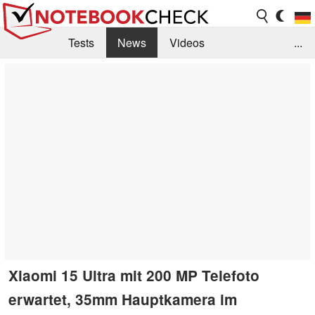
Tests
News
Videos
...
Benchmarks & Tech
Externe Tests
Kaufberatung
Deals
Suche
Jobs
Forum
Xiaomi 15 Ultra mit 200 MP Telefoto
erwartet, 35mm Hauptkamera im