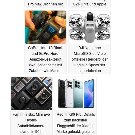
Pro Max Drohnen mit
S24 Ultra und Apple
bis zu 8K-Kamera
iPhone 16 Pro Max
15.08.2024
15.08.2024
GoPro Hero 13 Black
DJI Neo ohne
und GoPro Hero:
MicroSD-Slot: Viele
Amazon-Leak zeigt
offizielle Renderbilder
zwei Actioncams mit
und alle Specs der
Zubehör wie Macro-
superleichten
Lens sowie
Minidrohne inklusive
Verfügbarkeit
Zubehör
15.08.2024
14.08.2024
Fujifilm Instax Mini Evo
Redmi K80 Pro: Details
Hybrid-
zum nächsten
Sofortbildkamera
Flaggschiff der Xiaomi-
startet in 90th
Marke geleakt, gleicher