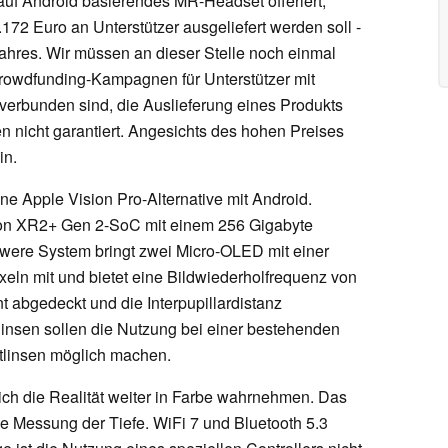
auf Android basierendes MR-Headset offeriert,
.172 Euro an Unterstützer ausgeliefert werden soll -
hres. Wir müssen an dieser Stelle noch einmal
Crowdfunding-Kampagnen für Unterstützer mit
 verbunden sind, die Auslieferung eines Produkts
en nicht garantiert. Angesichts des hohen Preises
in.
ine Apple Vision Pro-Alternative mit Android.
on XR2+ Gen 2-SoC mit einem 256 Gigabyte
ere System bringt zwei Micro-OLED mit einer
xeln mit und bietet eine Bildwiederholfrequenz von
t abgedeckt und die Interpupillardistanz
linsen sollen die Nutzung bei einer bestehenden
ktlinsen möglich machen.
ich die Realität weiter in Farbe wahrnehmen. Das
ie Messung der Tiefe. WiFi 7 und Bluetooth 5.3