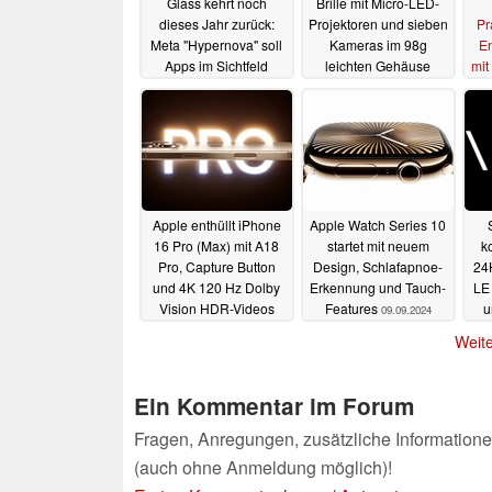
Glass kehrt noch
Brille mit Micro-LED-
dieses Jahr zurück:
Projektoren und sieben
Pr
Meta "Hypernova" soll
Kameras im 98g
En
Apps im Sichtfeld
leichten Gehäuse
mit
darstellen
01.04.2025
25.09.2024
Apple enthüllt iPhone
Apple Watch Series 10
16 Pro (Max) mit A18
startet mit neuem
k
Pro, Capture Button
Design, Schlafapnoe-
24H
und 4K 120 Hz Dolby
Erkennung und Tauch-
LE
Vision HDR-Videos
Features
u
09.09.2024
Mix
09.09.2024
Weite
Ein Kommentar im Forum
Fragen, Anregungen, zusätzliche Informatione
(auch ohne Anmeldung möglich)!