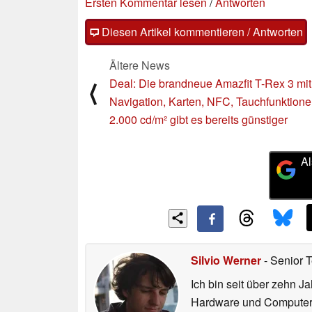
Ersten Kommentar lesen
/
Antworten
Diesen Artikel kommentieren / Antworten
Ältere News
Deal: Die brandneue Amazfit T-Rex 3 mit 
⟨
Navigation, Karten, NFC, Tauchfunktion
2.000 cd/m² gibt es bereits günstiger
Al
Silvio Werner
- Senior 
Ich bin seit über zehn J
Hardware und ComputerBa