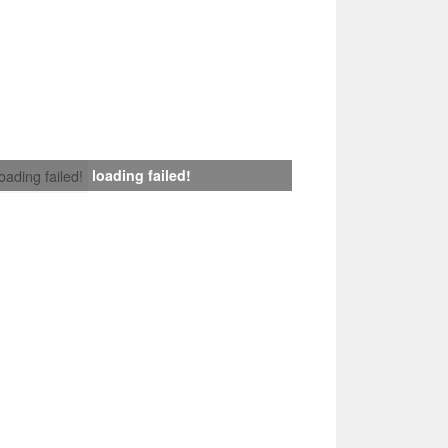
loading failed!
loading failed!