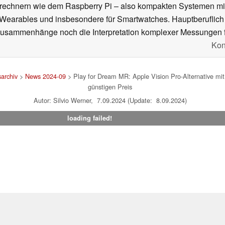
rechnern wie dem Raspberry Pi – also kompakten Systemen mit
n Wearables und insbesondere für Smartwatches. Hauptberuflich
Zusammenhänge noch die Interpretation komplexer Messungen f
Kon
archiv
>
News 2024-09
> Play for Dream MR: Apple Vision Pro-Alternative mi
günstigen Preis
Autor: Silvio Werner, 7.09.2024 (Update: 8.09.2024)
loading failed!
um
|
Team
|
Datenschutz
|
Kontakt
|
Cookie Einstellungen
| 06.08
en Affiliate-Link kann Notebookcheck eine Vergütung erhalten. Vielen Dank für