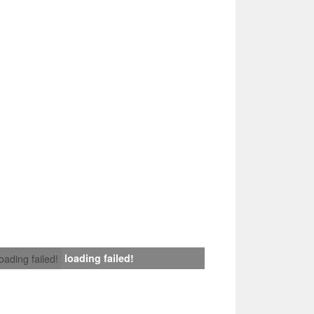
loading failed!
loading failed!