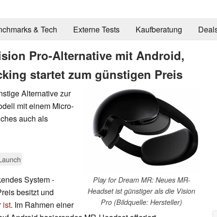
nchmarks & Tech
Externe Tests
Kaufberatung
Deal
sion Pro-Alternative mit Android,
ing startet zum günstigen Preis
stige Alternative zur
odell mit einem Micro-
lches auch als
Launch
kendes System -
Play for Dream MR: Neues MR-
Headset ist günstiger als die Vision
reis besitzt und
Pro (Bildquelle: Hersteller)
ist
. Im Rahmen einer