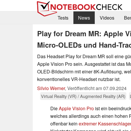
Tests
News
Videos
Be
Play for Dream MR: Apple Vi
Micro-OLEDs und Hand-Track
Das Headset Play for Dream MR soll eine gün
Apple Vision Pro sein. Ausgestattet ist das M
OLED-Bildschirm mit einer 8K-Auflösung, we
konventionelles VR-Headset nutzbar ist.
Silvio Werner
,
Veröffentlicht am
07.09.2024
Virtual Reality (VR) / Augmented Reality (AR)
Die
Apple Vision Pro
ist ein beeindruc
welches allerdings auch einen hohen P
offenbar kein
extremer Kassenschlager 