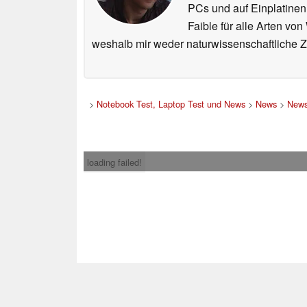
PCs und auf Einplatinen
Faible für alle Arten vo
weshalb mir weder naturwissenschaftliche 
>
Notebook Test, Laptop Test und News
>
News
>
News
loading failed!
Impress
* Beim Kauf über ein