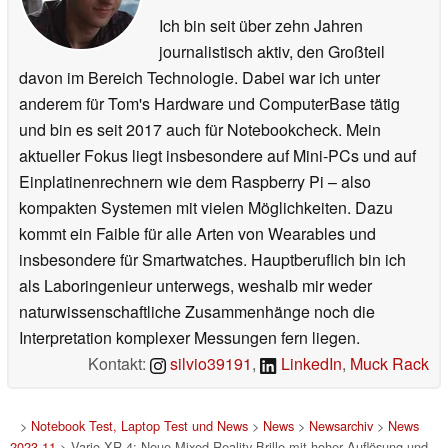
Ich bin seit über zehn Jahren
journalistisch aktiv, den Großteil
davon im Bereich Technologie. Dabei war ich unter
anderem für Tom's Hardware und ComputerBase tätig
und bin es seit 2017 auch für Notebookcheck. Mein
aktueller Fokus liegt insbesondere auf Mini-PCs und auf
Einplatinenrechnern wie dem Raspberry Pi – also
kompakten Systemen mit vielen Möglichkeiten. Dazu
kommt ein Faible für alle Arten von Wearables und
insbesondere für Smartwatches. Hauptberuflich bin ich
als Laboringenieur unterwegs, weshalb mir weder
naturwissenschaftliche Zusammenhänge noch die
Interpretation komplexer Messungen fern liegen.
Kontakt:
silvio39191
,
LinkedIn
,
Muck Rack
>
Notebook Test, Laptop Test und News
>
News
>
Newsarchiv
>
News
2023-11
> Varjo XR-4: Neue Mixed Reality-Brille mit hoher Auflösung und