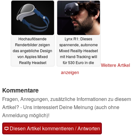
Hochauflösende
Lynx R1: Dieses
Renderbilder zeigen
spannende, autonome
das angebliche Design
Mixed Reality-Headset
von Apples Mixed
mit Hand-Tracking will
Reality Headset
für 530 Euro in die
Weitere Artikel
virtuelle Realität
20.12.2021
anzeigen
eintauchen
12.10.2021
Kommentare
Fragen, Anregungen, zusätzliche Informationen zu diesem
Artikel? - Uns interessiert Deine Meinung (auch ohne
Anmeldung möglich)!
Diesen Artikel kommentieren / Antworten