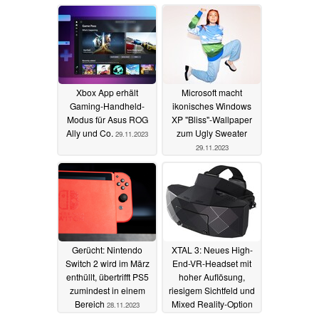
29.11.2023
Xbox App erhält
Microsoft macht
Gaming-Handheld-
ikonisches Windows
Modus für Asus ROG
XP "Bliss"-Wallpaper
Ally und Co.
zum Ugly Sweater
29.11.2023
29.11.2023
Gerücht: Nintendo
XTAL 3: Neues High-
Switch 2 wird im März
End-VR-Headset mit
enthüllt, übertrifft PS5
hoher Auflösung,
zumindest in einem
riesigem Sichtfeld und
Bereich
Mixed Reality-Option
28.11.2023
11.01.2022