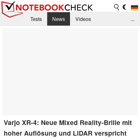
Tests
News
Videos
...
Benchmarks & Tech
Externe Tests
Kaufberatung
Deals
Suche
Jobs
Forum
Varjo XR-4: Neue Mixed Reality-Brille mit
hoher Auflösung und LiDAR verspricht