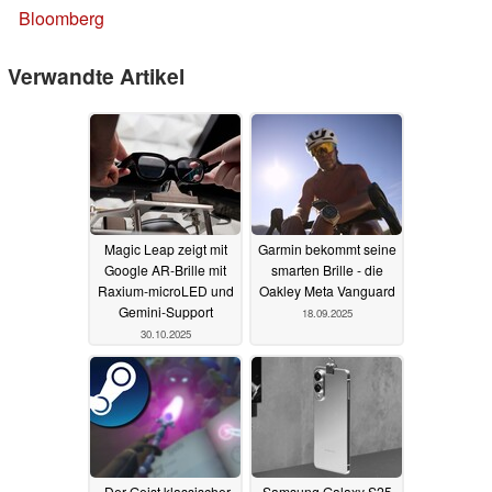
Bloomberg
Verwandte Artikel
Magic Leap zeigt mit
Garmin bekommt seine
Google AR‑Brille mit
smarten Brille - die
Raxium‑microLED und
Oakley Meta Vanguard
Gemini‑Support
18.09.2025
30.10.2025
„Der Geist klassischer
Samsung Galaxy S25