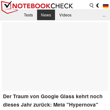
Tests
News
Videos
...
Benchmarks & Tech
Externe Tests
Kaufberatung
Deals
Suche
Jobs
Forum
Der Traum von Google Glass kehrt noch
dieses Jahr zurück: Meta "Hypernova"