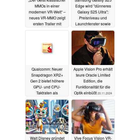
MMOs in einer
Edge wird "dünneres
modernen VR-Welt“ –
Galaxy S25 Ultra":
neues VR-MMO zeigt
Preisniveau und
ersten Trailer mit
Launchfenster sowie
Gameplay
Samsung Tri-Fold-
25.04.2025
Teaser
23.01.2025
Qualcomm: Neuer
Apple Vision Pro erhält
Snapdragon XR2+
teure Oracle Limited
Gen 2 bietet höhere
Edition, die
GPU- und CPU-
Funktionalität für die
Taktraten als
Optik einbüßt
20.11.2024
Snapdragon XR2 Gen
2
16.12.2024
Walt Disney gründet
Vive Focus Vision VR-