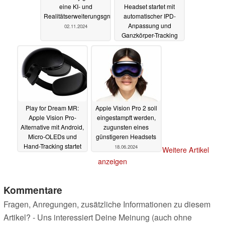
eine KI- und
Headset startet mit
Realitätserweiterungsgruppe
automatischer IPD-
Anpassung und
02.11.2024
Ganzkörper-Tracking
18.09.2024
Play for Dream MR:
Apple Vision Pro 2 soll
Apple Vision Pro-
eingestampft werden,
Alternative mit Android,
zugunsten eines
Micro-OLEDs und
günstigeren Headsets
Hand-Tracking startet
18.06.2024
Weitere Artikel
zum günstigen Preis
anzeigen
07.09.2024
Kommentare
Fragen, Anregungen, zusätzliche Informationen zu diesem
Artikel? - Uns interessiert Deine Meinung (auch ohne