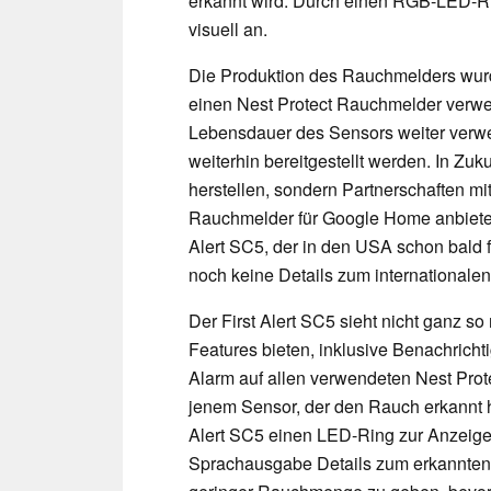
erkannt wird. Durch einen RGB-LED-Rin
visuell an.
Die Produktion des Rauchmelders wurde 
einen Nest Protect Rauchmelder verwe
Lebensdauer des Sensors weiter verwe
weiterhin bereitgestellt werden. In Zu
herstellen, sondern Partnerschaften mi
Rauchmelder für Google Home anbiete
Alert SC5, der in den USA schon bald 
noch keine Details zum internationale
Der First Alert SC5 sieht nicht ganz so
Features bieten, inklusive Benachrich
Alarm auf allen verwendeten Nest Prote
jenem Sensor, der den Rauch erkannt ha
Alert SC5 einen LED-Ring zur Anzeige 
Sprachausgabe Details zum erkannten