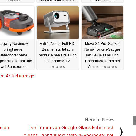
02.04.2025
Segway Navimow
Vali 1: Neuer Full HD-
Mova X4 Pro: Starker
bringt neue
Beamer startet zum
Nass-Trocken-Sauger
Mähroboter ohne
recht kleinen Preis und
mit Heißwasser und
renzungsdraht und
mit Android TV
Hochdruck startet bei
zwei Sensorarten
Amazon
29.03.2025
28.03.2025
30.03.2025
re Artikel anzeigen
Neuere News
usten
Der Traum von Google Glass kehrt noch
⟩
dieses Jahr zurück: Meta "Hypernova" soll