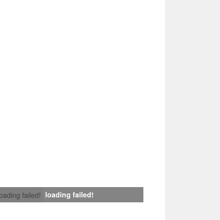
loading failed!
loading failed!