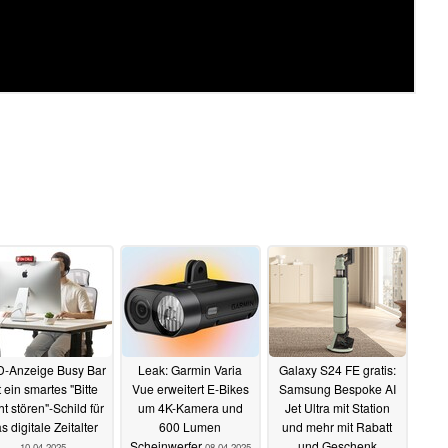
-Anzeige Busy Bar
Leak: Garmin Varia
Galaxy S24 FE gratis:
t ein smartes "Bitte
Vue erweitert E-Bikes
Samsung Bespoke AI
ht stören"-Schild für
um 4K-Kamera und
Jet Ultra mit Station
s digitale Zeitalter
600 Lumen
und mehr mit Rabatt
Scheinwerfer
und Geschenk
10.04.2025
08.04.2025