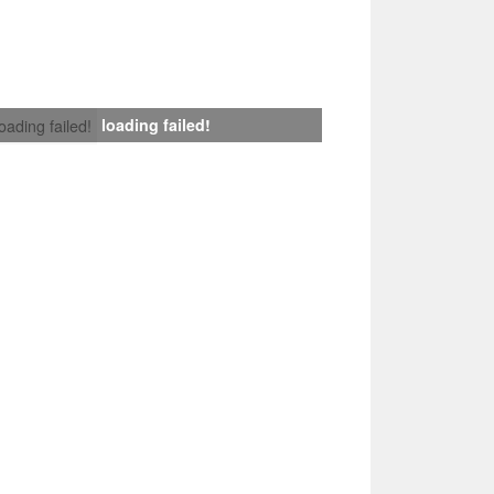
loading failed!
loading failed!