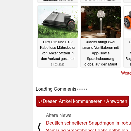
startet günstig
21.12.2025
Eufy E15 und E18:
Xiaomi bringt zwei
Kabellose Mähroboter
smarte Ventilatoren mit
von Anker offiziell in
App- sowie
den Verkauf gestartet
Sprachsteuerung
Beg
global auf den Markt
31.03.2025
30.03.2025
Weite
Loading Comments
Diesen Artikel kommentieren / Antworten
Ältere News
Deutlich schnellerer Snapdragon im rob
⟨
Samsung-Smartphone: Leaks enthüllen