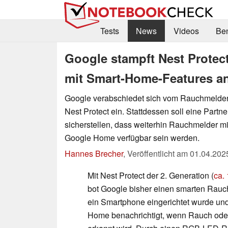
Tests
News
Videos
Be
Google stampft Nest Protec
mit Smart-Home-Features a
Google verabschiedet sich vom Rauchmelder-
Nest Protect ein. Stattdessen soll eine Partn
sicherstellen, dass weiterhin Rauchmelder mi
Google Home verfügbar sein werden.
Hannes Brecher
,
Veröffentlicht am
01.04.202
Mit Nest Protect der 2. Generation (
ca.
bot Google bisher einen smarten Rauc
ein Smartphone eingerichtet wurde un
Home benachrichtigt, wenn Rauch od