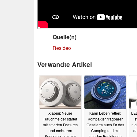
Quelle(n)
Resideo
Verwandte Artikel
Xiaomi: Neuer
Kann Leben retten:
LED
Rauchmelder startet
Kompakter, tragbarer
is
mit smarten Features
Gasalarm auch für das
nic
und mehreren
Camping und mit
da
Sensoren
smarten Funktionen
04.06.2026