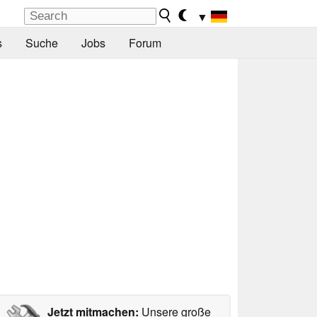
▼
s
Suche
Jobs
Forum
Jetzt mitmachen:
Unsere große