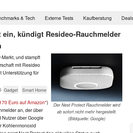
nchmarks & Tech
Externe Tests
Kaufberatung
Deal
t ein, kündigt Resideo-Rauchmelder
n
Markt, und stampft
erschaft mit Resideo
t Unterstützung für
5
Gadget
Smart Home
 170 Euro auf Amazon
)
Der Nest Protect Rauchmelder wird
hmelder an, der über
ab sofort nicht mehr hergestellt.
d Nutzer über Google
(Bildquelle: Google)
er Kohlenmonoxid