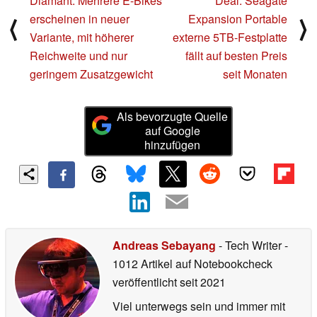
Diamant: Mehrere E-Bikes
Deal: Seagate
erscheinen in neuer
Expansion Portable
⟨
⟩
Variante, mit höherer
externe 5TB-Festplatte
Reichweite und nur
fällt auf besten Preis
geringem Zusatzgewicht
seit Monaten
Als bevorzugte Quelle
auf Google
hinzufügen
Andreas Sebayang
- Tech Writer
-
1012 Artikel auf Notebookcheck
veröffentlicht
seit 2021
Viel unterwegs sein und immer mit