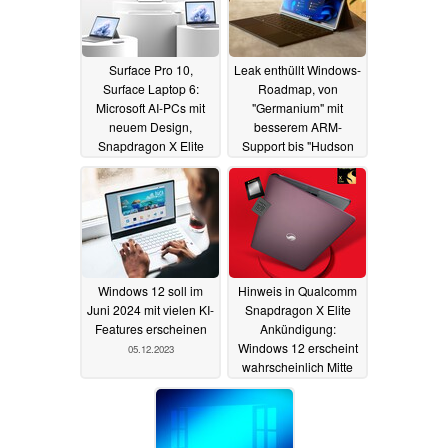
Surface Pro 10,
Leak enthüllt Windows-
Surface Laptop 6:
Roadmap, von
Microsoft AI-PCs mit
"Germanium" mit
neuem Design,
besserem ARM-
Snapdragon X Elite
Support bis "Hudson
und Core Ultra gegen
Valley" mit KI-Fokus
Apple M3 Macbook
06.12.2023
30.12.2023
Windows 12 soll im
Hinweis in Qualcomm
Juni 2024 mit vielen KI-
Snapdragon X Elite
Features erscheinen
Ankündigung:
Windows 12 erscheint
05.12.2023
wahrscheinlich Mitte
2024
26.10.2023