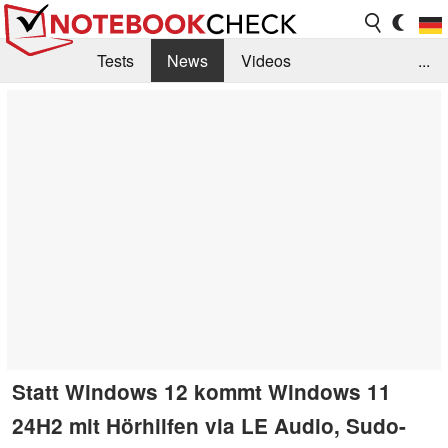
Tests
News
Videos
...
Benchmarks & Tech
Externe Tests
Kaufberatung
Deals
Suche
Jobs
Forum
Statt Windows 12 kommt Windows 11
24H2 mit Hörhilfen via LE Audio, Sudo-