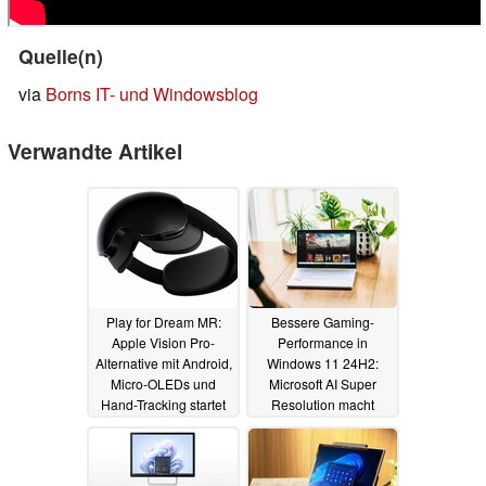
Quelle(n)
via
Borns IT- und Windowsblog
Verwandte Artikel
Play for Dream MR:
Bessere Gaming-
Apple Vision Pro-
Performance in
Alternative mit Android,
Windows 11 24H2:
Micro-OLEDs und
Microsoft AI Super
Hand-Tracking startet
Resolution macht
zum günstigen Preis
DLSS und FSR
Konkurrenz
07.09.2024
12.02.2024