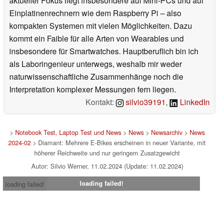
aktueller Fokus liegt insbesondere auf Mini-PCs und auf
Einplatinenrechnern wie dem Raspberry Pi – also
kompakten Systemen mit vielen Möglichkeiten. Dazu
kommt ein Faible für alle Arten von Wearables und
insbesondere für Smartwatches. Hauptberuflich bin ich
als Laboringenieur unterwegs, weshalb mir weder
naturwissenschaftliche Zusammenhänge noch die
Interpretation komplexer Messungen fern liegen.
Kontakt:
silvio39191
,
LinkedIn
>
Notebook Test, Laptop Test und News
>
News
>
Newsarchiv
>
News
2024-02
> Diamant: Mehrere E-Bikes erscheinen in neuer Variante, mit
höherer Reichweite und nur geringem Zusatzgewicht
Autor: Silvio Werner, 11.02.2024 (Update: 11.02.2024)
loading failed!
loading failed!