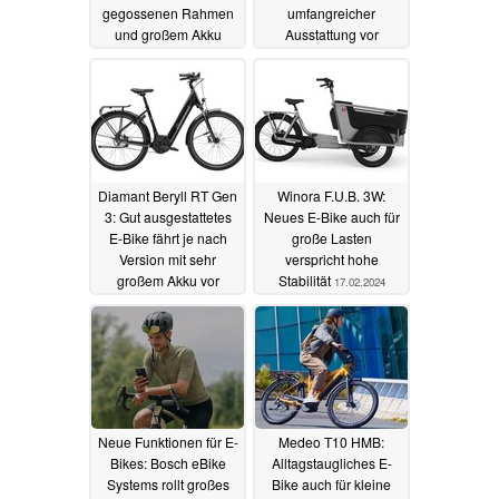
gegossenen Rahmen
umfangreicher
und großem Akku
Ausstattung vor
05.06.2025
26.01.2025
Diamant Beryll RT Gen
Winora F.U.B. 3W:
3: Gut ausgestattetes
Neues E-Bike auch für
E-Bike fährt je nach
große Lasten
Version mit sehr
verspricht hohe
großem Akku vor
Stabilität
17.02.2024
18.02.2024
Neue Funktionen für E-
Medeo T10 HMB:
Bikes: Bosch eBike
Alltagstaugliches E-
Systems rollt großes
Bike auch für kleine