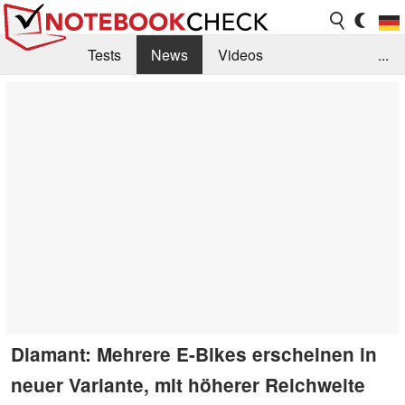
Tests
News
Videos
...
Benchmarks & Tech
Externe Tests
Kaufberatung
Deals
Suche
Jobs
Forum
Diamant: Mehrere E-Bikes erscheinen in
neuer Variante, mit höherer Reichweite