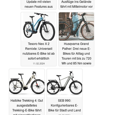
Update mit vielen
Ausflüge ins Gelände
neuen Features aus
fährt mit Mittelmotor vor
13.02.2024
12.02.2024
Tesoro Neo X 2
Husqvarna Grand
Remixte: Universell
Pather: Drei neue E-
nutzbares E-Bike ist ab
Bikes für Alltag und
sofort erhältlich
Touren mit bis zu 720
Wh und 85 Nm sowie
11.02.2024
Trägersystem
10.02.2024
Haibike Trekking 4: Gut
SEB 990:
ausgestattetes
Konfigurierbares E-
Trekking-E-Bike fährt
Bike für Stadt und Land
mit eigenständigem