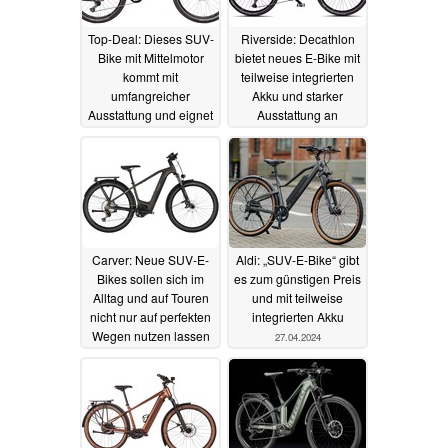
Top-Deal: Dieses SUV-
Riverside: Decathlon
Bike mit Mittelmotor
bietet neues E-Bike mit
kommt mit
teilweise integrierten
umfangreicher
Akku und starker
Ausstattung und eignet
Ausstattung an
sich auch für Ausflüge
11.05.2024
ins Gelände
20.07.2024
Carver: Neue SUV-E-
Aldi: „SUV-E-Bike“ gibt
Bikes sollen sich im
es zum günstigen Preis
Alltag und auf Touren
und mit teilweise
nicht nur auf perfekten
integrierten Akku
Wegen nutzen lassen
27.04.2024
02.05.2024