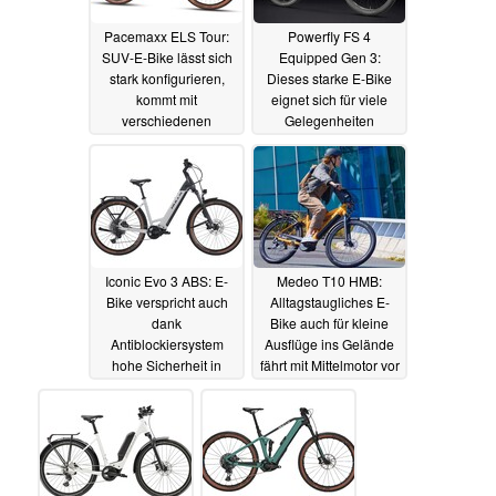
Pacemaxx ELS Tour:
Powerfly FS 4
SUV-E-Bike lässt sich
Equipped Gen 3:
stark konfigurieren,
Dieses starke E-Bike
kommt mit
eignet sich für viele
verschiedenen
Gelegenheiten
Schaltungen und
20.04.2024
umfangreicher
Ausstattung
21.04.2024
Iconic Evo 3 ABS: E-
Medeo T10 HMB:
Bike verspricht auch
Alltagstaugliches E-
dank
Bike auch für kleine
Antiblockiersystem
Ausflüge ins Gelände
hohe Sicherheit in
fährt mit Mittelmotor vor
kritischen Situationen
12.02.2024
12.02.2024