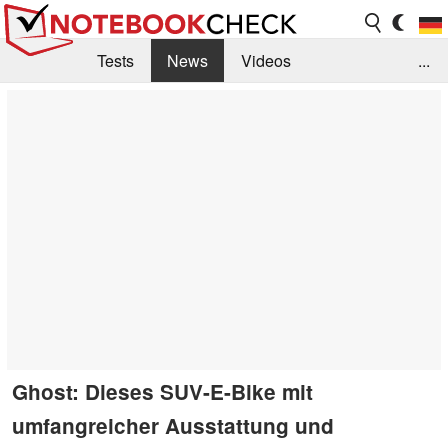
Tests
News
Videos
...
Benchmarks & Tech
Externe Tests
Kaufberatung
Deals
Suche
Jobs
Forum
Ghost: Dieses SUV-E-Bike mit
umfangreicher Ausstattung und