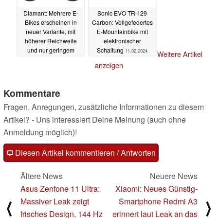
Diamant: Mehrere E-
Sonic EVO TR-I 29
Bikes erscheinen in
Carbon: Vollgefedertes
neuer Variante, mit
E-Mountainbike mit
höherer Reichweite
elektronischer
und nur geringem
Schaltung
11.02.2024
Weitere Artikel
Zusatzgewicht
11.02.2024
anzeigen
Kommentare
Fragen, Anregungen, zusätzliche Informationen zu diesem
Artikel? - Uns interessiert Deine Meinung (auch ohne
Anmeldung möglich)!
Diesen Artikel kommentieren / Antworten
Ältere News
Neuere News
Asus Zenfone 11 Ultra:
Xiaomi: Neues Günstig-
Massiver Leak zeigt
Smartphone Redmi A3
⟨
⟩
frisches Design, 144 Hz
erinnert laut Leak an das