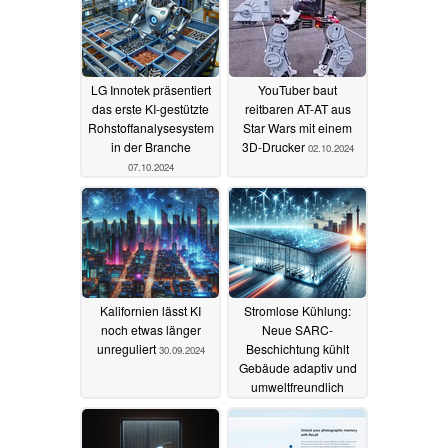
LG Innotek präsentiert
YouTuber baut
das erste KI-gestützte
reitbaren AT-AT aus
Rohstoffanalysesystem
Star Wars mit einem
in der Branche
3D-Drucker
02.10.2024
07.10.2024
Kalifornien lässt KI
Stromlose Kühlung:
noch etwas länger
Neue SARC-
unreguliert
Beschichtung kühlt
30.09.2024
Gebäude adaptiv und
umweltfreundlich
30.09.2024