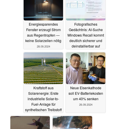
Energiesparendes
Fotografisches
Fenster erzeugt Strom
Gedächtnis: AI-Suche
aus Regentropfen —
Windows Recall kommt
keine Solarzellen nötig
deutlich sicherer und
deinstallierbar auf
28.09.2024
CoPilot+ PCs zurück
28.09.2024
Kraftstoff aus
Neue Eisenkathode
Solarenergie: Erste
soll EV-Batteriekosten
industrielle Solar-to-
um 40% senken
Fuel-Anlage für
26.09.2024
synthetischen Treibstoff
27.09.2024