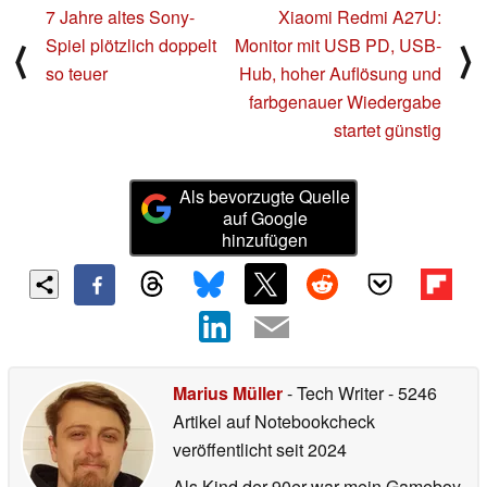
7 Jahre altes Sony-
Xiaomi Redmi A27U:
Spiel plötzlich doppelt
Monitor mit USB PD, USB-
⟨
⟩
so teuer
Hub, hoher Auflösung und
farbgenauer Wiedergabe
startet günstig
Als bevorzugte Quelle
auf Google
hinzufügen
Marius Müller
- Tech Writer
- 5246
Artikel auf Notebookcheck
veröffentlicht
seit 2024
Als Kind der 90er war mein Gameboy