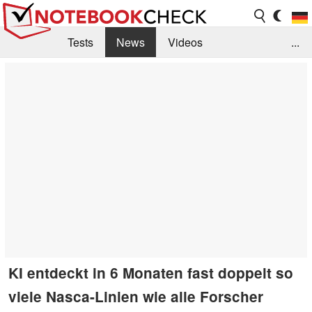
Tests
News
Videos
...
Benchmarks & Tech
Externe Tests
Kaufberatung
Deals
Suche
Jobs
Forum
KI entdeckt in 6 Monaten fast doppelt so
viele Nasca-Linien wie alle Forscher