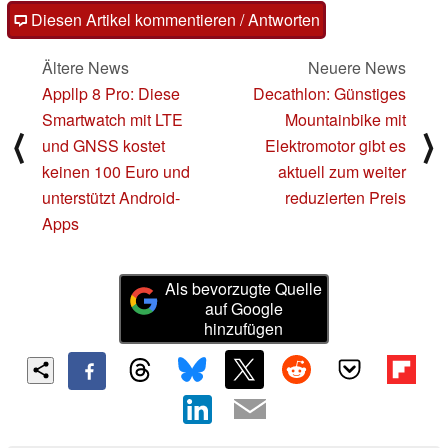
Diesen Artikel kommentieren / Antworten
Ältere News
Neuere News
Appllp 8 Pro: Diese
Decathlon: Günstiges
Smartwatch mit LTE
Mountainbike mit
⟨
⟩
und GNSS kostet
Elektromotor gibt es
keinen 100 Euro und
aktuell zum weiter
unterstützt Android-
reduzierten Preis
Apps
Als bevorzugte Quelle
auf Google
hinzufügen