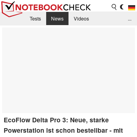
Tests
News
Videos
...
Benchmarks & Tech
Externe Tests
Kaufberatung
Deals
Suche
Jobs
Forum
EcoFlow Delta Pro 3: Neue, starke
Powerstation ist schon bestellbar - mit