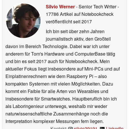
Silvio Werner
- Senior Tech Writer
-
17786 Artikel auf Notebookcheck
veröffentlicht
seit 2017
Ich bin seit über zehn Jahren
journalistisch aktiv, den Großteil
davon im Bereich Technologie. Dabei war ich unter
anderem für Tom's Hardware und ComputerBase tätig
und bin es seit 2017 auch für Notebookcheck. Mein
aktueller Fokus liegt insbesondere auf Mini-PCs und auf
Einplatinenrechnern wie dem Raspberry Pi – also
kompakten Systemen mit vielen Möglichkeiten. Dazu
kommt ein Faible für alle Arten von Wearables und
insbesondere für Smartwatches. Hauptberuflich bin ich
als Laboringenieur unterwegs, weshalb mir weder
naturwissenschaftliche Zusammenhänge noch die
Interpretation komplexer Messungen fern liegen.
Kontakt:
silvio39191
,
LinkedIn