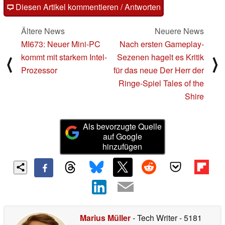
Diesen Artikel kommentieren / Antworten
Ältere News
Neuere News
MI673: Neuer Mini-PC
Nach ersten Gameplay-
kommt mit starkem Intel-
Sezenen hagelt es Kritik
⟨
⟩
Prozessor
für das neue Der Herr der
Ringe-Spiel Tales of the
Shire
Als bevorzugte Quelle
auf Google
hinzufügen
Marius Müller
- Tech Writer
- 5181