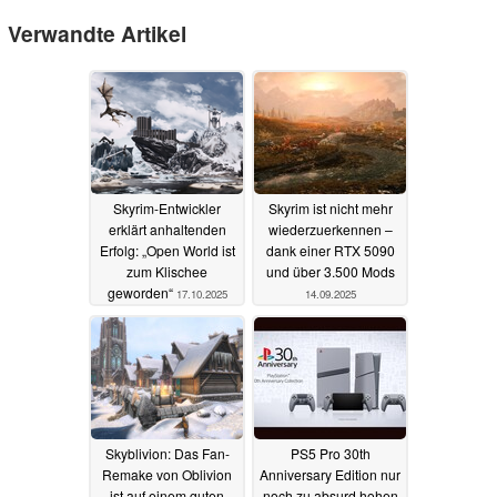
Verwandte Artikel
Skyrim-Entwickler
Skyrim ist nicht mehr
erklärt anhaltenden
wiederzuerkennen –
Erfolg: „Open World ist
dank einer RTX 5090
zum Klischee
und über 3.500 Mods
geworden“
17.10.2025
14.09.2025
Skyblivion: Das Fan-
PS5 Pro 30th
Remake von Oblivion
Anniversary Edition nur
ist auf einem guten
noch zu absurd hohen