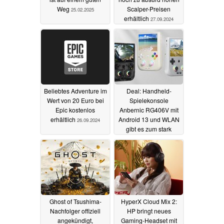
Weg
Scalper-Preisen
25.02.2025
erhältlich
27.09.2024
Beliebtes Adventure im
Deal: Handheld-
Wert von 20 Euro bei
Spielekonsole
Epic kostenlos
Anbernic RG406V mit
erhältlich
Android 13 und WLAN
26.09.2024
gibt es zum stark
reduzierten Preis (Ad)
25.09.2024
Ghost of Tsushima-
HyperX Cloud Mix 2:
Nachfolger offiziell
HP bringt neues
angekündigt,
Gaming-Headset mit