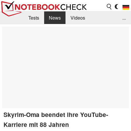
Tests
News
Videos
...
Benchmarks & Tech
Externe Tests
Kaufberatung
Deals
Suche
Jobs
Forum
Skyrim-Oma beendet ihre YouTube-
Karriere mit 88 Jahren