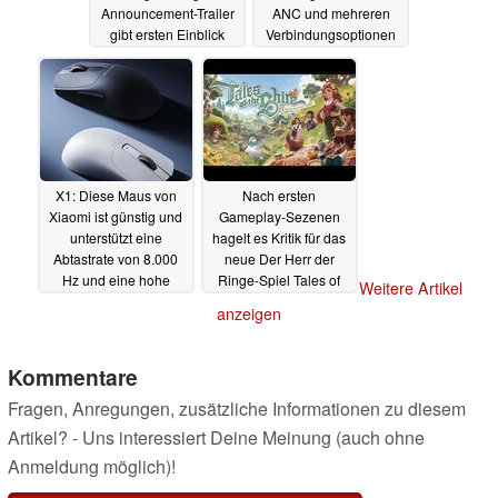
Announcement-Trailer
ANC und mehreren
gibt ersten Einblick
Verbindungsoptionen
auf den Markt
25.09.2024
24.09.2024
X1: Diese Maus von
Nach ersten
Xiaomi ist günstig und
Gameplay-Sezenen
unterstützt eine
hagelt es Kritik für das
Abtastrate von 8.000
neue Der Herr der
Hz und eine hohe
Ringe-Spiel Tales of
Weitere Artikel
Auflösung
the Shire
24.09.2024
24.09.2024
anzeigen
Kommentare
Fragen, Anregungen, zusätzliche Informationen zu diesem
Artikel? - Uns interessiert Deine Meinung (auch ohne
Anmeldung möglich)!