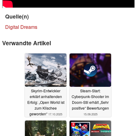
Quelle(n)
Digital Dreams
Verwandte Artikel
Skyrim-Entwickler
Steam-Start:
erklärt anhaltenden
Cyberpunk-Shooter im
Erfolg: „Open World ist
Doom-Stil erhält „Sehr
zum Klischee
positive“ Bewertungen
geworden“
17.10.2025
15.09.2025