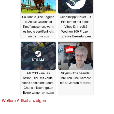
So könnte „The Legend
Geheimtipp: Neuer 3D-
of Zelda: Ocarina of
Plattformer mit Zelda-
Time” aussehen, wenn
Vibes fährt seit 2
es heute veröffentlicht
Wochen 100 Prozent
würde
positive Bewertungen
11.08.2025
ein
16.06.2025
ATLYSS – neues
Skyrim-Oma beendet
Action-RPG mit Zelda-
ihre YouTube-Karriere
Vibes dominiert Steam-
mit 88 Jahren
24.09.2024
Charts mit sehr guten
Bewertungen
27.11.2024
Weitere Artikel anzeigen