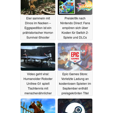
Eier sammeln mit
Preiskritik nach
Dinos im Nacken –
Nintendo Direct: Fans
Eggspedition ist ein
empören sich über
prähistorischer Horror-
Kosten für Switch 2-
Survival-Shooter
Spiele und DLCs
15.09.2025
13.09.2025
Video geht viral:
Epic Games Store:
Humanoider Roboter
Vorletzte Ladung an
Unitree G1 spielt
kostenlosen Spielen im
Tischtennis mit
September enthält
menschenähnlicher
preisgekrönten Titel
Agilität
12.09.2025
12.09.2025