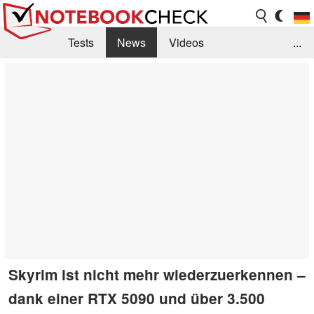
Tests
News
Videos
...
Benchmarks & Tech
Externe Tests
Kaufberatung
Deals
Suche
Jobs
Forum
Skyrim ist nicht mehr wiederzuerkennen –
dank einer RTX 5090 und über 3.500