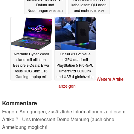
Datum und
kabellosem Qi-Laden
Neuerungen
und mehr
27.09.2024
27.09.2024
Alternate Cyber Week
OneXGPU 2: Neue
startet mit etlichen
eGPU quasi mit
Bestpreis-Deals: Etwa
PlayStation 5 Pro-GPU
Asus ROG Strix G16
unterstützt OCuLink
Gaming-Laptop mit
und USB 4 gleichzeitig
Weitere Artikel
RTX 4080
und startet mit Rabatt
27.09.2024
anzeigen
26.09.2024
Kommentare
Fragen, Anregungen, zusätzliche Informationen zu diesem
Artikel? - Uns interessiert Deine Meinung (auch ohne
Anmeldung möglich)!