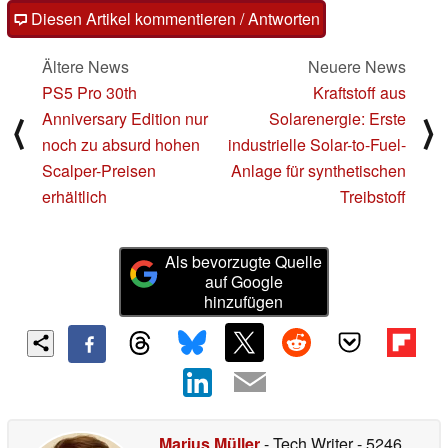
Diesen Artikel kommentieren / Antworten
Ältere News
Neuere News
PS5 Pro 30th
Kraftstoff aus
Anniversary Edition nur
Solarenergie: Erste
⟨
⟩
noch zu absurd hohen
industrielle Solar-to-Fuel-
Scalper-Preisen
Anlage für synthetischen
erhältlich
Treibstoff
Als bevorzugte Quelle
auf Google
hinzufügen
Marius Müller
- Tech Writer
- 5246