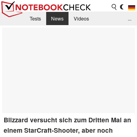
Tests
News
Videos
...
Benchmarks & Tech
Externe Tests
Kaufberatung
Deals
Suche
Jobs
Forum
Blizzard versucht sich zum Dritten Mal an
einem StarCraft-Shooter, aber noch