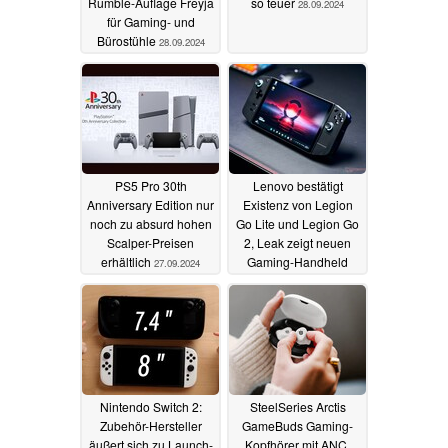
Rumble-Auflage Freyja
so teuer
28.09.2024
für Gaming- und
Bürostühle
28.09.2024
PS5 Pro 30th
Lenovo bestätigt
Anniversary Edition nur
Existenz von Legion
noch zu absurd hohen
Go Lite und Legion Go
Scalper-Preisen
2, Leak zeigt neuen
erhältlich
Gaming-Handheld
27.09.2024
27.09.2024
Nintendo Switch 2:
SteelSeries Arctis
Zubehör-Hersteller
GameBuds Gaming-
äußert sich zu Launch-
Kopfhörer mit ANC,