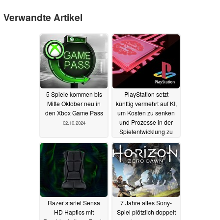
Verwandte Artikel
5 Spiele kommen bis
PlayStation setzt
Mitte Oktober neu in
künftig vermehrt auf KI,
den Xbox Game Pass
um Kosten zu senken
und Prozesse in der
02.10.2024
Spielentwicklung zu
beschleunigen
30.09.2024
Razer startet Sensa
7 Jahre altes Sony-
HD Haptics mit
Spiel plötzlich doppelt