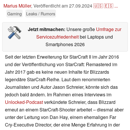
Marius Müller
,
Veröffentlicht am
27.09.2024
🇺🇸
🇪🇸
...
Gaming
Leaks / Rumors
Jetzt mitmachen:
Unsere große
Umfrage zur
Servicezufriedenheit
bei Laptops und
Smartphones 2026
Seit der letzten Erweiterung für StarCraft II im Jahr 2016
und der Veröffentlichung von StarCraft: Remastered im
Jahr 2017 gab es keine neuen Inhalte für Blizzards
legendäre StarCraft-Reihe. Laut dem renommierten
Journalisten und Autor Jason Schreier, könnte sich das
jedoch bald ändern. Im Rahmen eines Interviews im
Unlocked-Podcast
verkündete Schreier, dass Blizzard
erneut an einem StarCraft-Shooter arbeitet – diesmal aber
unter der Leitung von Dan Hay, einem ehemaligen Far
Cry-Executive Director, der eine Menge Erfahrung in der