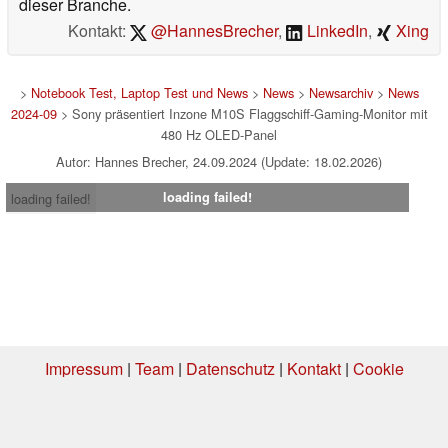
dieser Branche.
Kontakt:
@HannesBrecher
,
LinkedIn
,
Xing
>
Notebook Test, Laptop Test und News
>
News
>
Newsarchiv
>
News
2024-09
> Sony präsentiert Inzone M10S Flaggschiff-Gaming-Monitor mit
480 Hz OLED-Panel
Autor: Hannes Brecher, 24.09.2024 (Update: 18.02.2026)
loading failed!
loading failed!
Impressum
|
Team
|
Datenschutz
|
Kontakt
|
Cookie
Einstellungen
| 02.08.2026 01:42
* Beim Kauf über einen Affiliate-Link kann Notebookcheck eine Vergütung
erhalten. Vielen Dank für Ihre Unterstützung!.