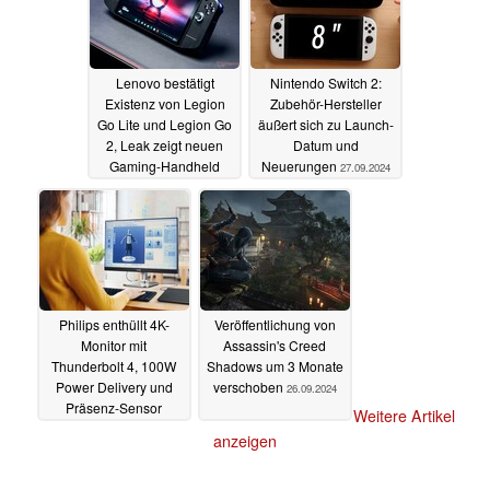
Lenovo bestätigt
Nintendo Switch 2:
Existenz von Legion
Zubehör-Hersteller
Go Lite und Legion Go
äußert sich zu Launch-
2, Leak zeigt neuen
Datum und
Gaming-Handheld
Neuerungen
27.09.2024
27.09.2024
Philips enthüllt 4K-
Veröffentlichung von
Monitor mit
Assassin's Creed
Thunderbolt 4, 100W
Shadows um 3 Monate
Power Delivery und
verschoben
26.09.2024
Präsenz-Sensor
Weitere Artikel
26.09.2024
anzeigen