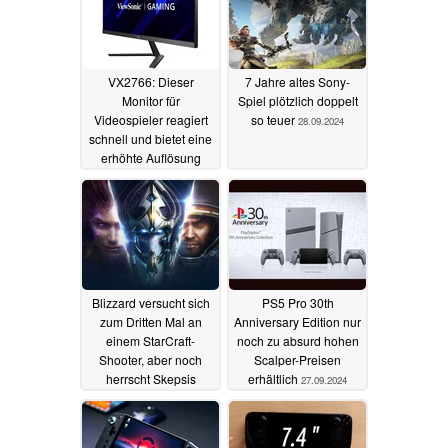
VX2766: Dieser
7 Jahre altes Sony-
Monitor für
Spiel plötzlich doppelt
Videospieler reagiert
so teuer
28.09.2024
schnell und bietet eine
erhöhte Auflösung
14.10.2024
Blizzard versucht sich
PS5 Pro 30th
zum Dritten Mal an
Anniversary Edition nur
einem StarCraft-
noch zu absurd hohen
Shooter, aber noch
Scalper-Preisen
herrscht Skepsis
erhältlich
27.09.2024
27.09.2024