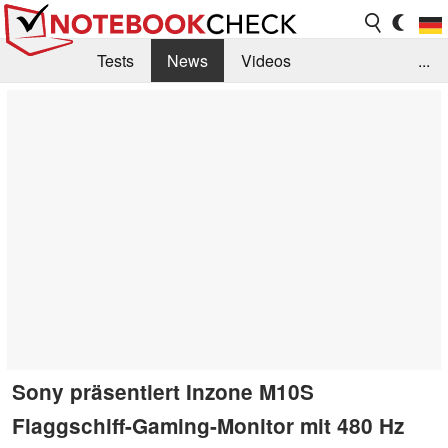
Tests
News
Videos
...
Benchmarks & Tech
Externe Tests
Kaufberatung
Deals
Suche
Jobs
Forum
Sony präsentiert Inzone M10S
Flaggschiff-Gaming-Monitor mit 480 Hz