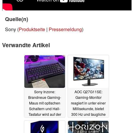
Quelle(n)
Sony (
Produktseite
|
Pressemeldung
)
Verwandte Artikel
Sony Inzone:
AOC Q27G11SE:
Brandneue Gaming-
Gaming-Monitor
Maus mit optischen
reagiert in unter einer
Schaltern und Hall-
Millisekunde, bietet
Tastatur wird auf der
300 Hz und taugliche
Gamescom gezeigt
Auflösung
17.10.2024
20.08.2025