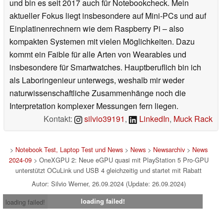
und bin es seit 2017 auch für Notebookcheck. Mein
aktueller Fokus liegt insbesondere auf Mini-PCs und auf
Einplatinenrechnern wie dem Raspberry Pi – also
kompakten Systemen mit vielen Möglichkeiten. Dazu
kommt ein Faible für alle Arten von Wearables und
insbesondere für Smartwatches. Hauptberuflich bin ich
als Laboringenieur unterwegs, weshalb mir weder
naturwissenschaftliche Zusammenhänge noch die
Interpretation komplexer Messungen fern liegen.
Kontakt:
silvio39191
,
LinkedIn
,
Muck Rack
>
Notebook Test, Laptop Test und News
>
News
>
Newsarchiv
>
News
2024-09
> OneXGPU 2: Neue eGPU quasi mit PlayStation 5 Pro-GPU
unterstützt OCuLink und USB 4 gleichzeitig und startet mit Rabatt
Autor: Silvio Werner, 26.09.2024 (Update: 26.09.2024)
loading failed!
loading failed!