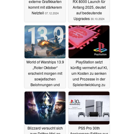
externe Grafikkarten
RX 8000 Launch für
kommt mit stärkerem
Anfang 2025, deutet
Netzteil
auf bedeutende
07.12.2024
Upgrades
30.10.2024
World of Warships 13.9
PlayStation setzt
„Roter Oktober“
künftig vermehrt auf KI,
erscheint morgen mit
um Kosten zu senken
sowjetischen
und Prozesse in der
Belohnungen und
Spielentwicklung zu
vielem mehr
beschleunigen
01.10.2024
30.09.2024
Blizzard versucht sich
PS5 Pro 30th
zum Dritten Mal an
Anniversary Edition nur