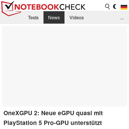
Tests
News
Videos
...
Benchmarks & Tech
Externe Tests
Kaufberatung
Deals
Suche
Jobs
Forum
OneXGPU 2: Neue eGPU quasi mit
PlayStation 5 Pro-GPU unterstützt