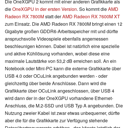
Die OneXGPU 2 kommt mit einer anderen Grafikkarte als
die
OneXGPU in der ersten Version
. So kommt die
AMD
Radeon RX 7800M
statt der
AMD Radeon RX 7600M XT
zum Einsatz. Die AMD Radeon RX 7800M bringt einen 12
Gigabyte großen GDDR6-Arbeitsspeicher mit und dürfte
anspruchsvolle Videospiele ebenfalls angemessen
beschleunigen können. Dabei ist natürlich eine spezielle
und aktive Kühllösung vorhanden, wobei diese eine
maximale Lautstärke von 53,2 dB erreichen soll. An ein
Notebook oder Mini-PC kann die externe Grafikkarte über
USB 4.0 oder OCuLink angebunden werden - oder
gleichzeitig über beide Anschlüsse. Dann wird die
Grafikkarte über OCuLink angeschlossen, über USB 4
wird dann der in der OneXGPU vorhandene Ethernet-
Anschluss, die M.2-SSD und USB Typ A angebunden. Die
Nutzung zweier Kabel ist zwar etwas unbequemer, dürfte
aber die für die Grafikkarte zur Verfügung stehende
Datenübertragungsrate erhöhen - das könnte letztlich der