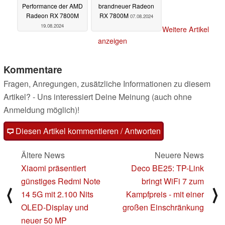
Performance der AMD
brandneuer Radeon
Radeon RX 7800M
RX 7800M
07.08.2024
19.08.2024
Weitere Artikel
anzeigen
Kommentare
Fragen, Anregungen, zusätzliche Informationen zu diesem
Artikel? - Uns interessiert Deine Meinung (auch ohne
Anmeldung möglich)!
Diesen Artikel kommentieren / Antworten
Ältere News
Neuere News
Xiaomi präsentiert
Deco BE25: TP-Link
günstiges Redmi Note
bringt WiFi 7 zum
⟨
⟩
14 5G mit 2.100 Nits
Kampfpreis - mit einer
OLED-Display und
großen Einschränkung
neuer 50 MP