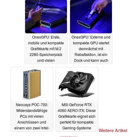
OnexGPU: Erste,
OnexGPU: Externe und
mobile und kompakte
kompakte GPU startet
Grafikkarte mit M.2
demnächst mit
2280-Speicherplatz
Rabattaktion, ist ein
und vielen
Dock und kann auch
Anschlüssen ist aktuell
eine SSD aufnehmen
noch besonders
24.11.2023
günstig erhältlich
28.11.2023
Neousys POC-700:
MSI GeForce RTX
Widerstandsfähige
4060 AERO ITX: Diese
PCs mit vielen
Grafikkarte eignet sich
Anschlüssen und
perfekt für kompakte
einem von zwei Intel-
Gaming-Systeme
Weitere Artikel
Prozessoren
18.11.2023
13.11.2023