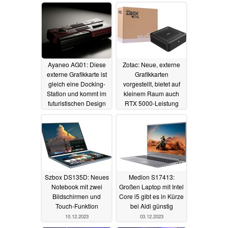
und startet mit Rabatt
26.09.2024
Ayaneo AG01: Diese
Zotac: Neue, externe
externe Grafikkarte ist
Grafikkarten
gleich eine Docking-
vorgestellt, bietet auf
Station und kommt im
kleinem Raum auch
futuristischen Design
RTX 5000-Leistung
18.05.2024
18.04.2024
Szbox DS135D: Neues
Medion S17413:
Notebook mit zwei
Großen Laptop mit Intel
Bildschirmen und
Core i5 gibt es in Kürze
Touch-Funktion
bei Aldi günstig
10.12.2023
03.12.2023