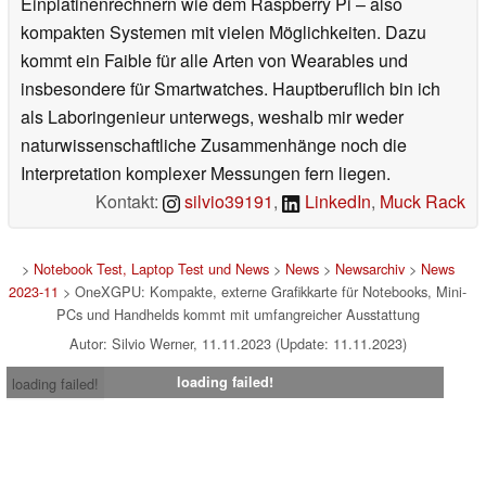
Einplatinenrechnern wie dem Raspberry Pi – also
kompakten Systemen mit vielen Möglichkeiten. Dazu
kommt ein Faible für alle Arten von Wearables und
insbesondere für Smartwatches. Hauptberuflich bin ich
als Laboringenieur unterwegs, weshalb mir weder
naturwissenschaftliche Zusammenhänge noch die
Interpretation komplexer Messungen fern liegen.
Kontakt:
silvio39191
,
LinkedIn
,
Muck Rack
>
Notebook Test, Laptop Test und News
>
News
>
Newsarchiv
>
News
2023-11
> OneXGPU: Kompakte, externe Grafikkarte für Notebooks, Mini-
PCs und Handhelds kommt mit umfangreicher Ausstattung
Autor: Silvio Werner, 11.11.2023 (Update: 11.11.2023)
loading failed!
loading failed!