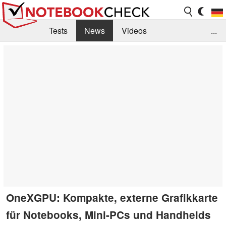
Tests
News
Videos
...
Benchmarks & Tech
Externe Tests
Kaufberatung
Deals
Suche
Jobs
Forum
OneXGPU: Kompakte, externe Grafikkarte
für Notebooks, Mini-PCs und Handhelds